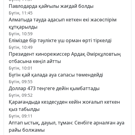
Павлодарда қайғылы жағдай болды
Бүгін, 11:45
Алматыда тауда адасып кеткен екі жасөспірім
құтқарылды
Бүгін, 10:59
Елімізде бір тәулікте үш орман өрті тіркелді
Бүгін, 10:49
Президент кинорежиссер Ардақ Әмірқұловтың
отбасына көңіл айтты
Бүгін, 10:01
Бүгін қай қалада ауа сапасы төмендейді
Бүгін, 09:55
Доллар 473 теңгеге дейін қымбаттады
Бүгін, 09:52
Қарағандыда кездесуден кейін жоғалып кеткен
қыз табылды
Бүгін, 09:11
Аптап ыстық, дауыл, тұман: Сенбіге арналған ауа
райы болжамы