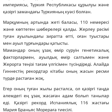
империясы, Түркия Республикасы құрылуы және
қазіргі замандағы Түркияның куәсі болған.
Марқұмның артында жеті баласы, 110 немересі
және көптеген шөберелері қалды. Жерлеу рәсімі
туған ауылындағы зиратта өтті, оған туыстары
мен ауыл тұрғындары қатысты.
Мамандар оның ұзақ өмір сүруін генетикалық
факторлармен, ауылдық өмір салтымен және
Жерорта теңізі тағам үлгісімен түсіндіреді. Алайда
Гиннестің рекордтар кітабы оның жасын ресми
түрде растаған жоқ.
Егер оның туған жылы расталса, ол қазіргі таңда
әлемдегі ең ұзақ жасаған адам болып танылар
еді. Қазіргі рекорд Испаниялық 116 жастағы
Мария Браньяс Морераға тиесілі.