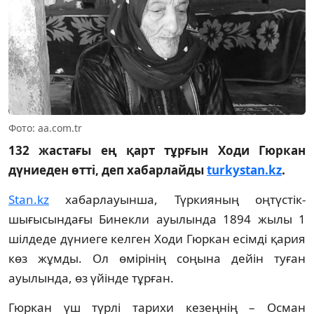
Фото: aa.com.tr
132 жастағы ең қарт тұрғын Ходи Гюркан
дүниеден өтті, деп хабарлайды
turkystan.kz
.
Stan.kz
хабарлауынша, Түркияның оңтүстік-
шығысындағы Бинекли ауылында 1894 жылы 1
шілдеде дүниеге келген Ходи Гюркан есімді қария
көз жұмды. Ол өмірінің соңына дейін туған
ауылында, өз үйінде тұрған.
Гюркан үш түрлі тарихи кезеңнің – Осман