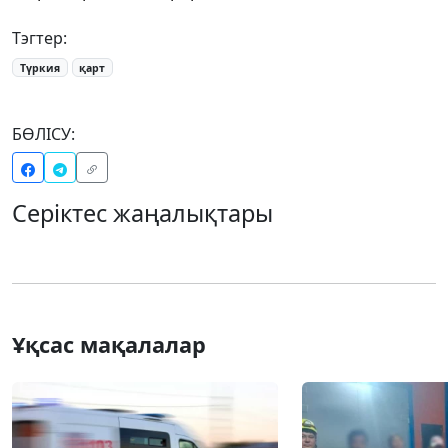
Тэгтер:
Түркия
қарт
БӨЛІСУ:
Серіктес жаңалықтары
Ұқсас мақалалар