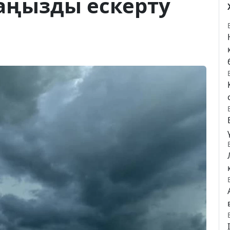
аңызды ескерту