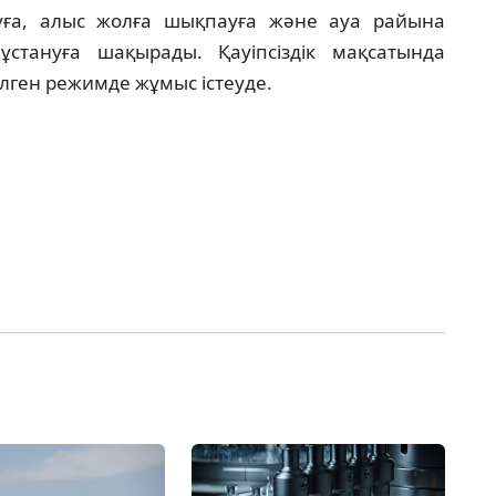
уға, алыс жолға шықпауға және ауа райына
ұстануға шақырады. Қауіпсіздік мақсатында
лген режимде жұмыс істеуде.