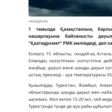
istockphoto
1 тамызда Қазақстанның барлы
нашарлауына байланысты дауы
"Қазгидромет" РМК мәлімдеді, деп ха
Ескерту 15 облысты, сондай-ақ Аста
Еліміздің оңтүстігінен солтүстігіне д
жаңбыр, дауыл және шаңды дауыл күті
ыстық тіркеледі – ауа температурасы 35-
Қызылорда, Түркістан, Жамбыл, Алма
облыстарында шаңды дауыл мен найза
ықтимал. Жел екпіні 15-20 м/с, кей өңі
Түркістанда түнде де ауа райы құбылып