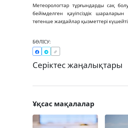
Метеорологтар тұрғындарды сақ бол
бейімделген қауіпсіздік шараларын 
төтенше жағдайлар қызметтері күшейті
БӨЛІСУ:
Серіктес жаңалықтары
Ұқсас мақалалар