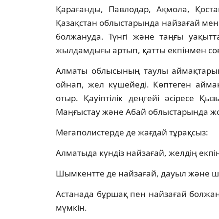
Қарағанды, Павлодар, Ақмола, Қоста
Қазақстан облыстарында найзағай мен
болжануда. Түнгі және таңғы уақытт
жылдамдығы артып, қатты екпінмен со
Алматы облысының таулы аймақтарын
ойнап, жел күшейеді. Көптеген айма
отыр. Қауіптілік деңгейі әсіресе Қы
Маңғыстау және Абай облыстарында ж
Мегаполистерде де жағдай тұрақсыз:
Алматыда күндіз найзағай, желдің екпін
Шымкентте де найзағай, дауыл және 
Астанада бұршақ пен найзағай болжан
мүмкін.