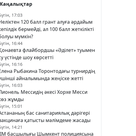
Жаңалықтар
Бүгін, 17:03
Неліктен 120 балл грант алуға әрдайым
кепілдік бермейді, ал 100 балл жеткілікті
болуы мүмкін?
Бүгін, 16:44
Қонаевта флайбордшы «Әділет» туымен
су үстінде шоу көрсетті
Бүгін, 16:16
Елена Рыбакина Торонтодағы турнирдің
үшінші айналымында жеңіске жетті
Бүгін, 16:03
Лионель Мессидің әкесі Хорхе Месси
көз жұмды
Бүгін, 15:01
Астананың бас санитариялық дәрігері
вакцинаға қатысты мәлімдеме жасады
Бүгін, 14:21
ІІМ басшылығы Шымкент полициясына