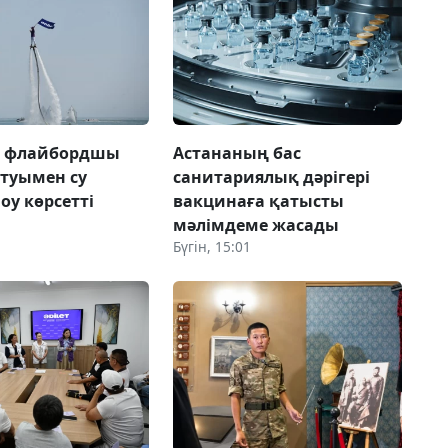
а флайбордшы
Астананың бас
 туымен су
санитариялық дәрігері
оу көрсетті
вакцинаға қатысты
мәлімдеме жасады
Бүгін, 15:01