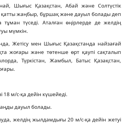
най, Шығыс Қазақстан, Абай және Солтүстік
 қатты жаңбыр, бұршақ және дауыл болады деп
а тұман түседі. Аталған өңірлерде де желдің
ғуы мүмкін.
да, Жетісу мен Шығыс Қазақстанда найзағай
қта жоғары және төтенше өрт қаупі сақталып
зылорда, Түркістан, Жамбыл, Батыс Қазақстан,
оғары.
і 18 м/с-қа дейін күшейеді.
шаңды дауыл болады.
уда, желдің жылдамдығы 20 м/с-қа дейін жетуі