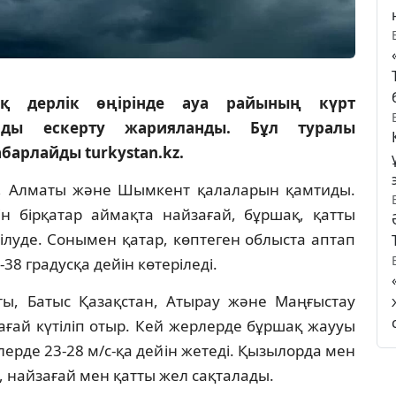
қ дерлік өңірінде ауа райының күрт
лды ескерту жарияланды. Бұл туралы
барлайды turkystan.kz.
на, Алматы және Шымкент қалаларын қамтиды.
ейін бірқатар аймақта найзағай, бұршақ, қатты
луде. Сонымен қатар, көптеген облыста аптап
38 градусқа дейін көтеріледі.
ты, Батыс Қазақстан, Атырау және Маңғыстау
ғай күтіліп отыр. Кей жерлерде бұршақ жаууы
рлерде 23-28 м/с-қа дейін жетеді. Қызылорда мен
, найзағай мен қатты жел сақталады.