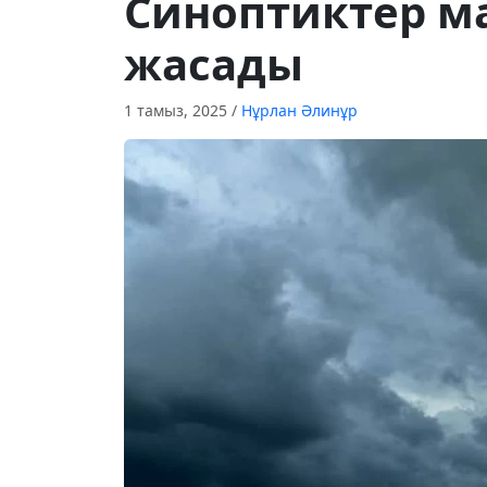
Синоптиктер м
жасады
1 тамыз, 2025
/
Нұрлан Әлинұр