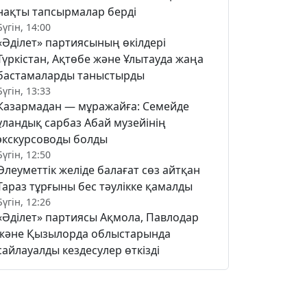
нақты тапсырмалар берді
Бүгін, 14:00
«Әділет» партиясының өкілдері
Түркістан, Ақтөбе және Ұлытауда жаңа
бастамаларды таныстырды
Бүгін, 13:33
Казармадан — мұражайға: Семейде
ұландық сарбаз Абай музейінің
экскурсоводы болды
Бүгін, 12:50
Әлеуметтік желіде балағат сөз айтқан
Тараз тұрғыны бес тәулікке қамалды
Бүгін, 12:26
«Әділет» партиясы Ақмола, Павлодар
және Қызылорда облыстарында
сайлауалды кездесулер өткізді