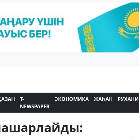
ҚАЗАН
T-
ЭКОНОМИКА
ЖАҺАН
РУХАНИ
NEWSPAPER
 нашарлайды: