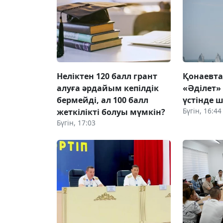
Неліктен 120 балл грант
Қонаевт
алуға әрдайым кепілдік
«Әділет»
бермейді, ал 100 балл
үстінде ш
Бүгін, 16:44
жеткілікті болуы мүмкін?
Бүгін, 17:03