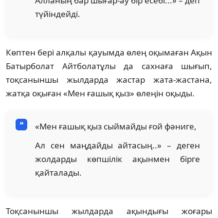
Алланың бар шығар-ау бір есебі...» – деп
түйіндейді.
Көптен бері алқалы қауымда өлең оқымаған Ақын
Батырболат Айтболатұлы да сахнаға шығып,
тоқсаныншы жылдарда жастар жата-жастана,
жатқа оқыған «Мен ғашық қыз» өлеңін оқыды.
«Мен ғашық қыз сыймайды ғой фәниге,
Ал сен маңдайды айтасың..» – деген
жолдарды көпшілік ақынмен бірге
қайталады.
Тоқсаныншы жылдарда ақындығы жоғары