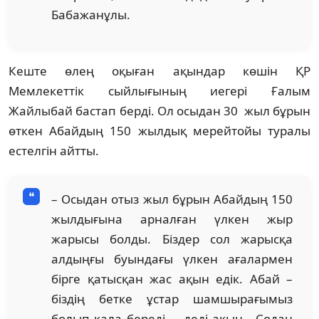
Бабажанұлы.
Кеште өлең оқыған ақындар көшін ҚР
Мемлекеттік сыйлығының иегері Ғалым
Жайлыбай бастап берді. Ол осыдан 30 жыл бұрын
өткен Абайдың 150 жылдық мерейтойы туралы
естелгін айтты.
– Осыдан отыз жыл бұрын Абайдың 150
жылдығына арналған үлкен жыр
жарысы болды. Біздер сол жарысқа
алдыңғы буындағы үлкен ағалармен
бірге қатысқан жас ақын едік. Абай –
біздің бетке ұстар шамшырағымыз
болып қала береді, – деді ақын. Содан