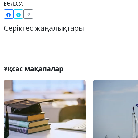
БӨЛІСУ:
Серіктес жаңалықтары
Ұқсас мақалалар