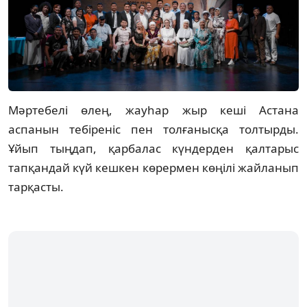
Мәртебелі өлең, жауһар жыр кеші Астана
аспанын тебіреніс пен толғанысқа толтырды.
Ұйып тыңдап, қарбалас күндерден қалтарыс
тапқандай күй кешкен көрермен көңілі жайланып
тарқасты.