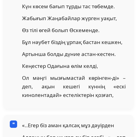
Күн көсем бағып тұрды тас төбемде.
Жабығып Жаңабайлар жүрген уақыт,
Өз тілі өгей болып Өскеменде.
Бұл нәубет біздің ұрпақ бастан кешкен,
Артынша болды дүние астан-кестен.
Кеңестер Одағына өлім келді,
Ол мәңгі мызғымастай көрінген-ді» –
деп, ақын кешегі күннің «ескі
кинолентадай» естеліктерін қозғап,
«..Егер біз аман қалсақ мұз дәуірден