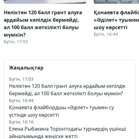
Неліктен 120 балл грант алуға
Қонаевта флай
әрдайым кепілдік бермейді,
«Әділет» туымен 
ал 100 балл жеткілікті болуы
шоу көрсетті
Бүгін, 16:44
мүмкін?
Бүгін, 17:03
Жаңалықтар
Бүгін, 17:03
Неліктен 120 балл грант алуға әрдайым кепілдік
бермейді, ал 100 балл жеткілікті болуы мүмкін?
Бүгін, 16:44
Қонаевта флайбордшы «Әділет» туымен су
үстінде шоу көрсетті
Бүгін, 16:16
Елена Рыбакина Торонтодағы турнирдің үшінші
айналымында жеңіске жетті