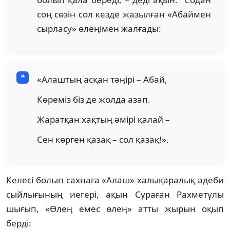
соң сөзін сол кезде жазылған «Абаймен
сырласу» өлеңімен жалғады:
«Алаштың асқан тәңірі – Абай,
Көреміз біз де жолда азап.
Жаратқан хақтың әмірі қалай –
Сен көрген қазақ – сол қазақ!».
Келесі болып сахнаға «Алаш» халықаралық әдеби
сыйлығының иегері, ақын Сұраған Рахметұлы
шығып, «Өлең емес өлең» атты жырын оқып
берді: