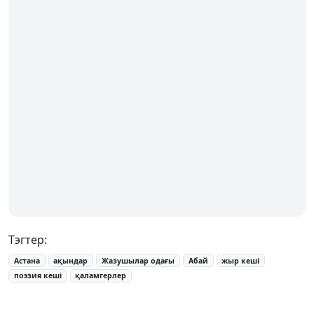
Тэгтер:
Астана
ақындар
Жазушылар одағы
Абай
жыр кеші
поэзия кеші
қаламгерлер