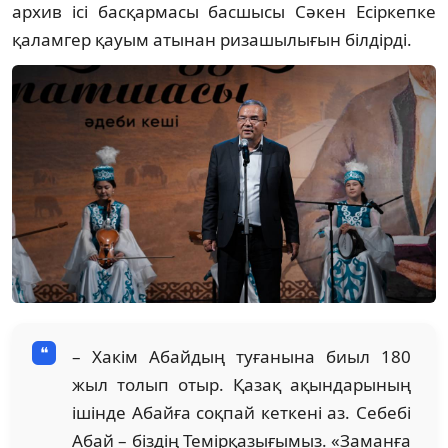
архив ісі басқармасы басшысы Сәкен Есіркепке
қаламгер қауым атынан ризашылығын білдірді.
– Хакім Абайдың туғанына биыл 180
жыл толып отыр. Қазақ ақындарының
ішінде Абайға соқпай кеткені аз. Себебі
Абай – біздің Темірқазығымыз. «Заманға