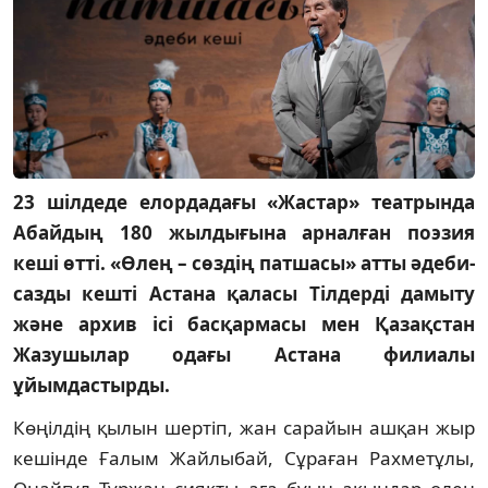
23 шілдеде елордадағы «Жастар» театрында
Абайдың 180 жылдығына арналған поэзия
кеші өтті. «Өлең – сөздің патшасы» атты әдеби-
сазды кешті Астана қаласы Тілдерді дамыту
және архив ісі басқармасы мен Қазақстан
Жазушылар одағы Астана филиалы
ұйымдастырды.
Көңілдің қылын шертіп, жан сарайын ашқан жыр
кешінде Ғалым Жайлыбай, Сұраған Рахметұлы,