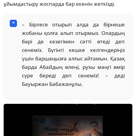
ұйымдастыру жоспарда бар екенін жеткізді.
– Бірлесе отырып алда да бірнеше
жобаны қолға алып отырмыз. Олардың
бәрі де кезегімен сәтті өтеді деп
сенеміз. Бүгінгі кешке келгендеріңіз
үшін баршаңызға алғыс айтамын. Қазақ
барда Абайдың өлеңі, рухы мәңгі өмір
сүре береді деп сенеміз! – деді
Бауыржан Бабажанұлы.