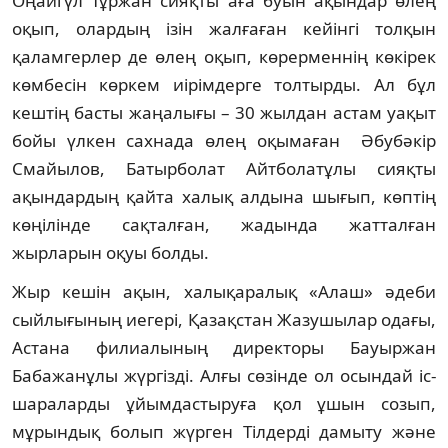
Оңайгүл Тұржан сияқты аға буын ақындар өлең
оқып, олардың ізін жалғаған кейінгі толқын
қаламгерлер де өлең оқып, көрерменнің көкірек
көмбесін көркем иірімдерге толтырды. Ал бұл
кештің басты жаңалығы – 30 жылдан астам уақыт
бойы үлкен сахнада өлең оқымаған Әбубәкір
Смайылов, Батырболат Айтболатұлы сияқты
ақындардың қайта халық алдына шығып, көптің
көңілінде сақталған, жадында жатталған
жырларын оқуы болды.
Жыр кешін ақын, халықаралық «Алаш» әдеби
сыйлығының иегері, Қазақстан Жазушылар одағы,
Астана филиалының директоры Бауыржан
Бабажанұлы жүргізді. Алғы сөзінде ол осындай іс-
шараларды ұйымдастыруға қол ұшын созып,
мұрындық болып жүрген Тілдерді дамыту және