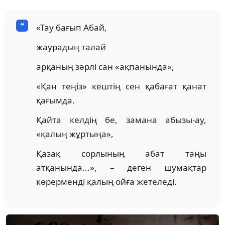
«Тау бағып Абай,
жаурадың талай
арқаның зәрлі сан «ақпанында»,
«Қан теңіз» кештің сен қабағат қанат
қағымда.
Қайта келдің бе, замана абызы-ау,
«қалың жұртыңа»,
Қазақ сорлының абат таңы
атқанында...», – деген шумақтар
көрерменді қалың ойға жетеледі.