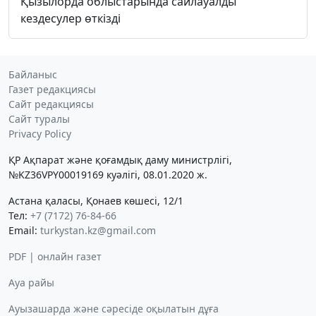
Қызылорда облыстарында сайлауалды
кездесулер өткізді
Байланыс
Газет редакциясы
Сайт редакциясы
Сайт туралы
Privacy Policy
ҚР Ақпарат және қоғамдық даму министрлігі,
№KZ36VPY00019169 куәлігі, 08.01.2020 ж.
Астана қаласы, Қонаев көшесі, 12/1
Тел:
+7 (7172) 76-84-66
Email:
turkystan.kz@gmail.com
PDF | онлайн газет
Ауа райы
Ауызашарда және сәресіде оқылатын дұға