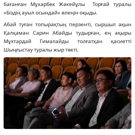
бағанған Мұхарбек Жәкейұлы Торғай туралы
«Біздің ауыл осындай» өлеңін оқыды.
Абай туған топырақтың перзенті, сыршыл ақын
Қалқаман Сарин Абайды тудырған, ең ақыры
Мұхтардай Гималайды толғатқан қасиетті
Шыңғыстау туралы жыр төкті.