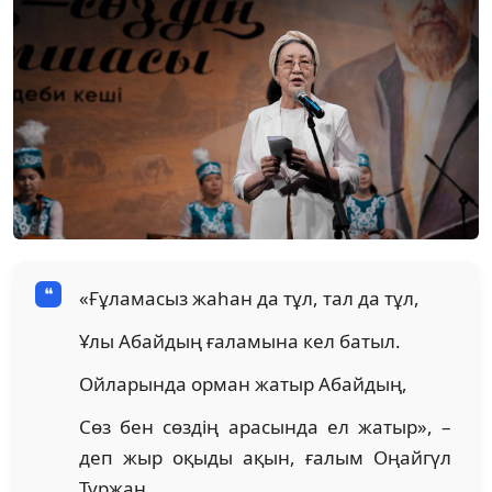
«Ғұламасыз жаһан да тұл, тал да тұл,
Ұлы Абайдың ғаламына кел батыл.
Ойларында орман жатыр Абайдың,
Сөз бен сөздің арасында ел жатыр», –
деп жыр оқыды ақын, ғалым Оңайгүл
Тұржан.