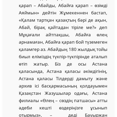
қарап – Абайды, Абайға қарап – өзімді
Аяймын» дейтін Жұмекеннен бастап,
«Қалам тартқан қазақтың бәрі де ақын,
Абай, бірақ қайтадан тіріле ме?» деп
Мұқағали айтпақшы, Абайға өлең
арнамаған, Абайға қарап бой түземеген
қаламгер аз. Абайдың 180 жылдық тойы
биыл еліміздің түкпір-түкпірінде аталып
өтіп жатыр. Біз де осы Астана
қаласында, Астана қаласы әкімдігінің,
Астана қаласы Тілдерді дамыту және
архив ісі басқармасының қолдауымен
Қазақстан Жазушылар одағы, Астана
филиалы «Өлең – сөздің патшасы» атты
әдеби кешті өздеріңізге ұсынып
отырмыз», – деді Бауыржан