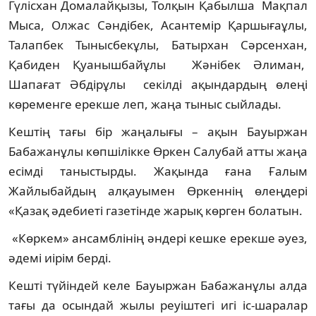
Гүлісхан Домалайқызы, Толқын Қабылша Мақпал
Мыса, Олжас Сәндібек, Асантемір Қаршығаұлы,
Талапбек Тынысбекұлы, Батырхан Сәрсенхан,
Қабиден Қуанышбайұлы Жәнібек Әлиман,
Шапағат Әбдірұлы секілді ақындардың өлеңі
көременге ерекше леп, жаңа тыныс сыйлады.
Кештің тағы бір жаңалығы – ақын Бауыржан
Бабажанұлы көпшілікке Өркен Салубай атты жаңа
есімді таныстырды. Жақында ғана Ғалым
Жайлыбайдың алқауымен Өркеннің өлеңдері
«Қазақ әдебиеті газетінде жарық көрген болатын.
«Көркем» ансамблінің әндері кешке ерекше әуез,
әдемі иірім берді.
Кешті түйіндей келе Бауыржан Бабажанұлы алда
тағы да осындай жылы реуіштегі игі іс-шаралар