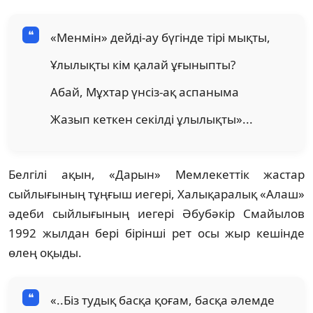
«Менмін» дейді-ау бүгінде тірі мықты,
Ұлылықты кім қалай ұғыныпты?
Абай, Мұхтар үнсіз-ақ аспаныма
Жазып кеткен секілді ұлылықты»...
Белгілі ақын, «Дарын» Мемлекеттік жастар
сыйлығының тұңғыш иегері, Халықаралық «Алаш»
әдеби сыйлығының иегері Әбубәкір Смайылов
1992 жылдан бері бірінші рет осы жыр кешінде
өлең оқыды.
«..Біз тудық басқа қоғам, басқа әлемде