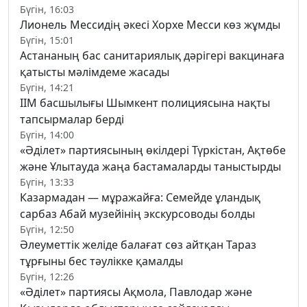
Бүгін, 16:03
Лионель Мессидің әкесі Хорхе Месси көз жұмды
Бүгін, 15:01
Астананың бас санитариялық дәрігері вакцинаға
қатысты мәлімдеме жасады
Бүгін, 14:21
ІІМ басшылығы Шымкент полициясына нақты
тапсырмалар берді
Бүгін, 14:00
«Әділет» партиясының өкілдері Түркістан, Ақтөбе
және Ұлытауда жаңа бастамаларды таныстырды
Бүгін, 13:33
Казармадан — мұражайға: Семейде ұландық
сарбаз Абай музейінің экскурсоводы болды
Бүгін, 12:50
Әлеуметтік желіде балағат сөз айтқан Тараз
тұрғыны бес тәулікке қамалды
Бүгін, 12:26
«Әділет» партиясы Ақмола, Павлодар және