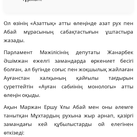
Ол өзінің «Азаттық» атты өлеңінде азат рух пен
Абай мұрасының сабақтастығын ұштастыра
жазады.
Парламент Мәжілісінің депутаты Жанарбек
Әшімжан ежелгі замандарда өркениет бесігі
болған, ал бүгінде соғыс пен жоқшылық жайлаған
Ауғанстан халқының қайғылы тағдырын
суреттейтін «Ауған сәбиінің монологы» атты
өлеңін оқыды.
Ақын Маржан Ершу Ұлы Абай мен оны әлемге
танытқан Мұхтардың рухына жыр арнап, қазіргі
замандағы кей құбылыстарды ой елегінен
өткізеді: