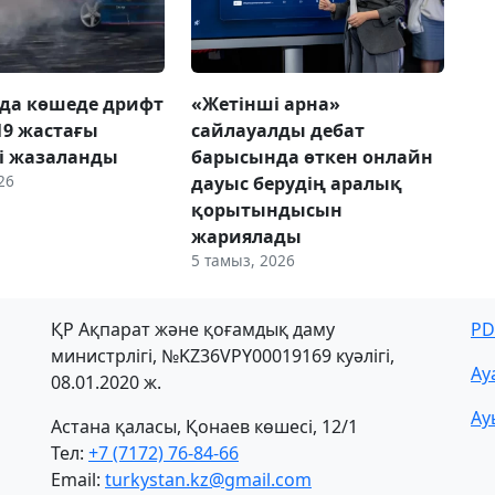
нда көшеде дрифт
«Жетінші арна»
19 жастағы
сайлауалды дебат
і жазаланды
барысында өткен онлайн
26
дауыс берудің аралық
қорытындысын
жариялады
5 тамыз, 2026
ҚР Ақпарат және қоғамдық даму
PD
министрлігі, №KZ36VPY00019169 куәлігі,
Ау
08.01.2020 ж.
Ау
Астана қаласы, Қонаев көшесі, 12/1
Тел:
+7 (7172) 76-84-66
Email:
turkystan.kz@gmail.com