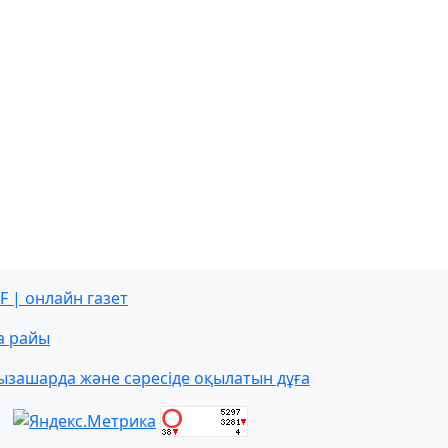
F | онлайн газет
а райы
ызашарда және сәресіде оқылатын дұға