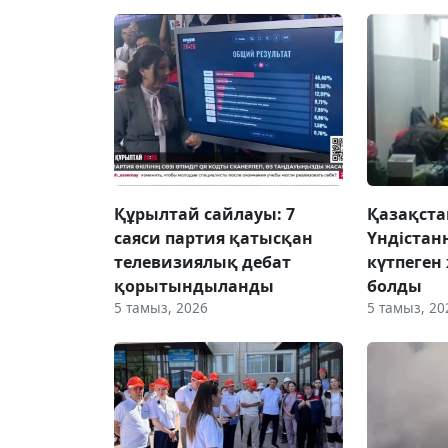
Құрылтай сайлауы: 7
Қазақста
саяси партия қатысқан
Үндістан
телевизиялық дебат
күтпеген
қорытындыланды
болды
5 тамыз, 2026
5 тамыз, 20