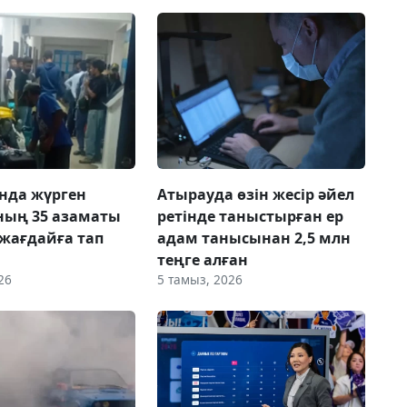
нда жүрген
Атырауда өзін жесір әйел
ның 35 азаматы
ретінде таныстырған ер
 жағдайға тап
адам танысынан 2,5 млн
теңге алған
26
5 тамыз, 2026