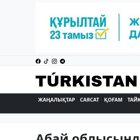
ЖАҢАЛЫҚТАР
САЯСАТ
ҚОҒАМ
ТАЙ
Абай облысынд