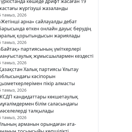
Түркістанда көшеде дрифт жасаған 19
жастағы жүргізуші жазаланды
5 тамыз, 2026
«Жетінші арна» сайлауалды дебат
барысында өткен онлайн дауыс берудің
аралық қорытындысын жариялады
5 тамыз, 2026
«Байтақ» партиясының үміткерлері
маңғыстаулық жұмысшылармен кездесті
5 тамыз, 2026
Қазақстан Халық партиясы Ұлытау
облысындағы кәсіпорын
қызметкерлерімен пікір алмасты
5 тамыз, 2026
ЖСДП кандидаттары көкшетаулық
мұғалімдермен білім саласындағы
мәселелерді талқылады
5 тамыз, 2026
Ұлының арманын орындаған ата-
ананың тосынсыйы көпшілікті