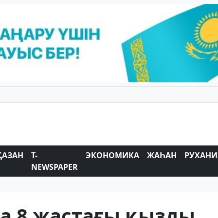
ҚАЗАН
T-
ЭКОНОМИКА
ЖАҺАН
РУХАНИ
NEWSPAPER
а 8 жастағы қызды