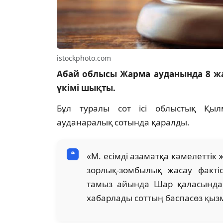
istockphoto.com
Абай облысы Жарма ауданында 8 жа
үкімі шықты.
Бұл туралы сот ісі облыстық Қыл
ауданаралық сотында қаралды.
«М. есімді азаматқа кәмелеттік
зорлық-зомбылық жасау факт
тамыз айында Шар қаласында б
хабарлады соттың баспасөз қыз