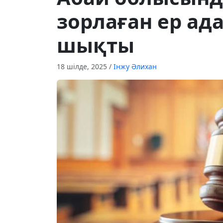
зорлаған ер ада
шықты
18 шілде, 2025
/
Інжу Әлихан