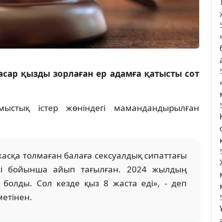
сар қызды зорлаған ер адамға қатысты сот
мыстық істер жөніндегі мамандандырылған
 жасқа толмаған балаға сексуалдық сипаттағы
ісі бойынша айып тағылған. 2024 жылдың
олды. Сол кезде қыз 8 жаста еді», - деп
метінен.