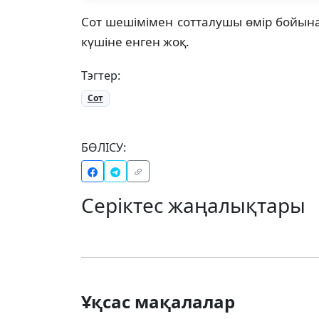
Сот шешімімен сотталушы өмір бойына
күшіне енген жоқ.
Тэгтер:
Сот
БӨЛІСУ:
Серіктес жаңалықтары
Ұқсас мақалалар