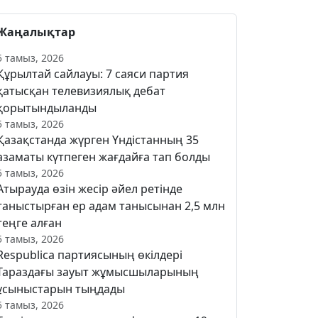
Жаңалықтар
5 тамыз, 2026
Құрылтай сайлауы: 7 саяси партия
қатысқан телевизиялық дебат
қорытындыланды
5 тамыз, 2026
Қазақстанда жүрген Үндістанның 35
азаматы күтпеген жағдайға тап болды
5 тамыз, 2026
Атырауда өзін жесір әйел ретінде
таныстырған ер адам танысынан 2,5 млн
теңге алған
5 тамыз, 2026
Respublica партиясының өкілдері
Тараздағы зауыт жұмысшыларының
ұсыныстарын тыңдады
5 тамыз, 2026