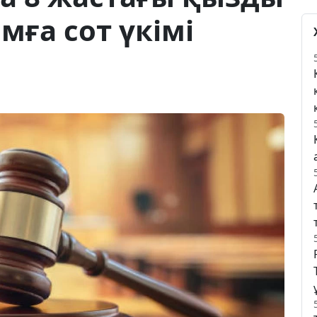
мға сот үкімі