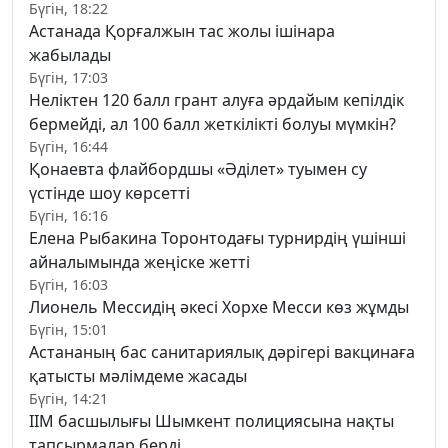
Бүгін, 18:22
Астанада Қорғалжын тас жолы ішінара
жабылады
Бүгін, 17:03
Неліктен 120 балл грант алуға әрдайым кепілдік
бермейді, ал 100 балл жеткілікті болуы мүмкін?
Бүгін, 16:44
Қонаевта флайбордшы «Әділет» туымен су
үстінде шоу көрсетті
Бүгін, 16:16
Елена Рыбакина Торонтодағы турнирдің үшінші
айналымында жеңіске жетті
Бүгін, 16:03
Лионель Мессидің әкесі Хорхе Месси көз жұмды
Бүгін, 15:01
Астананың бас санитариялық дәрігері вакцинаға
қатысты мәлімдеме жасады
Бүгін, 14:21
ІІМ басшылығы Шымкент полициясына нақты
тапсырмалар берді