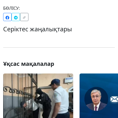
БӨЛІСУ:
Серіктес жаңалықтары
Ұқсас мақалалар