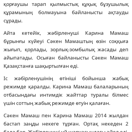
қорғаушы тарап қылмыстық құқық бұзушылық
құрамының болмауына байланысты ақтауды
сұрады.
Айта кетейік, жәбірленуші Карина Мамаш
бұрынғы күйеуі Сәкен Мамаштың өзін соққыға
жығып, қорлады, зорлық-зомбылық жасады деп
айыпатады. Осыған байланысты Сәкен Мамаш
Қазақстанға шақыртылған еді.
Іс жәбірленушінің өтініші бойынша жабық
режимде қаралды. Карина Мамаш балаларының
отбасындағы интимдік жайттар туралы білмес
үшін соттың жабық режимде өтуін қалаған.
Сәкен Мамаш пен Карина Мамаш 2014 жылдан
бастап заңды некеге тұрған. Ортақ некеден 2
бала бар. Жәбірленуші үй шаруасындағы әйел еді.