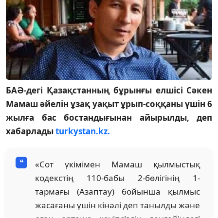
БАӘ-дегі Қазақстанның бұрынғы елшісі Сәкен
Мамаш әйелін ұзақ уақыт ұрып-соққаны үшін 6
жылға бас бостандығынан айырылды, деп
хабарлады
turkystan.kz.
«Сот үкімімен Мамаш қылмыстық
кодекстің 110-бабы 2-бөлігінің 1-
тармағы (Азаптау) бойынша қылмыс
жасағаны үшін кінәлі деп танылды және