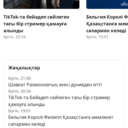
TikTok-та бейәдеп сөйлеген
Бельгия Королі 
тағы бір стример қамауға
Қазақстанға ме
алынды
сапармен келеді
Бүгін, 20:34
Бүгін, 19:01
Жаңалықтар
Бүгін, 21:00
Шавкат Рахмоновтың әкесі дүниеден өтті
Бүгін, 20:34
TikTok-та бейәдеп сөйлеген тағы бір стример
қамауға алынды
Бүгін, 19:01
Бельгия Королі Филипп Қазақстанға мемлекет
сапармен келеді