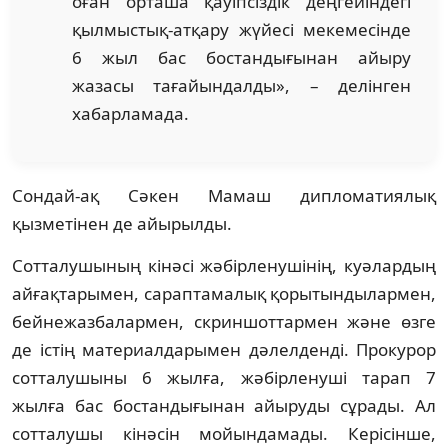
оған орташа қауіпсіздік деңгейіндегі
қылмыстық-атқару жүйесі мекемесінде
6 жыл бас бостандығынан айыру
жазасы тағайындалды», – делінген
хабарламада.
Сондай-ақ Сәкен Мамаш дипломатиялық
қызметінен де айырылды.
Сотталушының кінәсі жәбірленушінің, куәлардың
айғақтарымен, сараптамалық қорытындылармен,
бейнежазбалармен, скриншоттармен және өзге
де істің материалдарымен дәлелденді. Прокурор
сотталушыны 6 жылға, жәбірленуші тарап 7
жылға бас бостандығынан айыруды сұрады. Ал
сотталушы кінәсін мойындамады. Керісінше,