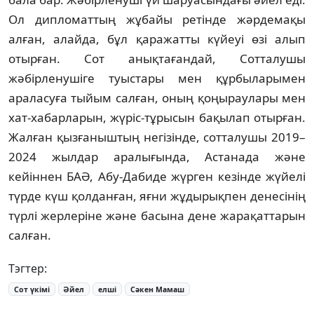
Ол дипломаттың жұбайы ретінде жәрдемақы
алған, алайда, бұл қаражатты күйеуі өзі алып
отырған. Сот анықтағандай, Сотталушы
жәбірленушіге туыстары мен құрбыларымен
араласуға тыйым салған, оның қоңыраулары мен
хат-хабарларын, жүріс-тұрысын бақылап отырған.
Жалған қызғаныштың негізінде, сотталушы 2019–
2024 жылдар аралығында, Астанада және
кейіннен БАӘ, Абу-Дабиде жүрген кезінде жүйелі
түрде күш қолданған, яғни жұдырықпен денесінің
түрлі жерлеріне және басына дене жарақаттарын
салған.
Тэгтер:
Сот үкімі
Әйел
елші
Сәкен Мамаш