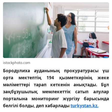
istockphoto.com
Бородулиха ауданының прокуратурасы үш
орта мектептің 194 қызметкерінің жеке
мәліметтері тарап кеткенін анықтады. Бұл
заңбұзушылық мемлекеттік сатып алулар
порталына мониторинг жүргізу барысында
белгілі болды, деп хабарлады
turkystan.kz.