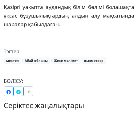
Қазіргі уақытта аудандық білім бөлімі болашақта
ұқсас бұзушылықтардың алдын алу мақсатында
шаралар қабылдаған.
Тэгтер:
мектеп
Абай облысы
Жеке мәлімет
қызметкер
БӨЛІСУ:
Серіктес жаңалықтары