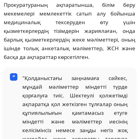
Прокуратураның ақпаратынша, білім беру
мекемелері мемлекеттік сатып алу бойынша
медициналық тексеруден өту үшін
қызметкерлердің тізімдерін жариялаған, онда
барлық қызметкерлердің жеке мәліметтері, оның
ішінде толық анкеталық мәліметтер, ЖСН және
басқа да ақпараттар көрсетілген.
"Қолданыстағы заңнамаға сәйкес,
мұндай мәліметтер міндетті түрде
қорғалуға тиіс. Шектеулі қолжетімді
ақпаратқа қол жеткізген тұлғалар оның
құпиялылығын қамтамасыз етуге
міндетті және мәліметтер иесінің
келісімінсіз немесе заңды негіз жоқ
жағдайда жеке ақпаратты таратуға