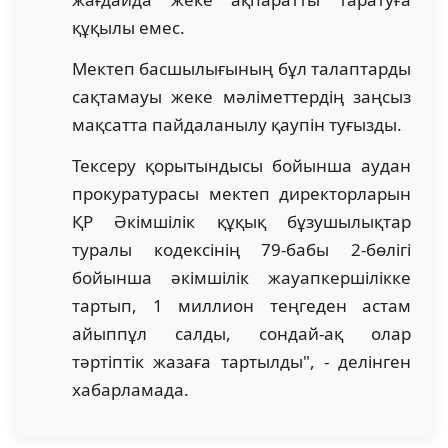
құқылы емес.
Мектеп басшылығының бұл талаптарды
сақтамауы жеке мәліметтердің заңсыз
мақсатта пайдаланылу қаупін туғызды.
Тексеру қорытындысы бойынша аудан
прокуратурасы мектеп директорларын
ҚР Әкімшілік құқық бұзушылықтар
туралы кодексінің 79-бабы 2-бөлігі
бойынша әкімшілік жауапкершілікке
тартып, 1 миллион теңгеден астам
айыппұл салды, сондай-ақ олар
тәртіптік жазаға тартылды", - делінген
хабарламада.