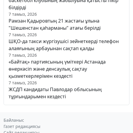
баскетбол клубының жабылуына қатысты пікір
білдірді
7 тамыз, 2026
Рамзан Қадыровтың 21 жастағы ұлына
"Шешенстан қаһарманы" атағы берілді
7 тамыз, 2026
ШҚО-да такси жүргізушісі зейнеткерді телефон
алаяғының арбауынан сақтап қалды
7 тамыз, 2026
«Байтақ» партиясының үміткері Астанада
өнеркәсіп және денсаулық сақтау
қызметкерлерімен кездесті
7 тамыз, 2026
ЖСДП кандидаты Павлодар облысының
тұрғындарымен кездесті
Байланыс
Газет редакциясы
Сайт редакциясы