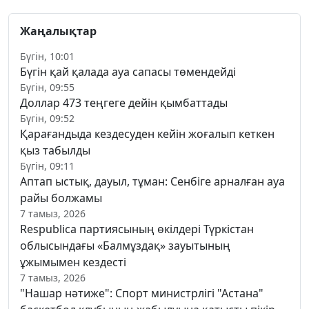
Жаңалықтар
Бүгін, 10:01
Бүгін қай қалада ауа сапасы төмендейді
Бүгін, 09:55
Доллар 473 теңгеге дейін қымбаттады
Бүгін, 09:52
Қарағандыда кездесуден кейін жоғалып кеткен
қыз табылды
Бүгін, 09:11
Аптап ыстық, дауыл, тұман: Сенбіге арналған ауа
райы болжамы
7 тамыз, 2026
Respublica партиясының өкілдері Түркістан
облысындағы «Балмұздақ» зауытының
ұжымымен кездесті
7 тамыз, 2026
"Нашар нәтиже": Спорт министрлігі "Астана"