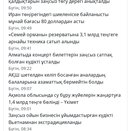
қалдықтарын заңсыз төгу дерегі анықталды
Бүгін, 09:50
Иран төңірегіндегі шиеленіске байланысты
мұнай бағасы 80 доллардан асты
Бүгін, 09:49
«Семей орманы» резерватына 3,1 млрд теңгеге
арнайы техника сатып алынды
Бүгін, 09:41
Алматыда концерт билеттерін заңсыз сатпақ
болған күдікті ұсталды
Бүгін, 09:22
АҚШ шетелден келіп босанған аналардың
балаларына азаматтық бермейтін болды
Бүгін, 09:07
Ақмола облысында су бұру жүйелерін жаңартуға
1,4 млрд теңге бөлінді – Үкімет
Бүгін, 09:01
Заңсыз ойын бизнесін ұйымдастырған күдікті
Вьетнамнан экстрадицияланды
Бүгін, 08:34