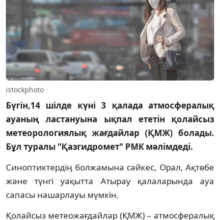
istockphoto
Бүгін,14 шілде күні 3 қалада атмосфералық
ауаның ластануына ықпал ететін қолайсыз
метеорологиялық жағдайлар (ҚМЖ) болады.
Бұл туралы "Қазгидромет" РМК мәлімдеді.
Синоптиктердің болжамына сәйкес, Орал, Ақтөбе
және түнгі уақытта Атырау қалаларында ауа
сапасы нашарлауы мүмкін.
Қолайсыз метеожағдайлар (ҚМЖ) – атмосфералық