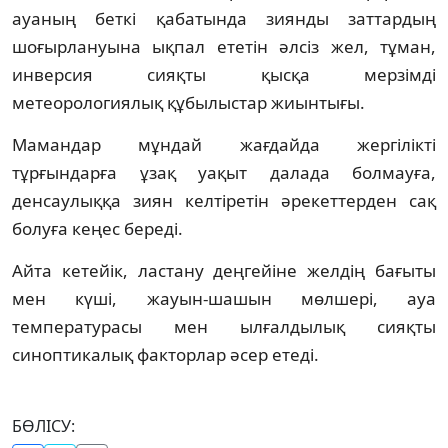
ауаның беткі қабатында зиянды заттардың
шоғырлануына ықпал ететін әлсіз жел, тұман,
инверсия сияқты қысқа мерзімді
метеорологиялық құбылыстар жиынтығы.
Мамандар мұндай жағдайда жергілікті
тұрғындарға ұзақ уақыт далада болмауға,
денсаулыққа зиян келтіретін әрекеттерден сақ
болуға кеңес береді.
Айта кетейік, ластану деңгейіне желдің бағыты
мен күші, жауын-шашын мөлшері, ауа
температурасы мен ылғалдылық сияқты
синоптикалық факторлар әсер етеді.
БӨЛІСУ: