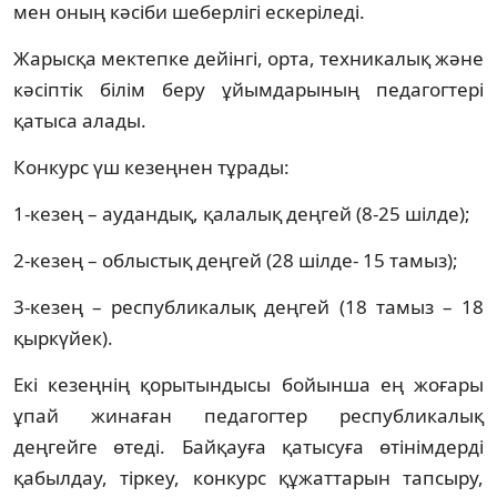
мен оның кәсіби шеберлігі ескеріледі.
Жарысқа мектепке дейінгі, орта, техникалық және
кәсіптік білім беру ұйымдарының педагогтері
қатыса алады.
Конкурс үш кезеңнен тұрады:
1-кезең – аудандық, қалалық деңгей (8-25 шілде);
2-кезең – облыстық деңгей (28 шілде- 15 тамыз);
3-кезең – республикалық деңгей (18 тамыз – 18
қыркүйек).
Екі кезеңнің қорытындысы бойынша ең жоғары
ұпай жинаған педагогтер республикалық
деңгейге өтеді. Байқауға қатысуға өтінімдерді
қабылдау, тіркеу, конкурс құжаттарын тапсыру,