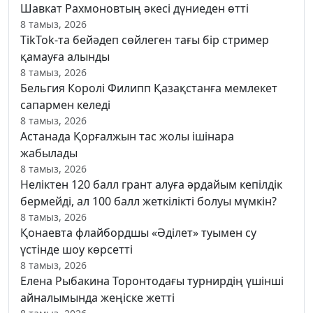
Шавкат Рахмоновтың әкесі дүниеден өтті
8 тамыз, 2026
TikTok-та бейәдеп сөйлеген тағы бір стример
қамауға алынды
8 тамыз, 2026
Бельгия Королі Филипп Қазақстанға мемлекет
сапармен келеді
8 тамыз, 2026
Астанада Қорғалжын тас жолы ішінара
жабылады
8 тамыз, 2026
Неліктен 120 балл грант алуға әрдайым кепілдік
бермейді, ал 100 балл жеткілікті болуы мүмкін?
8 тамыз, 2026
Қонаевта флайбордшы «Әділет» туымен су
үстінде шоу көрсетті
8 тамыз, 2026
Елена Рыбакина Торонтодағы турнирдің үшінші
айналымында жеңіске жетті