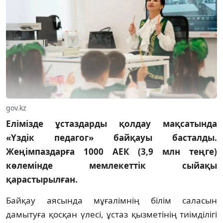
gov.kz
Елімізде ұстаздарды қолдау мақсатында
«Үздік педагог» байқауы басталды.
Жеңімпаздарға 1000 АЕК (3,9 млн теңге)
көлемінде мемлекеттік сыйақы
қарастырылған.
Байқау аясында мұғалімнің білім саласын
дамытуға қосқан үлесі, ұстаз қызметінің тиімділігі