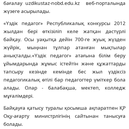
бағалау uzdikustaz-nobd.edu.kz веб-порталында
жүзеге асырылады.
«Үздік педагог» Республикалық конкурсы 2012
жылдан бері өткізіліп келе жатқан дәстүрлі
байқау. Осы уақытқа дейін 700-ге жуық жүзден
жүйрік, мыңнан тұлпар атанған мықтылар
анықталды.«Үздік педагог» атағына білім беру
ұйымдарында жұмыс істейтін және құжаттарды
тапсыру кезінде кемінде бес жыл үздіксіз
педагогикалық өтілі бар педагогтер үміткер бола
алады. Олар - балабақша, мектеп, колледж
мұғалімдері.
Байқауға қатысу туралы қосымша ақпаратпен ҚР
Оқу-ағарту министрлігінің сайтынан танысуға
болады.