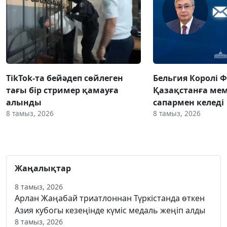
TikTok-та бейәдеп сөйлеген
Бельгия Королі 
тағы бір стример қамауға
Қазақстанға ме
алынды
сапармен келеді
8 тамыз, 2026
8 тамыз, 2026
Жаңалықтар
8 тамыз, 2026
Арлан Жаңабай триатлоннан Түркістанда өткен
Азия кубогы кезеңінде күміс медаль жеңіп алды
8 тамыз, 2026