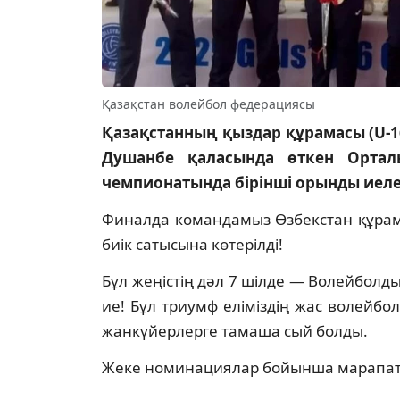
Қазақстан волейбол федерациясы
Қазақстанның қыздар құрамасы (U-16
Душанбе қаласында өткен Ортал
чемпионатында бірінші орынды иеле
Финалда командамыз Өзбекстан құрама
биік сатысына көтерілді!
Бұл жеңістің дәл 7 шілде — Волейболды
ие! Бұл триумф еліміздің жас волейб
жанкүйерлерге тамаша сый болды.
Жеке номинациялар бойынша марапат