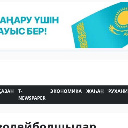
ҚАЗАН
T-
ЭКОНОМИКА
ЖАҺАН
РУХАНИ
NEWSPAPER
 волейболшылар