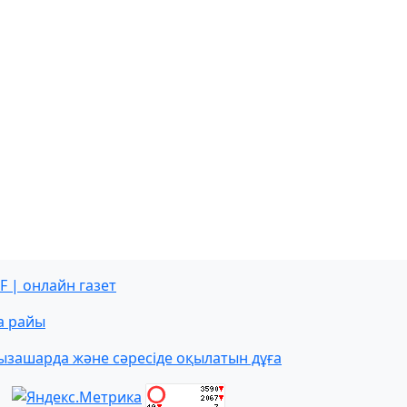
F | онлайн газет
а райы
ызашарда және сәресіде оқылатын дұға