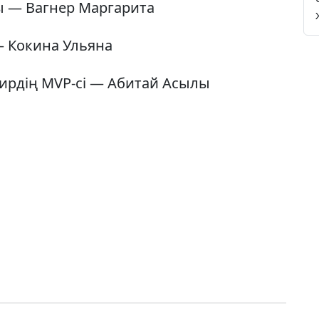
ы — Вагнер Маргарита
— Кокина Ульяна
ирдің MVP-сі — Абитай Асылы