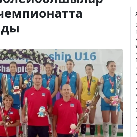
 чемпионатта
лды