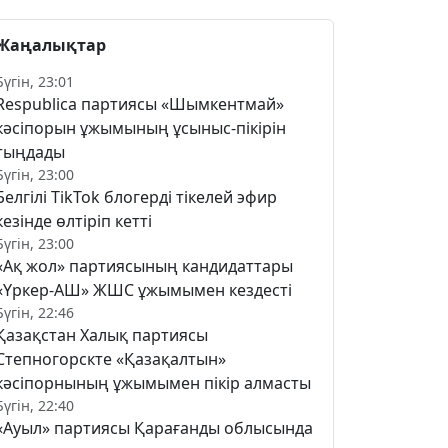
Жаңалықтар
Бүгін, 23:01
Respublica партиясы «Шымкентмай»
кәсіпорын ұжымының ұсыныс-пікірін
тыңдады
Бүгін, 23:00
Белгілі TikTok блогерді тікелей эфир
кезінде өлтіріп кетті
Бүгін, 23:00
«Ақ жол» партиясының кандидаттары
«Үркер-АШ» ЖШС ұжымымен кездесті
Бүгін, 22:46
Қазақстан Халық партиясы
Степногорскте «Қазақалтын»
кәсіпорнының ұжымымен пікір алмасты
Бүгін, 22:40
«Ауыл» партиясы Қарағанды облысында