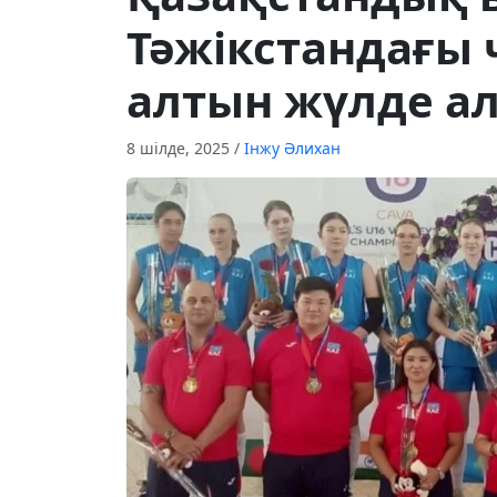
Тәжікстандағы
алтын жүлде а
8 шілде, 2025
/
Інжу Әлихан