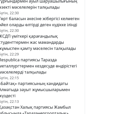
тұрғындармен ауыл шаруашылығының
өзекті мәселелерін талқылады
Бүгін, 22:30
Төрт баласын әкесіне жібергісі келмеген
әйел оларды өлтірді деген күдікке ілінді
Бүгін, 22:30
ЖСДП үміткері қарағандылық
студенттермен жас мамандарды
жұмыспен қамту мәселесін талқылады
Бүгін, 22:29
Respublica партиясы Таразда
металлургтермен кездесуде өндірістегі
мәселелерді талқылады
Бүгін, 22:15
«Байтақ» партиясының кандидаты
Алматыда зауыт жұмысшыларымен
жүздесті
Бүгін, 22:13
Қазақстан Халық партиясы Жамбыл
облысында «Таразэнергоорталық»