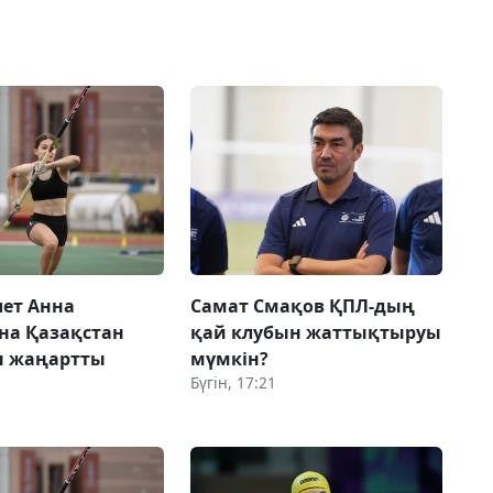
лет Анна
Самат Смақов ҚПЛ-дың
на Қазақстан
қай клубын жаттықтыруы
н жаңартты
мүмкін?
Бүгін, 17:21