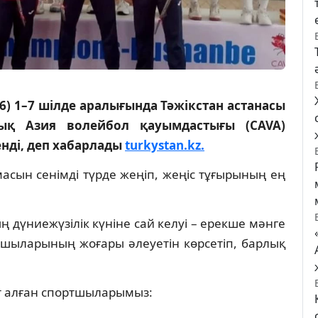
) 1–7 шілде аралығында Тәжікстан астанасы
ық Азия волейбол қауымдастығы (CAVA)
нді, деп хабарлады
turkystan.kz.
сын сенімді түрде жеңіп, жеңіс тұғырының ең
ң дүниежүзілік күніне сай келуі – ерекше мәнге
олшыларының жоғары әлеуетін көрсетіп, барлық
 алған спортшыларымыз: