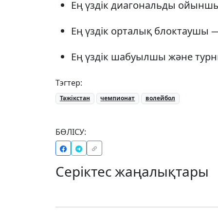
Ең үздік диагональды ойынш
Ең үздік орталық блоктаушы 
Ең үздік шабуылшы және турн
Тэгтер:
Тәжікстан
чемпионат
волейбол
БӨЛІСУ:
Серіктес жаңалықтары