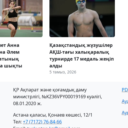
лет Анна
Қазақстандық жүзушілер
на Әлем
АҚШ-тағы халықаралық
атының
турнирде 17 медаль жеңіп
а шықты
алды
5 тамыз, 2026
ҚР Ақпарат және қоғамдық даму
PD
министрлігі, №KZ36VPY00019169 куәлігі,
Ау
08.01.2020 ж.
Ау
Астана қаласы, Қонаев көшесі, 12/1
Тел:
+7 (7172) 76-84-66