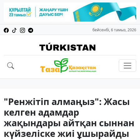
бейсенбі, 6 тамыз, 2026
"Ренжітіп алмаңыз": Жасы
келген адамдар
жақындары айтқан сыннан
күйзеліске жиі ұшырайды