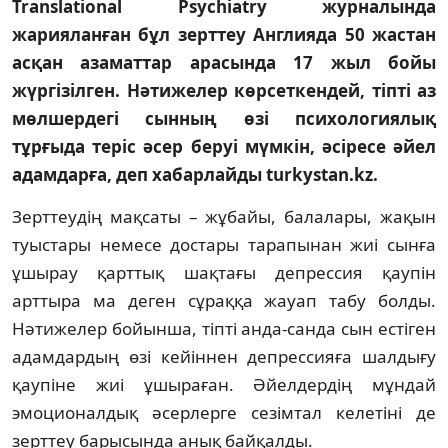
Translational Psychiatry журналында
жарияланған бұл зерттеу Англияда 50 жастан
асқан азаматтар арасында 17 жыл бойы
жүргізілген. Нәтижелер көрсеткендей, тіпті аз
мөлшердегі сынның өзі психологиялық
тұрғыда теріс әсер беруі мүмкін, әсіресе әйел
адамдарға, деп хабарлайды turkystan.kz.
Зерттеудің мақсаты – жұбайы, балалары, жақын
туыстары немесе достары тарапынан жиі сынға
ұшырау қарттық шақтағы депрессия қаупін
арттыра ма деген сұраққа жауап табу болды.
Нәтижелер бойынша, тіпті анда-санда сын естіген
адамдардың өзі кейіннен депрессияға шалдығу
қаупіне жиі ұшыраған. Әйелдердің мұндай
эмоционалдық әсерлерге сезімтал келетіні де
зерттеу барысында анық байқалды.