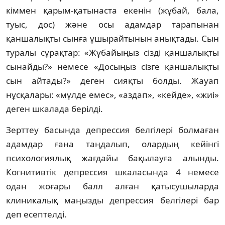
кіммен қарым-қатынаста екенін (жұбай, бала,
туыс, дос) және осы адамдар тарапынан
қаншалықты сынға ұшырайтынын анықтады. Сын
туралы сұрақтар: «Жұбайыңыз сізді қаншалықты
сынайды?» немесе «Досыңыз сізге қаншалықты
сын айтады?» деген сияқты болды. Жауап
нұсқалары: «мүлде емес», «аздап», «кейде», «жиі»
деген шкалада берілді.
Зерттеу басында депрессия белгілері болмаған
адамдар ғана таңдалып, олардың кейінгі
психологиялық жағдайы бақылауға алынды.
Когнитивтік депрессия шкаласында 4 немесе
одан жоғары балл алған қатысушыларда
клиникалық маңызды депрессия белгілері бар
деп есептелді.