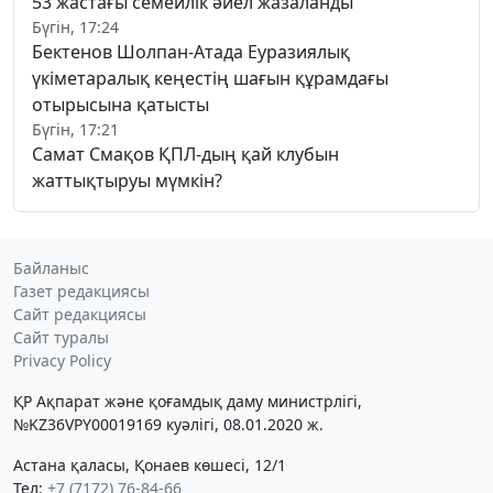
53 жастағы семейлік әйел жазаланды
Бүгін, 17:24
Бектенов Шолпан-Атада Еуразиялық
үкіметаралық кеңестің шағын құрамдағы
отырысына қатысты
Бүгін, 17:21
Самат Смақов ҚПЛ-дың қай клубын
жаттықтыруы мүмкін?
Байланыс
Газет редакциясы
Сайт редакциясы
Сайт туралы
Privacy Policy
ҚР Ақпарат және қоғамдық даму министрлігі,
№KZ36VPY00019169 куәлігі, 08.01.2020 ж.
Астана қаласы, Қонаев көшесі, 12/1
Тел:
+7 (7172) 76-84-66