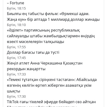
– Fortune
Бүгін, 18:15
Биылғы ең табысты фильм: «Өрмекші адам.
Жаңа күн» бір аптада 1 миллиард доллар жинады
Бүгін, 18:10
«Әділет» партиясының республикалық
сайлауалды штабы жамбылдықтармен өңірдің
өзекті мәселелерін талқылады
Бүгін, 17:55
Доллар бағасы тағы да түсті
Бүгін, 17:45
Жеңіл атлет Анна Черкашина Қазақстан
рекордын жаңартты
Бүгін, 17:33
«Темекі тұтатқан сіріңкені тастаған»: Абайсызда
өзгенің көлігін өртеп жіберген азаматқа үкім
шықты
Бүгін, 17:30
TikTok-тағы тікелей эфирде бейәдеп сөз айтқан