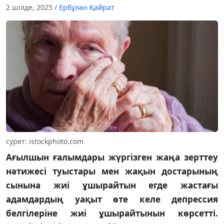
2 шілде, 2025
/
Ербұлан Қайрат
сурет: istockphoto.com
Ағылшын ғалымдары жүргізген жаңа зерттеу
нәтижесі туыстары мен жақын достарының
сынына жиі ұшырайтын егде жастағы
адамдардың уақыт өте келе депрессия
белгілеріне жиі ұшырайтынын көрсетті.