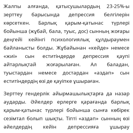
Жалпы алғанда, қатысушылардың 23-25%-ы
зерттеу барысында депрессия белгілерін
көрсеткен. Барлық қарым-қатынас түрлері
бойынша (жұбай, бала, туыс, дос) сынның жоғары
деңгейі кейінгі психологиялық құлдыраумен
байланысты болды. Жұбайынан «кейде» немесе
«жиі» сын еститіндерде депрессия қаупі
айтарлықтай жоғарылаған. Ал баладан,
туыстардан немесе достардан «аздап» сын
еститіндердің өзі де қауіпке ұшыраған.
Зерттеу гендерлік айырмашылықтарға да назар
аударды. Әйелдер ерлерге қарағанда барлық
қарым-қатынас түрлері бойынша сынға көбірек
сезімтал болып шықты. Тіпті «аздап» сынның өзі
әйелдердің кейін депрессияға ұшырау