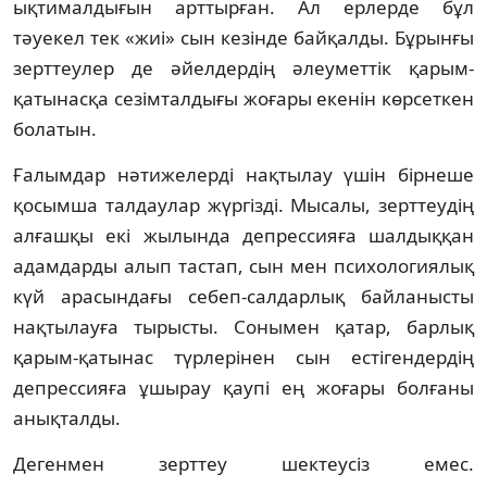
ықтималдығын арттырған. Ал ерлерде бұл
тәуекел тек «жиі» сын кезінде байқалды. Бұрынғы
зерттеулер де әйелдердің әлеуметтік қарым-
қатынасқа сезімталдығы жоғары екенін көрсеткен
болатын.
Ғалымдар нәтижелерді нақтылау үшін бірнеше
қосымша талдаулар жүргізді. Мысалы, зерттеудің
алғашқы екі жылында депрессияға шалдыққан
адамдарды алып тастап, сын мен психологиялық
күй арасындағы себеп-салдарлық байланысты
нақтылауға тырысты. Сонымен қатар, барлық
қарым-қатынас түрлерінен сын естігендердің
депрессияға ұшырау қаупі ең жоғары болғаны
анықталды.
Дегенмен зерттеу шектеусіз емес.