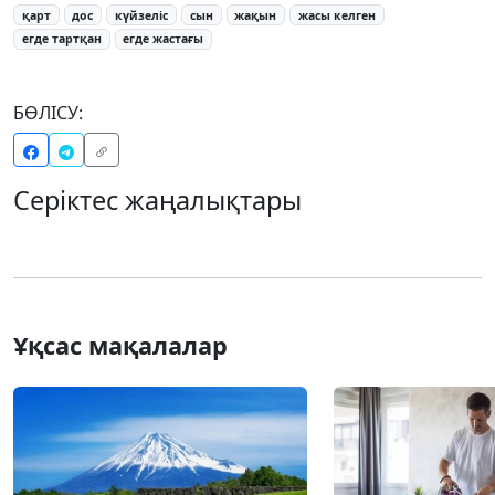
қарт
дос
күйзеліс
сын
жақын
жасы келген
егде тартқан
егде жастағы
БӨЛІСУ:
Серіктес жаңалықтары
Ұқсас мақалалар