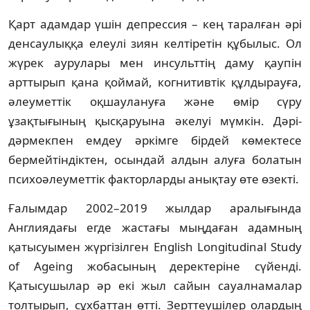
Қарт адамдар үшін депрессия – кең таралған әрі
денсаулыққа елеулі зиян келтіретін құбылыс. Ол
жүрек аурулары мен инсульттің даму қаупін
арттырып қана қоймай, когнитивтік құлдырауға,
әлеуметтік оқшаулануға және өмір сүру
ұзақтығының қысқаруына әкелуі мүмкін. Дәрі-
дәрмекпен емдеу әркімге бірдей көмектесе
бермейтіндіктен, осындай алдын алуға болатын
психоәлеуметтік факторларды анықтау өте өзекті.
Ғалымдар 2002–2019 жылдар аралығында
Англиядағы егде жастағы мыңдаған адамның
қатысуымен жүргізілген English Longitudinal Study
of Ageing жобасының деректеріне сүйенді.
Қатысушылар әр екі жыл сайын сауалнамалар
толтырып, сұхбаттан өтті. Зерттеушілер олардың