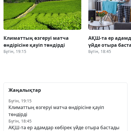
Климаттың өзгеруі матча
АҚШ-та ер адамд
өндірісіне қауіп төндірді
үйде отыра баста
Бүгін, 19:15
Бүгін, 18:45
Жаңалықтар
Бүгін, 19:15
Климаттың өзгеруі матча өндірісіне қауіп
төндірді
Бүгін, 18:45
АҚШ-та ер адамдар көбірек үйде отыра бастады