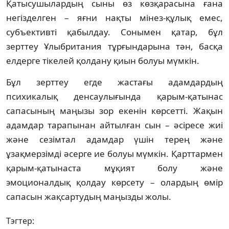
Қатысушылардың сыны өз көзқарасына ғана
негізделген – яғни нақты мінез-құлық емес,
субъективті қабылдау. Сонымен қатар, бұл
зерттеу Ұлыбритания тұрғындарына тән, басқа
елдерге тікелей қолдану қиын болуы мүмкін.
Бұл зерттеу егде жастағы адамдардың
психикалық денсаулығында қарым-қатынас
сапасының маңызы зор екенін көрсетті. Жақын
адамдар тарапынан айтылған сын – әсіресе жиі
және сезімтал адамдар үшін терең және
ұзақмерзімді әсерге ие болуы мүмкін. Қарттармен
қарым-қатынаста мұқият болу және
эмоционалдық қолдау көрсету – олардың өмір
сапасын жақсартудың маңызды жолы.
Тэгтер: