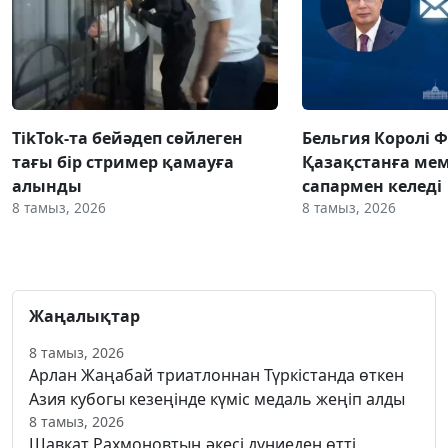
TikTok-та бейәдеп сөйлеген
Бельгия Королі 
тағы бір стример қамауға
Қазақстанға ме
алынды
сапармен келеді
8 тамыз, 2026
8 тамыз, 2026
Жаңалықтар
8 тамыз, 2026
Арлан Жаңабай триатлоннан Түркістанда өткен
Азия кубогы кезеңінде күміс медаль жеңіп алды
8 тамыз, 2026
Шавкат Рахмоновтың әкесі дүниеден өтті