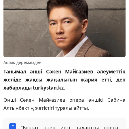
Ашық дереккөзден
Танымал әнші Сәкен Майғазиев әлеуметтік
желіде жақсы жаңалығын жария етті, деп
хабарлады turkystan.kz.
Әнші Сәкен Майғазиев опера әншісі Сабина
Алтынбектің жетістігі туралы айтты.
"Бекзат өнер иесі, талантты опера