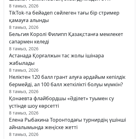
8 тамыз, 2026
TikTok-та бейәдеп сөйлеген тағы бір стример
қамауға алынды
8 тамыз, 2026
Бельгия Королі Филипп Қазақстанға мемлекет
сапармен келеді
8 тамыз, 2026
Астанада Қорғалжын тас жолы ішінара
жабылады
8 тамыз, 2026
Неліктен 120 балл грант алуға әрдайым кепілдік
бермейді, ал 100 балл жеткілікті болуы мүмкін?
8 тамыз, 2026
Қонаевта флайбордшы «Әділет» туымен су
үстінде шоу көрсетті
8 тамыз, 2026
Елена Рыбакина Торонтодағы турнирдің үшінші
айналымында жеңіске жетті
8 тамыз, 2026