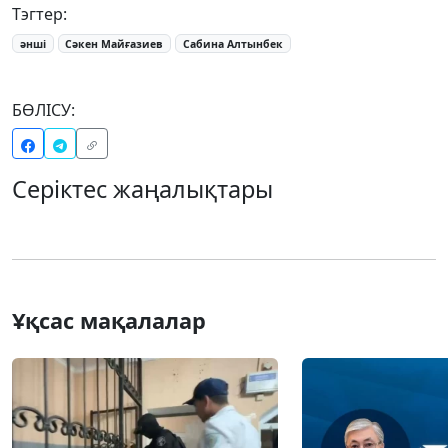
Тэгтер:
әнші
Сәкен Майғазиев
Сабина Алтынбек
БӨЛІСУ:
Серіктес жаңалықтары
Ұқсас мақалалар