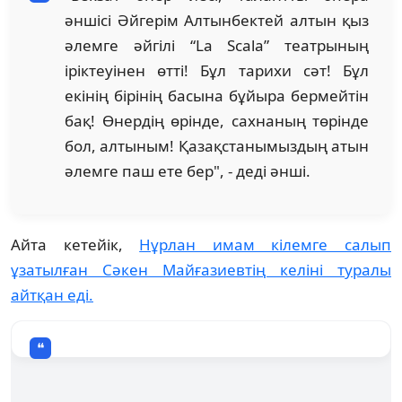
әншісі Әйгерім Алтынбектей алтын қыз
әлемге әйгілі “La Scala” театрының
іріктеуінен өтті! Бұл тарихи сәт! Бұл
екінің бірінің басына бұйыра бермейтін
бақ! Өнердің өрінде, сахнаның төрінде
бол, алтыным! Қазақстанымыздың атын
әлемге паш ете бер", - деді әнші.
Айта кетейік,
Нұрлан имам кілемге салып
ұзатылған Сәкен Майғазиевтің келіні туралы
айтқан еді.