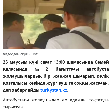
видеодан скриншот
25 маусым күні сағат 13:00 шамасында Семей
қаласында №2 бағыттағы автобуста
жолаушылардың бірі жанжал шығарып, көлік
қозғалысы кезінде жүргізушіге соққы жасаған,
деп хабарлайды
turkystan.kz
.
Автобустағы жолаушылар ер адамды тоқтатуға
тырысқан.