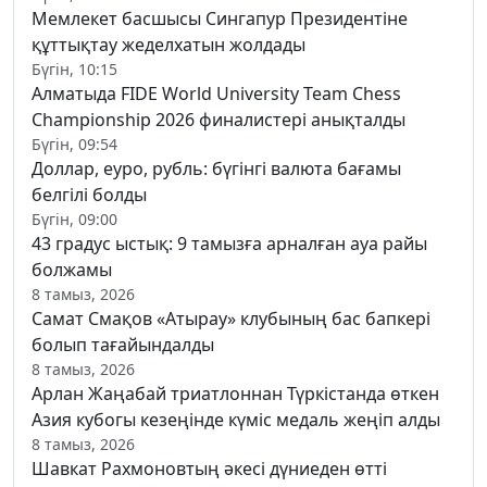
Мемлекет басшысы Сингапур Президентіне
құттықтау жеделхатын жолдады
Бүгін, 10:15
Алматыда FIDE World University Team Chess
Championship 2026 финалистері анықталды
Бүгін, 09:54
Доллар, еуро, рубль: бүгінгі валюта бағамы
белгілі болды
Бүгін, 09:00
43 градус ыстық: 9 тамызға арналған ауа райы
болжамы
8 тамыз, 2026
Самат Смақов «Атырау» клубының бас бапкері
болып тағайындалды
8 тамыз, 2026
Арлан Жаңабай триатлоннан Түркістанда өткен
Азия кубогы кезеңінде күміс медаль жеңіп алды
8 тамыз, 2026
Шавкат Рахмоновтың әкесі дүниеден өтті