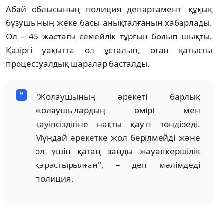
Абай облысының полиция департаменті құқық
бұзушының жеке басы анықталғанын хабарлады.
Ол – 45 жастағы семейлік тұрғын болып шықты.
Қазіргі уақытта ол ұсталып, оған қатысты
процессуалдық шаралар басталды.
"Жолаушының әрекеті барлық
жолаушылардың өмірі мен
қауіпсіздігіне нақты қауіп төндіреді.
Мұндай әрекетке жол берілмейді және
ол үшін қатаң заңды жауапкершілік
қарастырылған", – деп мәлімдеді
полиция.