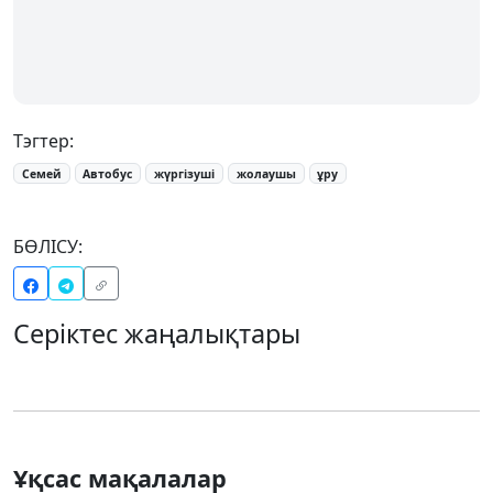
Тэгтер:
Семей
Автобус
жүргізуші
жолаушы
ұру
БӨЛІСУ:
Серіктес жаңалықтары
Ұқсас мақалалар