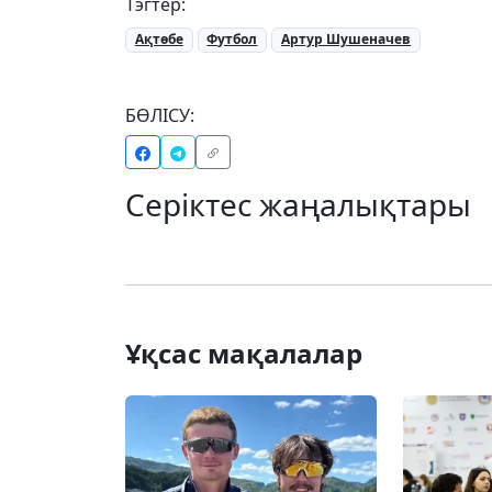
Тэгтер:
Ақтөбе
Футбол
Артур Шушеначев
БӨЛІСУ:
Серіктес жаңалықтары
Ұқсас мақалалар