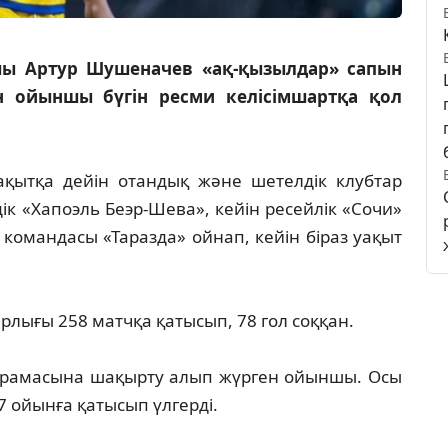
шы Артур Шушеначев «ақ-қызылдар» сапын
 ойыншы бүгін ресми келісімшартқа қол
уақытқа дейін отандық және шетелдік клубтар
к «Хапоэль Беэр-Шева», кейін ресейлік «Сочи»
з командасы «Таразда» ойнап, кейін біраз уақыт
рлығы 258 матчқа қатысып, 78 гол соққан.
ұрамасына шақырту алып жүрген ойыншы. Осы
 7 ойынға қатысып үлгерді.