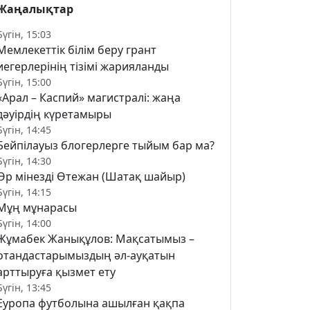
Жаңалықтар
Бүгін, 15:03
Мемлекеттік білім беру грант
иегерлерінің тізімі жарияланды
Бүгін, 15:00
«Арал – Каспий» магистралі: жаңа
дәуірдің күретамыры
Бүгін, 14:45
Бейпілауыз блогерлерге тыйым бар ма?
Бүгін, 14:30
Өр мінезді Өтежан (Шатақ шайыр)
Бүгін, 14:15
Мұң мұнарасы
Бүгін, 14:00
Жұмабек Жанықұлов: Мақсатымыз –
отандастарымыздың әл-ауқатын
арттыруға қызмет ету
Бүгін, 13:45
Еуропа футболына ашылған қақпа