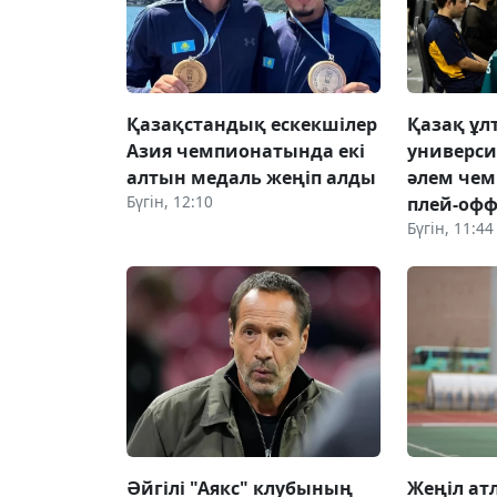
Қазақстандық ескекшілер
Қазақ ұл
Азия чемпионатында екі
универси
алтын медаль жеңіп алды
әлем че
Бүгін, 12:10
плей-офф
Бүгін, 11:44
Әйгілі "Аякс" клубының
Жеңіл ат