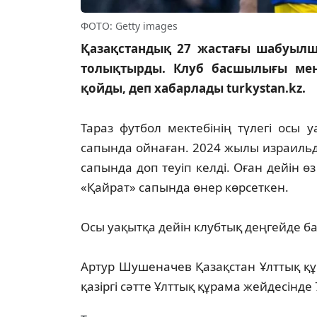
ФОТО: Getty images
Қазақстандық 27 жастағы шабуыл
толықтырды. Клуб басшылығы мен
қойды, деп хабарлады turkystan.kz.
Тараз футбол мектебінің түлегі осы 
сапында ойнаған. 2024 жылы израильді
сапында доп теуіп келді. Оған дейін ө
«Қайрат» сапында өнер көрсеткен.
Осы уақытқа дейін клубтық деңгейде ба
Артур Шушеначев Қазақстан Ұлттық қ
қазіргі сәтте Ұлттық құрама жейдесінде