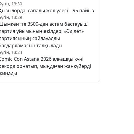
Бүгін, 13:30
Қызылорда: сапалы жол үлесі – 95 пайыз
Бүгін, 13:29
Шымкентте 3500-ден астам бастауыш
партия ұйымының өкілдері «Әділет»
партиясының сайлауалды
бағдарламасын талқылады
Бүгін, 13:24
Comic Con Astana 2026 алғашқы күні
рекорд орнатып, мыңдаған жанкүйерді
жинады