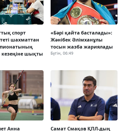
ттық спорт
«Бәрі қайта басталады»:
теті шахматтан
Жәнібек Әлімханұлы
мпионатының
тосын жазба жариялады
Бүгін, 06:49
 кезеңіне шықты
лет Анна
Самат Смақов ҚПЛ-дың