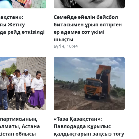
зақстан»:
Семейде әйелін бейсбол
ғы Жетісу
битасымен ұрып өлтірген
да рейд өткізілді
ер адамға сот үкімі
шықты
Бүгін, 10:44
 партиясының
«Таза Қазақстан»:
 Алматы, Астана
Павлодарда құрылыс
кістан облысы
қалдықтарын заңсыз төгу