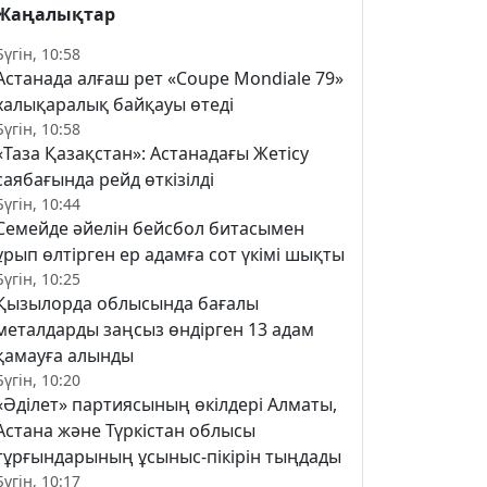
Жаңалықтар
Бүгін, 10:58
Астанада алғаш рет «Coupe Mondiale 79»
халықаралық байқауы өтеді
Бүгін, 10:58
«Таза Қазақстан»: Астанадағы Жетісу
саябағында рейд өткізілді
Бүгін, 10:44
Семейде әйелін бейсбол битасымен
ұрып өлтірген ер адамға сот үкімі шықты
Бүгін, 10:25
Қызылорда облысында бағалы
металдарды заңсыз өндірген 13 адам
қамауға алынды
Бүгін, 10:20
«Әділет» партиясының өкілдері Алматы,
Астана және Түркістан облысы
тұрғындарының ұсыныс-пікірін тыңдады
Бүгін, 10:17