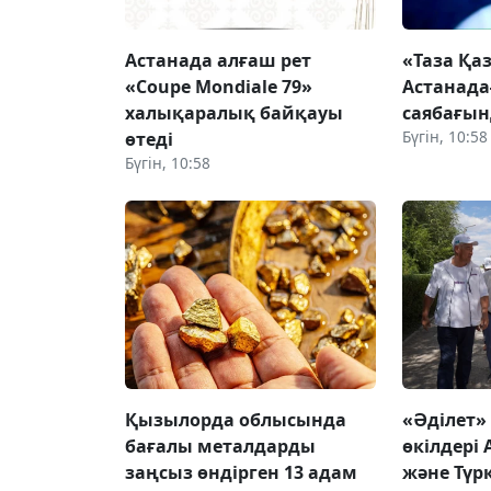
Астанада алғаш рет
«Таза Қа
«Coupe Mondiale 79»
Астанада
халықаралық байқауы
саябағын
Бүгін, 10:58
өтеді
Бүгін, 10:58
Қызылорда облысында
«Әділет»
бағалы металдарды
өкілдері
заңсыз өндірген 13 адам
және Түр