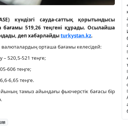
SE) күндізгі сауда-саттық қорытындысы
бағамы 519,26 теңгені құрады. Осылайша
зандады, деп хабарлайды
turkystan.kz
.
е валюталардың орташа бағамы келесідей:
у – 520,5-521 теңге;
605-606 теңге;
 6,6-6,65 теңге.
айының тамыз айындағы фьючерстік бағасы бір
.
қор