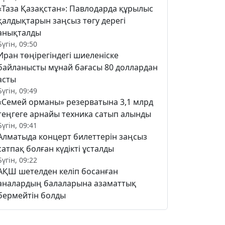
«Таза Қазақстан»: Павлодарда құрылыс
қалдықтарын заңсыз төгу дерегі
анықталды
Бүгін, 09:50
Иран төңірегіндегі шиеленіске
байланысты мұнай бағасы 80 доллардан
асты
Бүгін, 09:49
«Семей орманы» резерватына 3,1 млрд
теңгеге арнайы техника сатып алынды
Бүгін, 09:41
Алматыда концерт билеттерін заңсыз
сатпақ болған күдікті ұсталды
Бүгін, 09:22
АҚШ шетелден келіп босанған
аналардың балаларына азаматтық
бермейтін болды