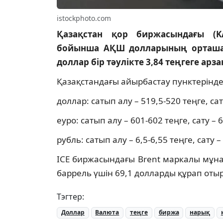
istockphoto.com
Қазақстан қор биржасындағы (KA
бойынша АҚШ долларының орташа 
доллар бір тәулікте 3,84 теңгеге ар
Қазақстандағы айырбастау пунктерінд
доллар: сатып алу – 519,5-520 теңге, сат
еуро: сатып алу – 601-602 теңге, сату – 
рубль: сатып алу – 6,5-6,55 теңге, сату –
ICE биржасындағы Brent маркалы мұн
баррель үшін 69,1 долларды құрап отыр
Тэгтер:
Доллар
Валюта
теңге
биржа
нарық