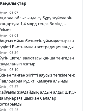
Жаңалықтар
Бүгін, 09:07
Ақмола облысында су бұру жүйелерін
жаңартуға 1,4 млрд теңге бөлінді –
Үкімет
Бүгін, 09:01
Заңсыз ойын бизнесін ұйымдастырған
күдікті Вьетнамнан экстрадицияланды
Бүгін, 08:34
Бүгін шетел валютасы қанша теңгеден
саудаланып жатыр
Бүгін, 08:10
Есінен танған жігітті аяусыз тепкілеген:
Павлодарда күдікті қамауға алынды
Бүгін, 07:57
Қайғылы жағдайдың алдын алды: ШҚО-
да мұнараға шыққан балалар
құтқарылды
Бүгін, 07:25