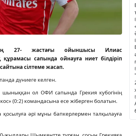
ың 27- жастағы ойыншысы Илиас
 құрамасы сапында ойнауға ниет білдіріп
сайтына сілтеме жасап.
танда дүниеге келген.
 шыныққан ол ОФИ сапында Грекия кубогінің
кос» (0:2) командасына есе жіберген болатын.
 қосылуға әрі мұны бапкерлермен талқылауға
90-жылдары Шымкентте тұрған, сосын Грекияға