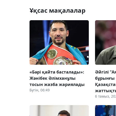
Ұқсас мақалалар
«Бәрі қайта басталады»:
Әйгілі "
Жәнібек Әлімханұлы
бұрынғы 
тосын жазба жариялады
Қазақста
Бүгін, 06:49
жаттықт
6 тамыз, 20