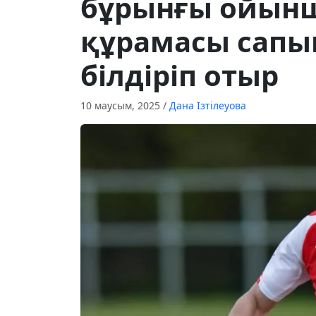
бұрынғы ойын
құрамасы сапы
білдіріп отыр
10 маусым, 2025
/
Дана Ізтілеуова