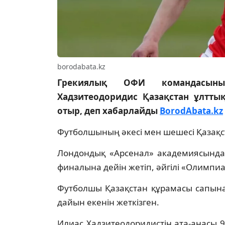
borodabata.kz
Грекиялық ОФИ командасын
Хадзитеодоридис Қазақстан ұлттық
отыр, деп хабарлайды
BorodAbata.kz
Футболшының әкесі мен шешесі Қазақс
Лондондық «Арсенал» академиясында
финалына дейін жетіп, әйгілі «Олимпиа
Футболшы Қазақстан құрамасы сапына
дайын екенін жеткізген.
Илиас Хадзитеодоридистің ата-анасы 