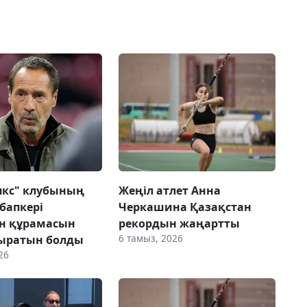
Аякс" клубының
Жеңіл атлет Анна
бапкері
Черкашина Қазақстан
н құрамасын
рекордын жаңартты
6 тамыз, 2026
ыратын болды
26