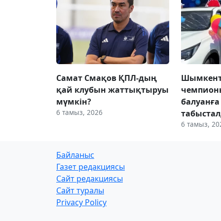
Самат Смақов ҚПЛ-дың
Шымкент
қай клубын жаттықтыруы
чемпионы
мүмкін?
балуанға
6 тамыз, 2026
табыста
6 тамыз, 20
Байланыс
Газет редакциясы
Сайт редакциясы
Сайт туралы
Privacy Policy