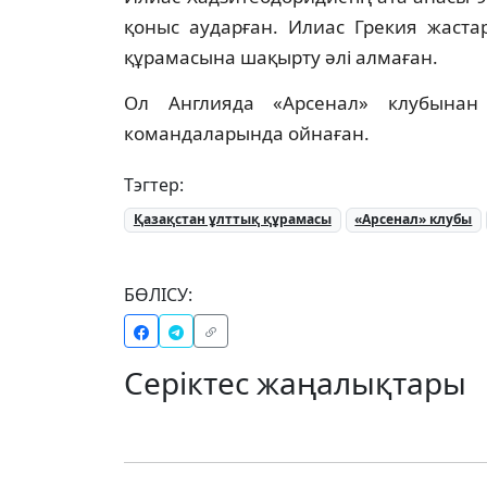
қоныс аударған. Илиас Грекия жаста
құрамасына шақырту әлі алмаған.
Ол Англияда «Арсенал» клубынан
командаларында ойнаған.
Тэгтер:
Қазақстан ұлттық құрамасы
«Арсенал» клубы
БӨЛІСУ:
Серіктес жаңалықтары