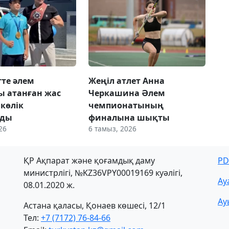
те әлем
Жеңіл атлет Анна
 атанған жас
Черкашина Әлем
 көлік
чемпионатының
лды
финалына шықты
26
6 тамыз, 2026
ҚР Ақпарат және қоғамдық даму
PD
министрлігі, №KZ36VPY00019169 куәлігі,
Ау
08.01.2020 ж.
Ау
Астана қаласы, Қонаев көшесі, 12/1
Тел:
+7 (7172) 76-84-66