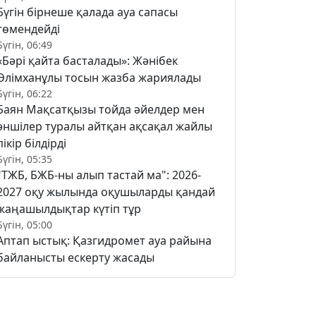
Бүгін бірнеше қалада ауа сапасы
төмендейді
Бүгін, 06:49
«Бәрі қайта басталады»: Жәнібек
Әлімханұлы тосын жазба жариялады
Бүгін, 06:22
Баян Мақсатқызы тойда әйелдер мен
әншілер туралы айтқан ақсақал жайлы
пікір білдірді
Бүгін, 05:35
"ТЖБ, БЖБ-ны алып тастай ма": 2026-
2027 оқу жылында оқушыларды қандай
жаңашылдықтар күтіп тұр
Бүгін, 05:00
Аптап ыстық: Қазгидромет ауа райына
байланысты ескерту жасады