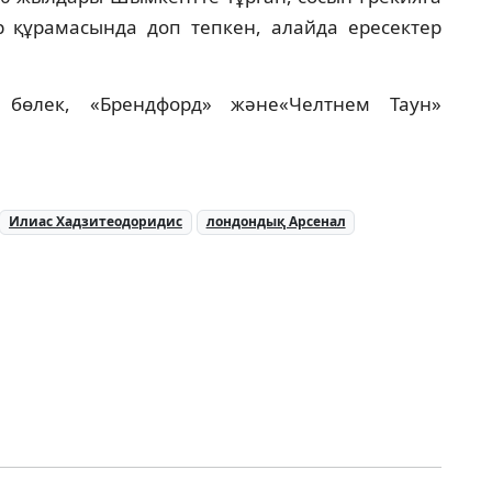
р құрамасында доп тепкен, алайда ересектер
 бөлек, «Брендфорд» және«Челтнем Таун»
Илиас Хадзитеодоридис
лондондық Арсенал