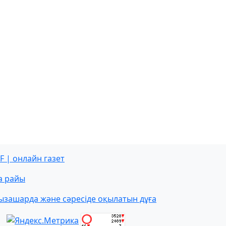
F | онлайн газет
а райы
ызашарда және сәресіде оқылатын дұға