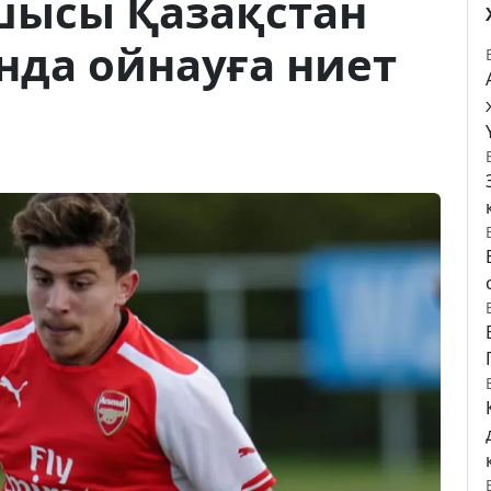
шысы Қазақстан
нда ойнауға ниет