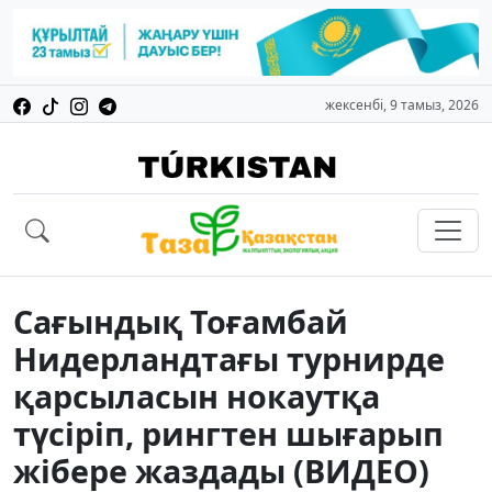
жексенбі, 9 тамыз, 2026
Сағындық Тоғамбай
Нидерландтағы турнирде
қарсыласын нокаутқа
түсіріп, рингтен шығарып
жібере жаздады (ВИДЕО)