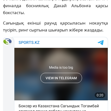
финалда босниялық Дакай Альбонға қарсы
бокстасты.
Сағындық екінші раунд қарсыласын нокаутқа
түсіріп, ринг сыртына шығарып жібере жаздады.