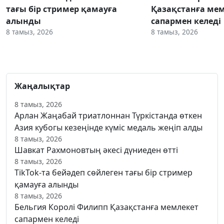
тағы бір стример қамауға
Қазақстанға ме
алынды
сапармен келеді
8 тамыз, 2026
8 тамыз, 2026
Жаңалықтар
8 тамыз, 2026
Арлан Жаңабай триатлоннан Түркістанда өткен
Азия кубогы кезеңінде күміс медаль жеңіп алды
8 тамыз, 2026
Шавкат Рахмоновтың әкесі дүниеден өтті
8 тамыз, 2026
TikTok-та бейәдеп сөйлеген тағы бір стример
қамауға алынды
8 тамыз, 2026
Бельгия Королі Филипп Қазақстанға мемлекет
сапармен келеді