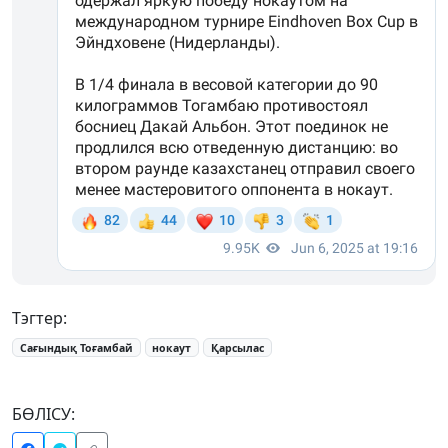
Тэгтер:
Сағындық Тоғамбай
нокаут
Қарсылас
БӨЛІСУ: