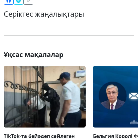
Серіктес жаңалықтары
Ұқсас мақалалар
TikTok-та бейәдеп сөйлеген
Бельгия Королі 