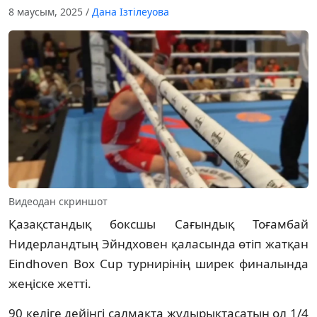
8 маусым, 2025
/
Дана Ізтілеуова
Видеодан скриншот
Қазақстандық боксшы Сағындық Тоғамбай
Нидерландтың Эйндховен қаласында өтіп жатқан
Eindhoven Box Cup турнирінің ширек финалында
жеңіске жетті.
90 келіге дейінгі салмақта жұдырықтасатын ол 1/4