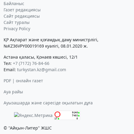
Байланыс
Газет редакциясы
Сайт редакциясы
Сайт туралы
Privacy Policy
ҚР Ақпарат және қоғамдық даму министрлігі,
№KZ36VPY00019169 куәлігі, 08.01.2020 ж.
Астана қаласы, Қонаев көшесі, 12/1
Тел:
+7 (7172) 76-84-66
Email:
turkystan.kz@gmail.com
PDF | онлайн газет
Ауа райы
Ауызашарда және сәресіде оқылатын дұға
© "Айқын-Литер" ЖШС