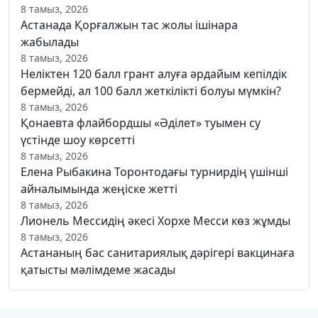
8 тамыз, 2026
Астанада Қорғалжын тас жолы ішінара
жабылады
8 тамыз, 2026
Неліктен 120 балл грант алуға әрдайым кепілдік
бермейді, ал 100 балл жеткілікті болуы мүмкін?
8 тамыз, 2026
Қонаевта флайбордшы «Әділет» туымен су
үстінде шоу көрсетті
8 тамыз, 2026
Елена Рыбакина Торонтодағы турнирдің үшінші
айналымында жеңіске жетті
8 тамыз, 2026
Лионель Мессидің әкесі Хорхе Месси көз жұмды
8 тамыз, 2026
Астананың бас санитариялық дәрігері вакцинаға
қатысты мәлімдеме жасады