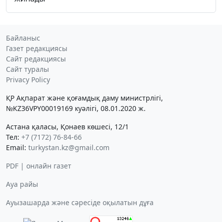
Байланыс
Газет редакциясы
Сайт редакциясы
Сайт туралы
Privacy Policy
ҚР Ақпарат және қоғамдық даму министрлігі,
№KZ36VPY00019169 куәлігі, 08.01.2020 ж.
Астана қаласы, Қонаев көшесі, 12/1
Тел:
+7 (7172) 76-84-66
Email:
turkystan.kz@gmail.com
PDF | онлайн газет
Ауа райы
Ауызашарда және сәресіде оқылатын дұға