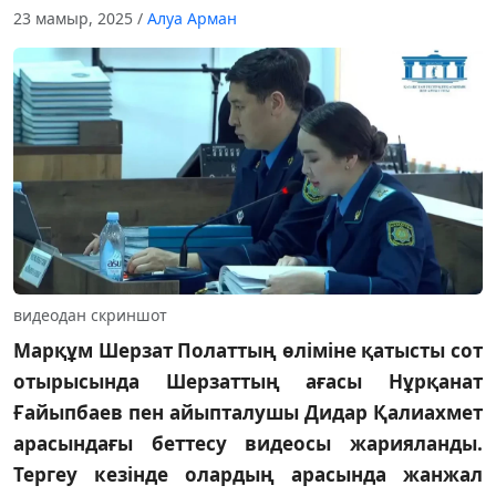
23 мамыр, 2025
/
Алуа Арман
видеодан скриншот
Марқұм Шерзат Полаттың өліміне қатысты сот
отырысында Шерзаттың ағасы Нұрқанат
Ғайыпбаев пен айыпталушы Дидар Қалиахмет
арасындағы беттесу видеосы жарияланды.
Тергеу кезінде олардың арасында жанжал