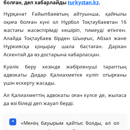
болған, деп хабарлайды
turkystan.kz
.
Нұрқанат Ғайыпбаевтың айтуынша, қайғылы
оқиға болған күні ол Нұрбол Тоқтаубаевтан 16
жастағы жасөспірімді кешіріп, тимеуді өтінген.
Алайда Тоқтаубаев бірден Шыңғыс, Абзал және
Нұркиясқа қоңырау шала бастаған. Дархан
Аскентай да өз достарына хабарласқан.
Куәлік беру кезінде жәбірленуші тараптың
адвокаты Дидар Қалиахметке күліп отырғаны
үшін ескерту жасады.
Ал Қалиахметтің адвокаты оған күлсе де, жыласа
да өзі біледі деп жауап берді.
«Менің бауырым қайтыс болды, ал ол