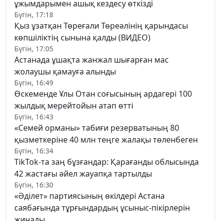
ұжымдарымен ашық кездесу өткізді
Бүгін, 17:18
Қыз ұзатқан Төреғали Төреәлінің қарындасы
көпшіліктің сынына қалды (ВИДЕО)
Бүгін, 17:05
Астанада ұшақта жанжал шығарған мас
жолаушы қамауға алынды
Бүгін, 16:49
Өскеменде Ұлы Отан соғысының ардагері 100
жылдық мерейтойын атап өтті
Бүгін, 16:43
«Семей орманы» табиғи резерватының 80
қызметкеріне 40 млн теңге жалақы төленбеген
Бүгін, 16:34
TikTok-та заң бұзғандар: Қарағанды облысында
42 жастағы әйел жауапқа тартылды
Бүгін, 16:30
«Әділет» партиясының өкілдері Астана
саябағында тұрғындардың ұсыныс-пікірлерін
жинады