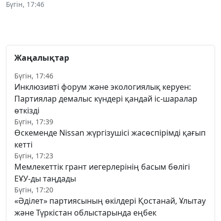
Бүгін, 17:46
Жаңалықтар
Бүгін, 17:46
Инклюзивті форум және экологиялық керуен:
Партиялар демалыс күндері қандай іс-шаралар
өткізді
Бүгін, 17:39
Өскеменде Nissan жүргізушісі жасөспірімді қағып
кетті
Бүгін, 17:23
Мемлекеттік грант иегерлерінің басым бөлігі
ЕҰУ-ды таңдады
Бүгін, 17:20
«Әділет» партиясының өкілдері Қостанай, Ұлытау
және Түркістан облыстарында еңбек