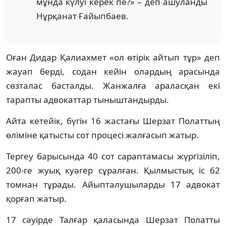
мұнда күлуі керек пе?» – деп ашуланды
Нұрқанат Ғайыпбаев.
Оған Дидар Қалиахмет «ол өтірік айтып тұр» деп
жауап берді, содан кейін олардың арасында
сөзталас басталды. Жанжалға араласқан екі
тарапты адвокаттар тыныштандырды.
Айта кетейік, бүгін 16 жастағы Шерзат Полаттың
өліміне қатысты сот процесі жалғасып жатыр.
Тергеу барысында 40 сот сараптамасы жүргізіліп,
200-ге жуық куәгер сұралған. Қылмыстық іс 62
томнан тұрады. Айыпталушыларды 17 адвокат
қорғап жатыр.
17 сәуірде Талғар қаласында Шерзат Полатты