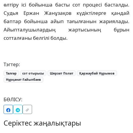
өлтіру ісі бойынша басты сот процесі басталды.
Судья Ержан Жанұзақов күдіктілерге қандай
баптар бойынша айып тағылғанын жариялады.
Айыпталушылардың жартысының бұрын
сотталғаны белгілі болды.
Тэгтер:
Талғар
сот отырысы
Шерзат Полат
Қаржаубай Нұрымов
Нұрқанат Ғайыпбаев
БӨЛІСУ:
Серіктес жаңалықтары