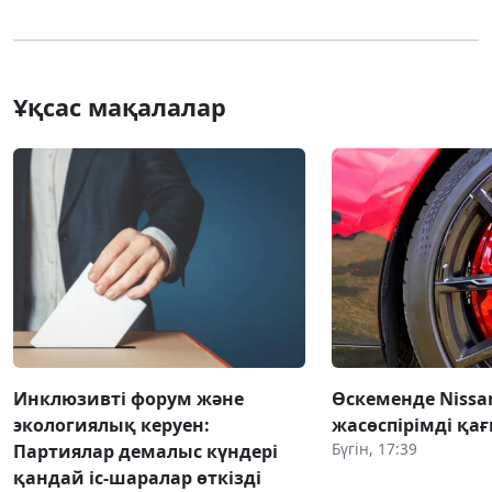
Ұқсас мақалалар
Инклюзивті форум және
Өскеменде Nissan
экологиялық керуен:
жасөспірімді қағ
Бүгін, 17:39
Партиялар демалыс күндері
қандай іс-шаралар өткізді