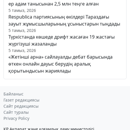
ер адам танысынан 2,5 млн теңге алған
5 тамыз, 2026
Respublica партиясының өкілдері Тараздағы
зауыт жұмысшыларының ұсыныстарын тыңдады
5 тамыз, 2026
Түркістанда көшеде дрифт жасаған 19 жастағы
жүргізуші жазаланды
5 тамыз, 2026
«Жетінші арна» сайлауалды дебат барысында
өткен онлайн дауыс берудің аралық
қорытындысын жариялады
Байланыс
Газет редакциясы
Сайт редакциясы
Сайт туралы
Privacy Policy
ҚР Ақпарат және қоғамдық даму министрлігі,