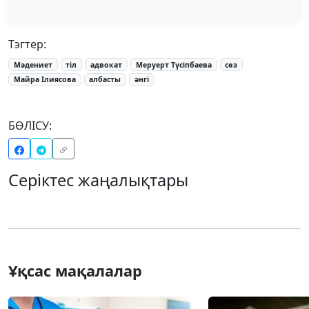
Тэгтер:
Мәдениет
тіл
адвокат
Меруерт Түсіпбаева
сөз
Майра Ілиясова
албасты
әнгі
БӨЛІСУ:
Серіктес жаңалықтары
Ұқсас мақалалар