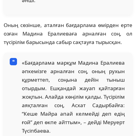
әнші.
Оның сөзінше, аталған бағдарлама өмірден ерте
озған Мадина Ералиеваға арналған соң, ол
түсірілім барысында сабыр сақтауға тырысқан.
«Бағдарлама марқұм Мадина Ералиева
әпкемізге арналған соң, оның рухын
құрметтеп, соңына дейін тыныш
отырдым. Ешқандай жауап қайтарған
жоқпын. Алайда көңілім қалды. Түсірілім
аяқталған соң, Асхат Садырбайға:
“Кеше Майра апай келмейді деп едің
ғой” деп өкпе айттым», – дейді Меруерт
Түсіпбаева.