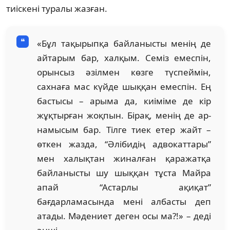
тиіскені туралы жазған.
«Бұл тақырыпқа байланысты менің де
айтарым бар, халқым. Семіз емеспін,
орынсыз әзілмен көзге түспеймін,
сахнаға мас күйде шыққан емеспін. Ең
бастысы – арыма да, киіміме де кір
жұқтырған жоқпын. Бірақ, менің де ар-
намысым бар. Тілге тиек етер жайт –
өткен жазда, “Әлібидің адвокаттары”
мен халықтан жиналған қаражатқа
байланысты шу шыққан тұста Майра
апай “Астарлы ақиқат”
бағдарламасында мені албасты деп
атады. Мәдениет деген осы ма?!» – деді