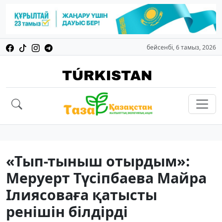
бейсенбі, 6 тамыз, 2026
«Тып-тыныш отырдым»:
Меруерт Түсіпбаева Майра
Ілиясоваға қатысты
ренішін білдірді