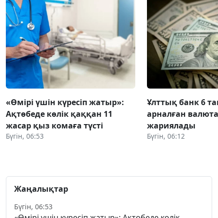
«Өмірі үшін күресіп жатыр»:
Ұлттық банк 6 т
Ақтөбеде көлік қаққан 11
арналған валют
жасар қыз комаға түсті
жариялады
Бүгін, 06:53
Бүгін, 06:12
Жаңалықтар
Бүгін, 06:53
«Өмірі үшін күресіп жатыр»: Ақтөбеде көлік