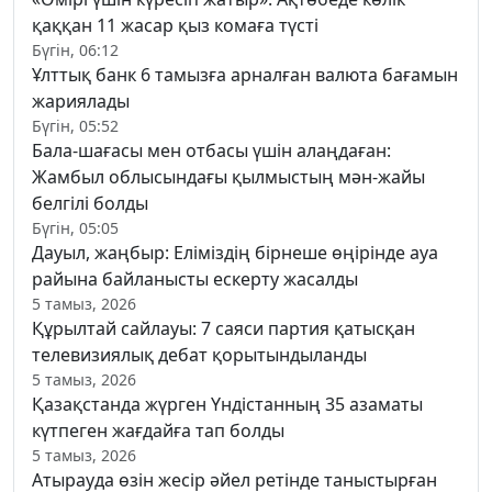
қаққан 11 жасар қыз комаға түсті
Бүгін, 06:12
Ұлттық банк 6 тамызға арналған валюта бағамын
жариялады
Бүгін, 05:52
Бала-шағасы мен отбасы үшін алаңдаған:
Жамбыл облысындағы қылмыстың мән-жайы
белгілі болды
Бүгін, 05:05
Дауыл, жаңбыр: Еліміздің бірнеше өңірінде ауа
райына байланысты ескерту жасалды
5 тамыз, 2026
Құрылтай сайлауы: 7 саяси партия қатысқан
телевизиялық дебат қорытындыланды
5 тамыз, 2026
Қазақстанда жүрген Үндістанның 35 азаматы
күтпеген жағдайға тап болды
5 тамыз, 2026
Атырауда өзін жесір әйел ретінде таныстырған