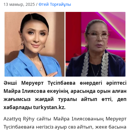
13 мамыр, 2025
/
Өтей Торғайұлы
Әнші Меруерт Түсіпбаева өнердегі әріптесі
Майра Ілиясова екеуінің арасында орын алған
жағымсыз жағдай туралы айтып өтті, деп
хабарлады turkystan.kz.
Azattyq Rýhy сайты Майра Ілиясованың Меруерт
Түсіпбаеваға негізсіз ауыр сөз айтып, жеке басына