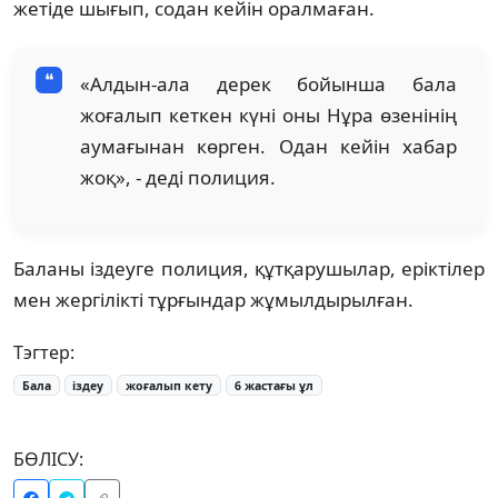
жетіде шығып, содан кейін оралмаған.
«Алдын-ала дерек бойынша бала
жоғалып кеткен күні оны Нұра өзенінің
аумағынан көрген. Одан кейін хабар
жоқ», - деді полиция.
Баланы іздеуге полиция, құтқарушылар, еріктілер
мен жергілікті тұрғындар жұмылдырылған.
Тэгтер:
Бала
іздеу
жоғалып кету
6 жастағы ұл
БӨЛІСУ: