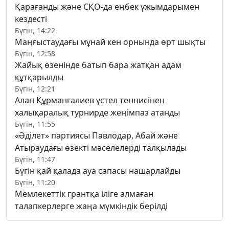
Қарағанды және СҚО-да еңбек ұжымдарымен
кездесті
Бүгін, 14:22
Маңғыстаудағы мұнай кен орнында өрт шықты
Бүгін, 12:58
Жайық өзенінде батып бара жатқан адам
құтқарылды
Бүгін, 12:21
Алан Құрманғалиев үстел теннисінен
халықаралық турнирде жеңімпаз атанды
Бүгін, 11:55
«Әділет» партиясы Павлодар, Абай және
Атыраудағы өзекті мәселелерді талқылады
Бүгін, 11:47
Бүгін қай қалада ауа сапасы нашарлайды
Бүгін, 11:20
Мемлекеттік грантқа іліге алмаған
талапкерлерге жаңа мүмкіндік берілді