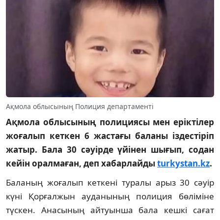
Ақмола облысының Полиция департаменті
Ақмола облысының полициясы мен еріктілер
жоғалып кеткен 6 жастағы баланы іздестіріп
жатыр. Бала 30 сәуірде үйінен шығып, содан
кейін оралмаған, деп хабарлайды
turkystan.kz
.
Баланың жоғалып кеткені туралы арыз 30 сәуір
күні Қорғалжын ауданының полиция бөліміне
түскен. Анасының айтуынша бала кешкі сағат