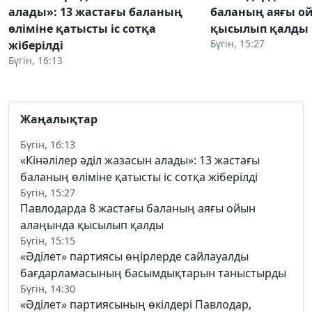
алады»: 13 жастағы баланың
баланың аяғы о
өліміне қатысты іс сотқа
қысылып қалды
Бүгін, 15:27
жіберілді
Бүгін, 16:13
Жаңалықтар
Бүгін, 16:13
«Кінәлілер әділ жазасын алады»: 13 жастағы
баланың өліміне қатысты іс сотқа жіберілді
Бүгін, 15:27
Павлодарда 8 жастағы баланың аяғы ойын
алаңында қысылып қалды
Бүгін, 15:15
«Әділет» партиясы өңірлерде сайлауалды
бағдарламасының басымдықтарын таныстырды
Бүгін, 14:30
«Әділет» партиясының өкілдері Павлодар,