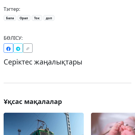
Тэгтер:
Бала
Орал
Ток
доп
БӨЛІСУ:
Серіктес жаңалықтары
Ұқсас мақалалар