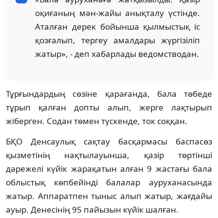
оқиғаның мән-жайы анықталу үстінде.
Аталған дерек бойынша қылмыстық іс
қозғалып, тергеу амалдары жүргізіліп
жатыр», - деп хабарлады ведомстводан.
Тұрғындардың сөзіне қарағанда, бала төбеде
тұрып қалған допты алып, жерге лақтырып
жіберген. Содан төмен түскенде, ток соққан.
БҚО Денсаулық сақтау басқармасы баспасөз
қызметінің нақтылауынша, қазір төртінші
дәрежелі күйік жарақатын алған 9 жастағы бала
облыстық көпбейінді балалар ауруханасында
жатыр. Аппаратпен тыныс алып жатыр, жағдайы
ауыр. Денесінің 95 пайызын күйік шалған.