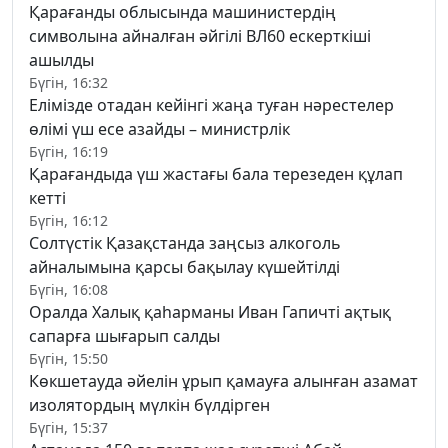
Қарағанды облысында машинистердің
символына айналған әйгілі ВЛ60 ескерткіші
ашылды
Бүгін, 16:32
Елімізде отадан кейінгі жаңа туған нәрестелер
өлімі үш есе азайды – министрлік
Бүгін, 16:19
Қарағандыда үш жастағы бала терезеден құлап
кетті
Бүгін, 16:12
Солтүстік Қазақстанда заңсыз алкоголь
айналымына қарсы бақылау күшейтілді
Бүгін, 16:08
Оралда Халық қаһарманы Иван Гапичті ақтық
сапарға шығарып салды
Бүгін, 15:50
Көкшетауда әйелін ұрып қамауға алынған азамат
изолятордың мүлкін бүлдірген
Бүгін, 15:37