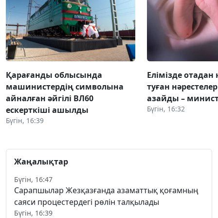
Қарағанды облысында
Елімізде отадан 
машинистердің символына
туған нәрестелер
айналған әйгілі ВЛ60
азайды – минист
Бүгін, 16:32
ескерткіші ашылды
Бүгін, 16:39
Жаңалықтар
Бүгін, 16:47
Сарапшылар Жезқазғанда азаматтық қоғамның
саяси процестердегі рөлін талқылады
Бүгін, 16:39