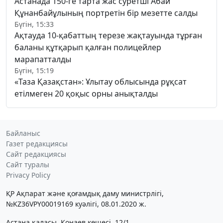
Астанада 150-ге тарта жас суретші Абай
Құнанбайұлының портретін бір мезетте салды
Бүгін, 15:33
Ақтауда 10-қабаттың терезе жақтауында тұрған
баланы құтқарып қалған полицейлер
марапатталды
Бүгін, 15:19
«Таза Қазақстан»: Ұлытау облысында рұқсат
етілмеген 20 қоқыс орны анықталды
Байланыс
Газет редакциясы
Сайт редакциясы
Сайт туралы
Privacy Policy
ҚР Ақпарат және қоғамдық даму министрлігі,
№KZ36VPY00019169 куәлігі, 08.01.2020 ж.
Астана қаласы, Қонаев көшесі, 12/1