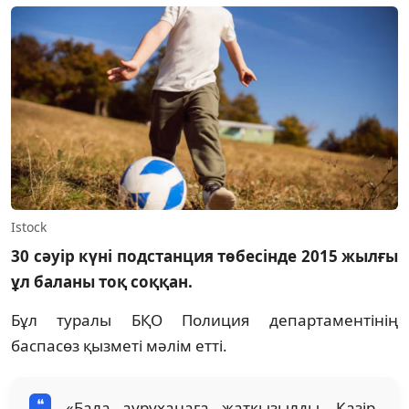
Istock
30 сәуір күні подстанция төбесінде 2015 жылғы
ұл баланы тоқ соққан.
Бұл туралы БҚО Полиция департаментінің
баспасөз қызметі мәлім етті.
«Бала ауруханаға жатқызылды. Қазір