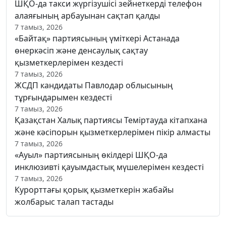
ШҚО-да такси жүргізушісі зейнеткерді телефон
алаяғының арбауынан сақтап қалды
7 тамыз, 2026
«Байтақ» партиясының үміткері Астанада
өнеркәсіп және денсаулық сақтау
қызметкерлерімен кездесті
7 тамыз, 2026
ЖСДП кандидаты Павлодар облысының
тұрғындарымен кездесті
7 тамыз, 2026
Қазақстан Халық партиясы Теміртауда кітапхана
және кәсіпорын қызметкерлерімен пікір алмасты
7 тамыз, 2026
«Ауыл» партиясының өкілдері ШҚО-да
инклюзивті қауымдастық мүшелерімен кездесті
7 тамыз, 2026
Курорттағы қорық қызметкерін жабайы
жолбарыс талап тастады