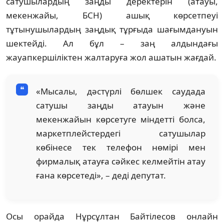
сатушылардың заңды деректерін (атауы,
мекенжайы, БСН) ашық көрсетпеуі
тұтынушылардың заңдық тұрғыда шағымдануын
шектейді. Ал бұл – заң алдындағы
жауапкершіліктен жалтаруға жол ашатын жағдай.
«Мысалы, дәстүрлі бөлшек саудада
сатушы заңды атауын және
мекенжайын көрсетуге міндетті болса,
маркетплейстердегі сатушылар
көбінесе тек телефон нөмірі мен
фирмалық атауға сәйкес келмейтін атау
ғана көрсетеді», – деді депутат.
Осы орайда Нұрсұлтан Байтілесов онлайн