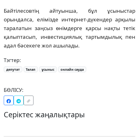
Байтілесовтің айтуынша, бұл ұсыныстар
орындалса, елімізде интернет-дүкендер арқылы
таралатын заңсыз өнімдерге қарсы нақты тетік
қалыптасып, инвестициялық тартымдылық пен
адал бәсекеге жол ашылады.
Тэгтер:
депутат
Талап
ұсыныс
онлайн сауда
БӨЛІСУ:
Серіктес жаңалықтары