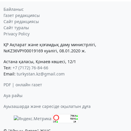
Байланыс
Газет редакциясы
Сайт редакциясы
Сайт туралы
Privacy Policy
ҚР Ақпарат және қоғамдық даму министрлігі,
№KZ36VPY00019169 куәлігі, 08.01.2020 ж.
Астана қаласы, Қонаев көшесі, 12/1
Тел:
+7 (7172) 76-84-66
Email:
turkystan.kz@gmail.com
PDF | онлайн газет
Ауа райы
Ауызашарда және сәресіде оқылатын дұға
© "Айқын-Литер" ЖШС