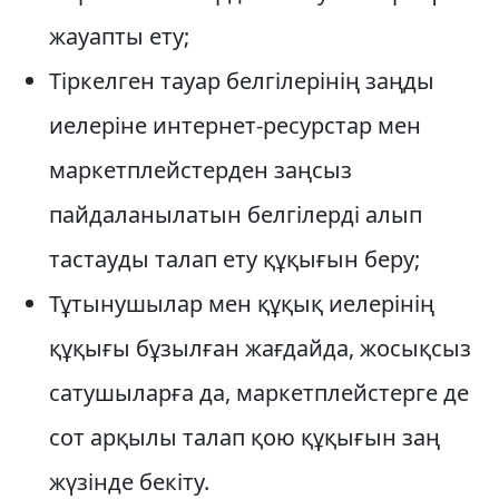
жауапты ету;
Тіркелген тауар белгілерінің заңды
иелеріне интернет-ресурстар мен
маркетплейстерден заңсыз
пайдаланылатын белгілерді алып
тастауды талап ету құқығын беру;
Тұтынушылар мен құқық иелерінің
құқығы бұзылған жағдайда, жосықсыз
сатушыларға да, маркетплейстерге де
сот арқылы талап қою құқығын заң
жүзінде бекіту.