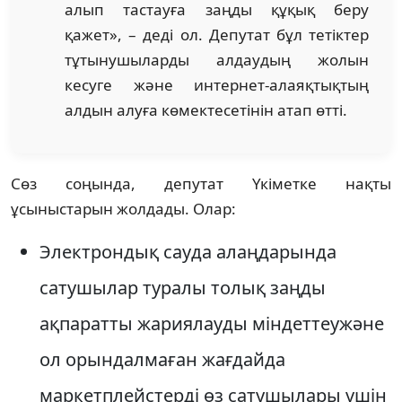
алып тастауға заңды құқық беру
қажет», – деді ол. Депутат бұл тетіктер
тұтынушыларды алдаудың жолын
кесуге және интернет-алаяқтықтың
алдын алуға көмектесетінін атап өтті.
Сөз соңында, депутат Үкіметке нақты
ұсыныстарын жолдады. Олар:
Электрондық сауда алаңдарында
сатушылар туралы толық заңды
ақпаратты жариялауды міндеттеужәне
ол орындалмаған жағдайда
маркетплейстерді өз сатушылары үшін