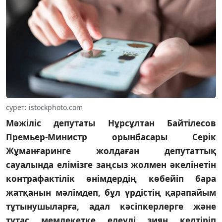
сурет: istockphoto.com
Мәжіліс депутаты Нұрсұлтан Байтілесов
Премьер-Министр орынбасары Серік
Жұманғаринге жолдаған депутаттық
сауалында елімізге заңсыз жолмен әкелінетін
контрафактілік өнімдердің көбейіп бара
жатқанын мәлімдеп, бұл үрдістің қарапайым
тұтынушыларға, адал кәсіпкерлерге және
тұтас мемлекетке елеулі зиян келтіріп