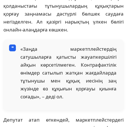
қолданыстағы тұтынушылардың құқықтарын
қорғау заңнамасы дәстүрлі бөлшек саудаға
негізделген. Ал қазіргі нарықтың үлкен бөлігі
онлайн-алаңдарға көшкен.
«Заңда маркетплейстердің
сатушыларға қатысты жауапкершілігі
айқын көрсетілмеген. Контрафактілік
өнімдер сатылып жатқан жағдайларда
тұтынушы мен құқық иесінің заң
жүзінде өз құқығын қорғауы қиынға
соғады», – деді ол.
Депутат атап өткендей, маркетплейстердегі