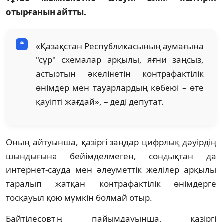
отырғанын айтты.
«Қазақстан Республикасының аумағына
"сұр" схемалар арқылы, яғни заңсыз,
астыртын әкелінетін контрафактілік
өнімдер мен тауарлардың көбеюі – өте
қауіпті жағдай», – деді депутат.
Оның айтуынша, қазіргі заңдар цифрлық дәуірдің
шындығына бейімделмеген, сондықтан да
интернет-сауда мен әлеуметтік желілер арқылы
таралып жатқан контрафактілік өнімдерге
тосқауыл қою мүмкін болмай отыр.
Байтілесовтің пайымдауынша, қазіргі