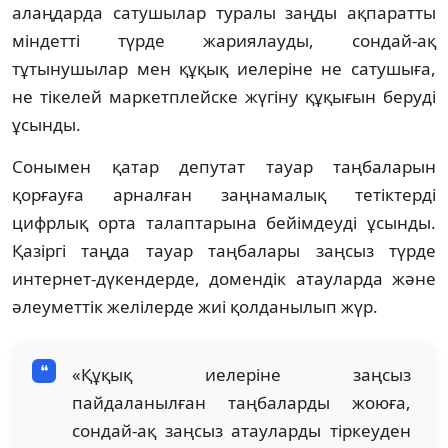
алаңдарда сатушылар туралы заңды ақпаратты
міндетті түрде жариялауды, сондай-ақ
тұтынушылар мен құқық иелеріне не сатушыға,
не тікелей маркетплейске жүгіну құқығын беруді
ұсынды.
Сонымен қатар депутат тауар таңбаларын
қорғауға арналған заңнамалық тетіктерді
цифрлық орта талаптарына бейімдеуді ұсынды.
Қазіргі таңда тауар таңбалары заңсыз түрде
интернет-дүкендерде, домендік атауларда және
әлеуметтік желілерде жиі қолданылып жүр.
«Құқық иелеріне заңсыз
пайдаланылған таңбаларды жоюға,
сондай-ақ заңсыз атауларды тіркеуден