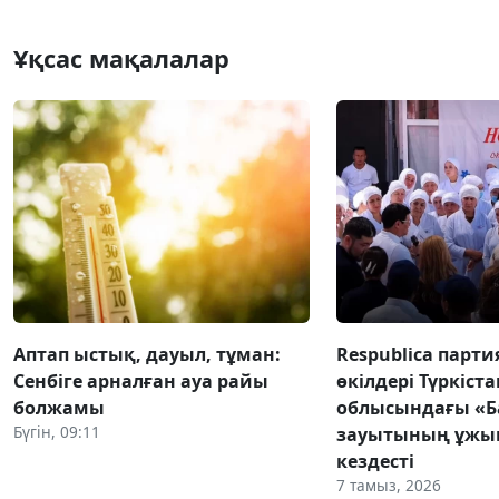
Ұқсас мақалалар
Аптап ыстық, дауыл, тұман:
Respublica парт
Сенбіге арналған ауа райы
өкілдері Түркіста
болжамы
облысындағы «Б
Бүгін, 09:11
зауытының ұж
кездесті
7 тамыз, 2026