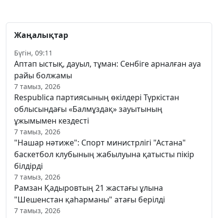
Жаңалықтар
Бүгін, 09:11
Аптап ыстық, дауыл, тұман: Сенбіге арналған ауа
райы болжамы
7 тамыз, 2026
Respublica партиясының өкілдері Түркістан
облысындағы «Балмұздақ» зауытының
ұжымымен кездесті
7 тамыз, 2026
"Нашар нәтиже": Спорт министрлігі "Астана"
баскетбол клубының жабылуына қатысты пікір
білдірді
7 тамыз, 2026
Рамзан Қадыровтың 21 жастағы ұлына
"Шешенстан қаһарманы" атағы берілді
7 тамыз, 2026