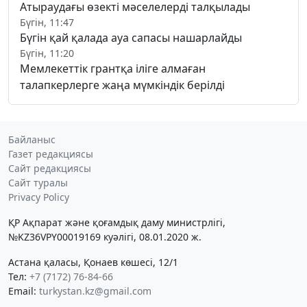
Атыраудағы өзекті мәселелерді талқылады
Бүгін, 11:47
Бүгін қай қалада ауа сапасы нашарлайды
Бүгін, 11:20
Мемлекеттік грантқа іліге алмаған
талапкерлерге жаңа мүмкіндік берілді
Байланыс
Газет редакциясы
Сайт редакциясы
Сайт туралы
Privacy Policy
ҚР Ақпарат және қоғамдық даму министрлігі,
№KZ36VPY00019169 куәлігі, 08.01.2020 ж.
Астана қаласы, Қонаев көшесі, 12/1
Тел:
+7 (7172) 76-84-66
Email:
turkystan.kz@gmail.com