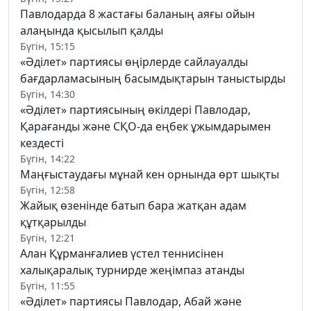
Павлодарда 8 жастағы баланың аяғы ойын
алаңында қысылып қалды
Бүгін, 15:15
«Әділет» партиясы өңірлерде сайлауалды
бағдарламасының басымдықтарын таныстырды
Бүгін, 14:30
«Әділет» партиясының өкілдері Павлодар,
Қарағанды және СҚО-да еңбек ұжымдарымен
кездесті
Бүгін, 14:22
Маңғыстаудағы мұнай кен орнында өрт шықты
Бүгін, 12:58
Жайық өзенінде батып бара жатқан адам
құтқарылды
Бүгін, 12:21
Алан Құрманғалиев үстел теннисінен
халықаралық турнирде жеңімпаз атанды
Бүгін, 11:55
«Әділет» партиясы Павлодар, Абай және