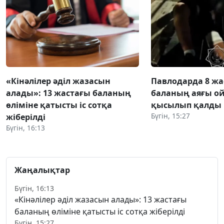
«Кінәлілер әділ жазасын
Павлодарда 8 жа
алады»: 13 жастағы баланың
баланың аяғы о
өліміне қатысты іс сотқа
қысылып қалды
Бүгін, 15:27
жіберілді
Бүгін, 16:13
Жаңалықтар
Бүгін, 16:13
«Кінәлілер әділ жазасын алады»: 13 жастағы
баланың өліміне қатысты іс сотқа жіберілді
Бүгін, 15:27