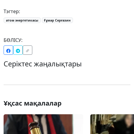
Тэгтер:
атом энергетикасы
Ғұмар Серғазин
БӨЛІСУ:
Серіктес жаңалықтары
Ұқсас мақалалар