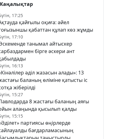
Жаңалықтар
Бүгін, 17:25
Ақтауда қайғылы оқиға: әйел
тоғызыншы қабаттан құлап көз жұмды
Бүгін, 17:10
Өскеменде танымал айтыскер
сарбаздармен бірге әскери ант
қабылдады
Бүгін, 16:13
«Кінәлілер әділ жазасын алады»: 13
жастағы баланың өліміне қатысты іс
сотқа жіберілді
Бүгін, 15:27
Павлодарда 8 жастағы баланың аяғы
ойын алаңында қысылып қалды
Бүгін, 15:15
«Әділет» партиясы өңірлерде
сайлауалды бағдарламасының
басымдықтарын таныстырды