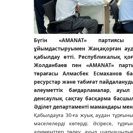
Бүгін «AMANAT» партиясы 
ұйымдастыруымен Жаңақорған ауд
қабылдау өтті. Республикалық қо
Жолданбаев пен «AMANAT» парт
төрағасы Алмасбек Есмаханов б
ресурстар және табиғат пайдалануд
әлеуметтік бағдарламалар, ауы
денсаулық сақтау басқарма басшыл
Әділет департаменті мамандары мен
Қабылдауға 30-ға жуық аудан тұрғыны 
мәселелерді көтерді. Әсіресе, тұр
алименттер төлеу, ауыл шаруашылығы