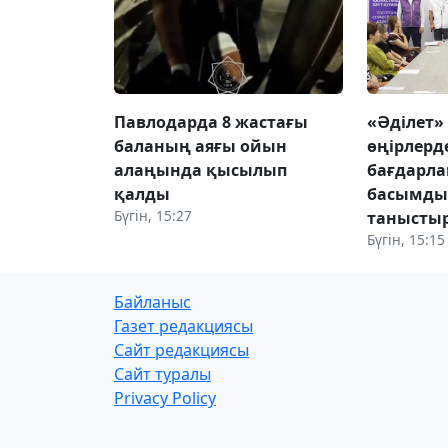
Павлодарда 8 жастағы
«Әділет»
баланың аяғы ойын
өңірлерд
алаңында қысылып
бағдарл
қалды
басымды
Бүгін, 15:27
танысты
Бүгін, 15:15
Байланыс
Газет редакциясы
Сайт редакциясы
Сайт туралы
Privacy Policy