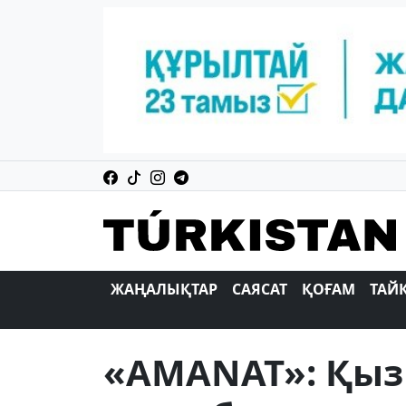
ЖАҢАЛЫҚТАР
САЯСАТ
ҚОҒАМ
ТАЙ
«AMANAT»: Қы