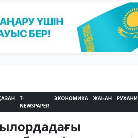
ҚАЗАН
T-
ЭКОНОМИКА
ЖАҺАН
РУХАНИ
NEWSPAPER
зылордадағы