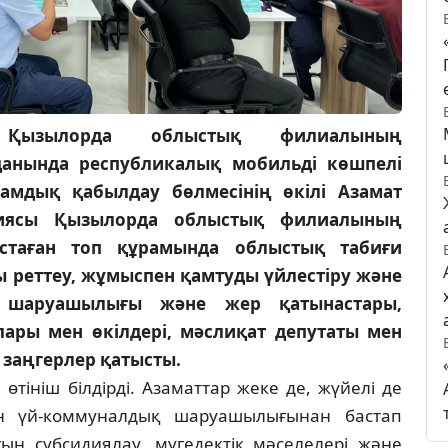
Қызылорда облыстық филиалының
анында республикалық мобильді көшпелі
ғамдық қабылдау бөлмесінің өкілі Азамат
иясы Қызылорда облыстық филиалының
астаған топ құрамында облыстық табиғи
ы реттеу, жұмыспен қамтуды үйлестіру және
л шаруашылығы және жер қатынастары,
ары мен өкілдері, мәслиқат депутаты мен
 заңгерлер қатысты.
өтініш білдірді. Азаматтар жеке де, жүйелі де
ғын үй-коммуналдық шаруашылығынан бастап
н субсидиялау, мүгедектік мәселелері және