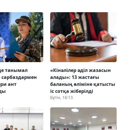
де танымал
«Кінәлілер әділ жазасын
 сарбаздармен
алады»: 13 жастағы
ери ант
баланың өліміне қатысты
ды
іс сотқа жіберілді
Бүгін, 16:13