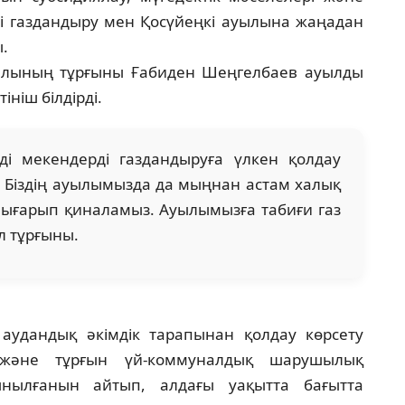
ді газдандыру мен Қосүйеңкі ауылына жаңадан
.
уылының тұрғыны Ғабиден Шеңгелбаев ауылды
ініш білдірді.
ді мекендерді газдандыруға үлкен қолдау
з. Біздің ауылымызда да мыңнан астам халық
шығарып қиналамыз. Ауылымызға табиғи газ
л тұрғыны.
удандық әкімдік тарапынан қолдау көрсету
 және тұрғын үй-коммуналдық шарушылық
ынылғанын айтып, алдағы уақытта бағытта