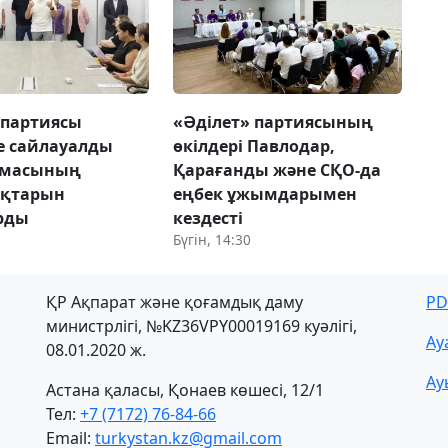
 партиясы
«Әділет» партиясының
е сайлауалды
өкілдері Павлодар,
амасының
Қарағанды және СҚО-да
қтарын
еңбек ұжымдарымен
рды
кездесті
Бүгін, 14:30
ҚР Ақпарат және қоғамдық даму
PD
министрлігі, №KZ36VPY00019169 куәлігі,
Ау
08.01.2020 ж.
Ау
Астана қаласы, Қонаев көшесі, 12/1
Тел:
+7 (7172) 76-84-66
Email:
turkystan.kz@gmail.com