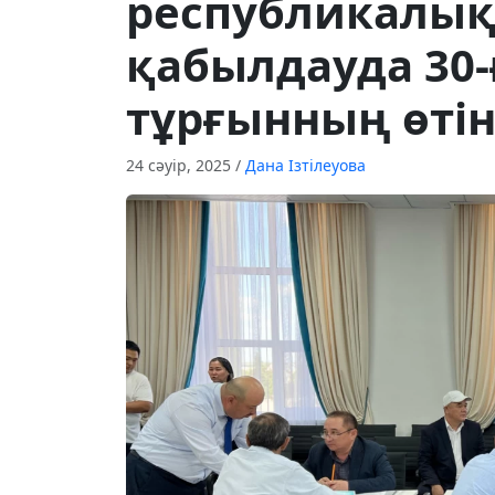
республикалық
қабылдауда 30
тұрғынның өтін
24 сәуір, 2025
/
Дана Ізтілеуова