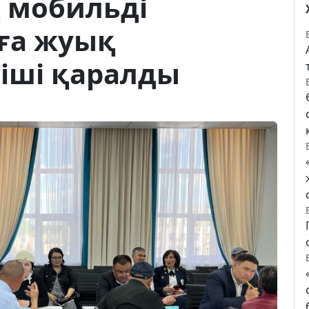
 мобильді
-ға жуық
іші қаралды