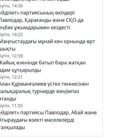
Бүгін, 14:30
«Әділет» партиясының өкілдері
Павлодар, Қарағанды және СҚО-да
еңбек ұжымдарымен кездесті
Бүгін, 14:22
Маңғыстаудағы мұнай кен орнында өрт
шықты
Бүгін, 12:58
Жайық өзенінде батып бара жатқан
адам құтқарылды
Бүгін, 12:21
Алан Құрманғалиев үстел теннисінен
халықаралық турнирде жеңімпаз
атанды
Бүгін, 11:55
«Әділет» партиясы Павлодар, Абай және
Атыраудағы өзекті мәселелерді
талқылады