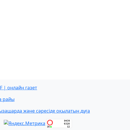
F | онлайн газет
а райы
ызашарда және сәресіде оқылатын дұға