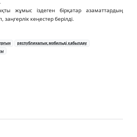
.
қты жұмыс іздеген бірқатар азаматтардың
 заңгерлік кеңестер берілді.
ұрғын
республикалық мобильді қабылдау
лы