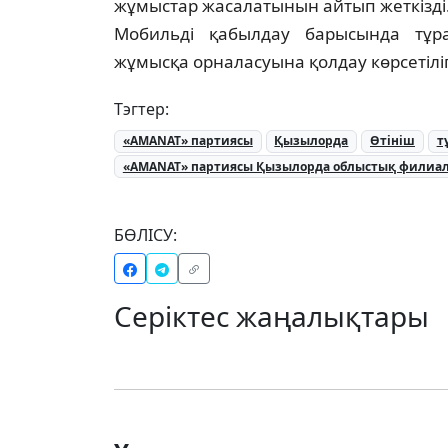
жұмыстар жасалатынын айтып жеткізді
Мобильді қабылдау барысында тұра
жұмысқа орналасуына қолдау көрсетіліп,
Тэгтер:
«AMANAT» партиясы
Қызылорда
Өтініш
т
«AMANAT» партиясы Қызылорда облыстық филиа
БӨЛІСУ:
Серіктес жаңалықтары