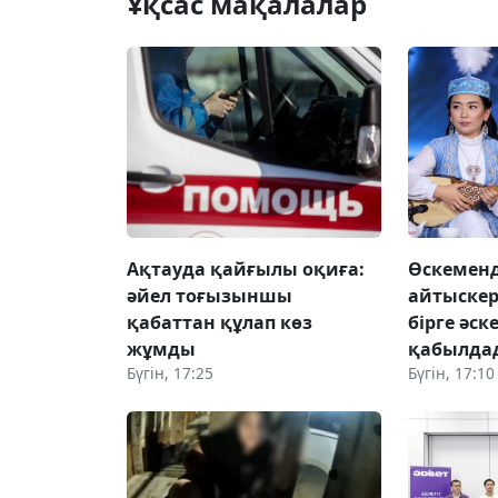
Ұқсас мақалалар
Ақтауда қайғылы оқиға:
Өскемен
әйел тоғызыншы
айтыскер
қабаттан құлап көз
бірге әск
жұмды
қабылда
Бүгін, 17:25
Бүгін, 17:10