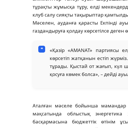
тұрақты жұмысқа тұру, елді мекендер
клуб салу сияқты тақырыптар қамтылды
Мәселен, ауданға қарасты Екпінді а
газдандыруға қолдау көрсетілсе деген өт
«Қазір «AMANAT» партиясы ел
көрсетіп жатқанын естіп жүрмі
тұрады. Қыстай от жағып, күл 
қосуға көмек болса»,
–
дейді ауы
Аталған мәселе бойынша мамандар а
мақсатында облыстық энергетика
басқармасына бюджеттік өтінім ұс