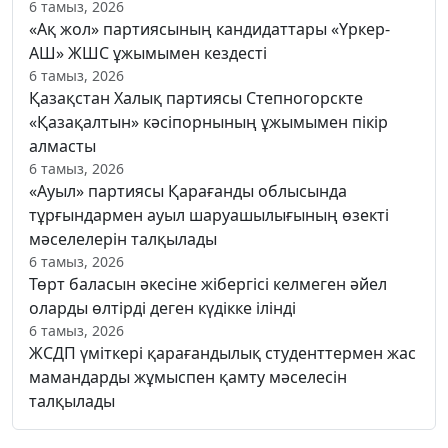
6 тамыз, 2026
«Ақ жол» партиясының кандидаттары «Үркер-
АШ» ЖШС ұжымымен кездесті
6 тамыз, 2026
Қазақстан Халық партиясы Степногорскте
«Қазақалтын» кәсіпорнының ұжымымен пікір
алмасты
6 тамыз, 2026
«Ауыл» партиясы Қарағанды облысында
тұрғындармен ауыл шаруашылығының өзекті
мәселелерін талқылады
6 тамыз, 2026
Төрт баласын әкесіне жібергісі келмеген әйел
оларды өлтірді деген күдікке ілінді
6 тамыз, 2026
ЖСДП үміткері қарағандылық студенттермен жас
мамандарды жұмыспен қамту мәселесін
талқылады