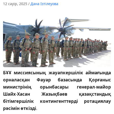
12 сәуір, 2025
/
Дана Ізтілеуова
БҰҰ
миссиясының
жауапкершілік
аймағында
орналасқан
Фауар
базасында
Қорғаныс
министрінің
орынбасары
генерал
-
майор
Шайх
-
Хасан
Жазықбаев
қазақстандық
бітімгершілік
контингенттерді
ротациялау
рәсімін
өткізді
.