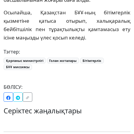
Осылайша, Қазақстан БҰҰ-ның бітімгерлік
қызметіне қатыса отырып, халықаралық
бейбітшілік пен тұрақтылықты қамтамасыз ету
ісіне маңызды үлес қосып келеді.
Тэгтер:
Қорғаныс министрлігі
Голан жоталары
Бітімгерлік
БҰҰ миссиясы
БӨЛІСУ:
Серіктес жаңалықтары