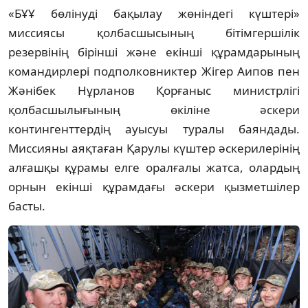
«БҰҰ бөлінуді бақылау жөніндегі күштері»
миссиясы қолбасшысының бітімгершілік
резервінің бірінші және екінші құрамдарының
командирлері подполковниктер Жігер Аипов пен
Жәнібек Нұрланов Қорғаныс министрлігі
қолбасшылығының өкіліне әскери
контингенттердің ауысуы туралы баяндады.
Миссияны аяқтаған Қарулы күштер әскерилерінің
алғашқы құрамы елге оралғалы жатса, олардың
орнын екінші құрамдағы әскери қызметшілер
басты.