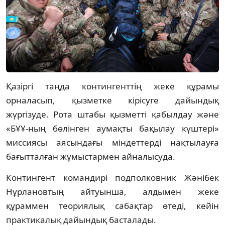
Қазіргі таңда контингенттің жеке құрамы
орналасып, қызметке кірісуге дайындық
жүргізуде. Рота штабы қызметті қабылдау және
«БҰҰ-ның бөлінген аумақты бақылау күштері»
миссиясы аясындағы міндеттерді нақтылауға
бағытталған жұмыстармен айналысуда.
Контингент командирі подполковник Жәнібек
Нұрлановтың айтуынша, алдымен жеке
құраммен теориялық сабақтар өтеді, кейін
практикалық дайындық басталады.