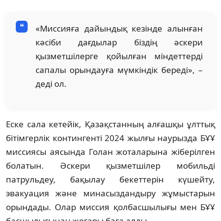
«Миссияға дайындық кезінде алынған
кәсіби дағдылар біздің әскери
қызметшілерге қойылған міндеттерді
сапалы орындауға мүмкіндік береді», –
деді ол.
Еске сала кетейік, Қазақстанның алғашқы ұлттық
бітімгерлік контингенті 2024 жылғы наурызда БҰҰ
миссиясы аясында Голан жоталарына жіберілген
болатын. Әскери қызметшілер мобильді
патрульдеу, бақылау бекеттерін күшейту,
эвакуация және минасыздандыру жұмыстарын
орындады. Олар миссия қолбасшылығы мен БҰҰ
басшылығынан жоғары баға алды.