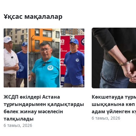
Ұқсас мақалалар
ЖСДП өкілдері Астана
Көкшетауда түр
тұрғындарымен қалдықтарды
шыққанына көп 
бөлек жинау мәселесін
адам үйленген к
6 тамыз, 2026
талқылады
6 тамыз, 2026