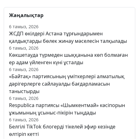
Жаңалықтар
6 тамыз, 2026
ЖСДП өкілдері Астана тұрғындарымен
қалдықтарды бөлек жинау мәселесін талқылады
6 тамыз, 2026
Көкшетауда түрмеден шыққанына көп болмаған
ер адам үйленген күні ұсталды
6 тамыз, 2026
«Байтақ» партиясының үміткерлері алматылық
дәрігерлерге сайлауалды бағдарламасын
таныстырды
6 тамыз, 2026
Respublica партиясы «Шымкентмай» кәсіпорын
ұжымының ұсыныс-пікірін тыңдады
6 тамыз, 2026
Белгілі TikTok блогерді тікелей эфир кезінде
өлтіріп кетті