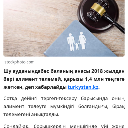
istockphoto.com
Шу ауданындабес баланың анасы 2018 жылдан
бері алимент төлемей, қарызы 1,4 млн теңгеге
жеткен, деп хабарлайды
turkystan.kz
.
Сотқа дейінгі тергеп-тексеру барысында оның
алимент төлеуге мүмкіндігі болғандығы, бірақ
төлемегені анықталды.
Сондай-ақ, борышкердің меншігінде үйі және