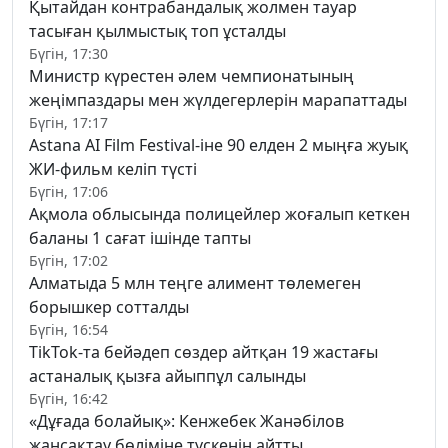
Қытайдан контрабандалық жолмен тауар
тасыған қылмыстық топ ұсталды
Бүгін, 17:30
Министр күрестен әлем чемпионатының
жеңімпаздары мен жүлдегерлерін марапаттады
Бүгін, 17:17
Astana AI Film Festival-іне 90 елден 2 мыңға жуық
ЖИ-фильм келіп түсті
Бүгін, 17:06
Ақмола облысында полицейлер жоғалып кеткен
баланы 1 сағат ішінде тапты
Бүгін, 17:02
Алматыда 5 млн теңге алимент төлемеген
борышкер сотталды
Бүгін, 16:54
TikTok-та бейәдеп сөздер айтқан 19 жастағы
астаналық қызға айыппұл салынды
Бүгін, 16:42
«Дұғада болайық»: Кенжебек Жанәбілов
жансақтау бөліміне түскенін айтты