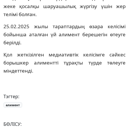
жеке қосалқы шаруашылық жүргізу үшін жер
телімі болған.
25.02.2025 жылы тараптардың өзара келісімі
бойынша аталған үй алимент берешегін өтеуге
берілді.
Қол жеткізілген медиативтік келісімге сәйкес
борышкер алиментті тұрақты түрде төлеуге
міндеттенді.
Тэгтер:
алимент
БӨЛІСУ: