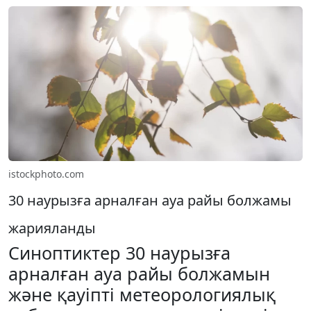
istockphoto.com
30 наурызға арналған ауа райы болжамы
жарияланды
Синоптиктер 30 наурызға
арналған ауа райы болжамын
және қауіпті метеорологиялық