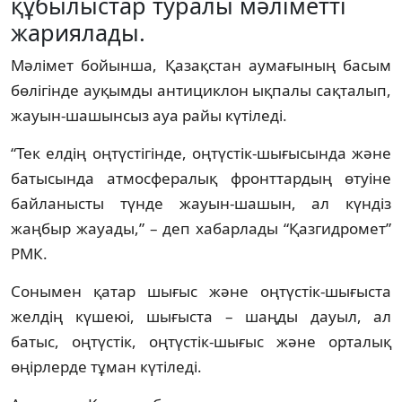
құбылыстар туралы мәліметті
жариялады.
Мәлімет бойынша, Қазақстан аумағының басым
бөлігінде ауқымды антициклон ықпалы сақталып,
жауын-шашынсыз ауа райы күтіледі.
“Тек елдің оңтүстігінде, оңтүстік-шығысында және
батысында атмосфералық фронттардың өтуіне
байланысты түнде жауын-шашын, ал күндіз
жаңбыр жауады,” – деп хабарлады “Қазгидромет”
РМК.
Сонымен қатар шығыс және оңтүстік-шығыста
желдің күшеюі, шығыста – шаңды дауыл, ал
батыс, оңтүстік, оңтүстік-шығыс және орталық
өңірлерде тұман күтіледі.