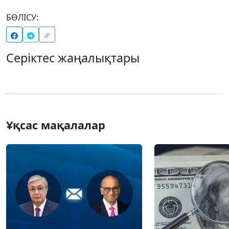
БӨЛІСУ:
Серіктес жаңалықтары
Ұқсас мақалалар