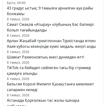
Бүгін, 09:00
43 градус ыстық: 9 тамызға арналған ауа райы
болжамы
8 тамыз, 2026
Самат Смақов «Атырау» клубының бас бапкері
болып тағайындалды
8 тамыз, 2026
Арлан Жаңабай триатлоннан Түркістанда өткен
Азия кубогы кезеңінде күміс медаль жеңіп алды
8 тамыз, 2026
Шавкат Рахмоновтың әкесі дүниеден өтті
8 тамыз, 2026
TikTok-та бейәдеп сөйлеген тағы бір стример
қамауға алынды
8 тамыз, 2026
Бельгия Королі Филипп Қазақстанға мемлекет
сапармен келеді
8 тамыз, 2026
Астанада Қорғалжын тас жолы ішінара
жабылады