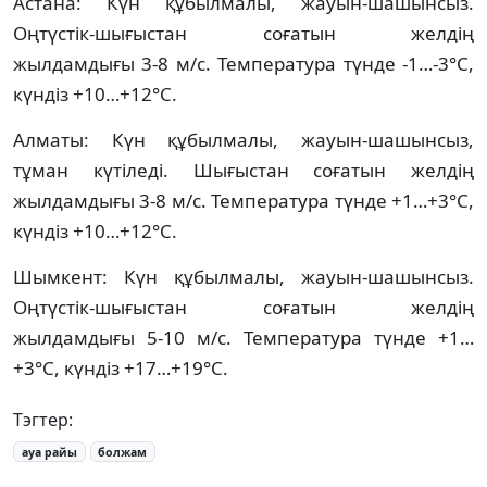
Астана: Күн құбылмалы, жауын-шашынсыз.
Оңтүстік-шығыстан соғатын желдің
жылдамдығы 3-8 м/с. Температура түнде -1…-3°C,
күндіз +10…+12°C.
Алматы: Күн құбылмалы, жауын-шашынсыз,
тұман күтіледі. Шығыстан соғатын желдің
жылдамдығы 3-8 м/с. Температура түнде +1…+3°C,
күндіз +10…+12°C.
Шымкент: Күн құбылмалы, жауын-шашынсыз.
Оңтүстік-шығыстан соғатын желдің
жылдамдығы 5-10 м/с. Температура түнде +1…
+3°C, күндіз +17…+19°C.
Тэгтер:
ауа райы
болжам