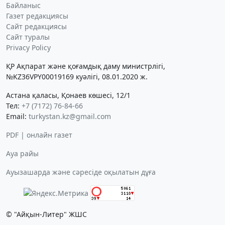
Байланыс
Газет редакциясы
Сайт редакциясы
Сайт туралы
Privacy Policy
ҚР Ақпарат және қоғамдық даму министрлігі,
№KZ36VPY00019169 куәлігі, 08.01.2020 ж.
Астана қаласы, Қонаев көшесі, 12/1
Тел:
+7 (7172) 76-84-66
Email:
turkystan.kz@gmail.com
PDF | онлайн газет
Ауа райы
Ауызашарда және сәресіде оқылатын дұға
© "Айқын-Литер" ЖШС