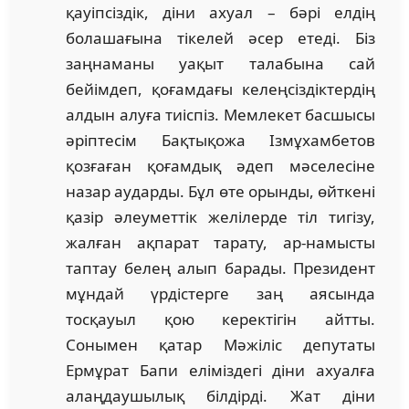
қауіпсіздік, діни ахуал – бәрі елдің
болашағына тікелей әсер етеді. Біз
заңнаманы уақыт талабына сай
бейімдеп, қоғамдағы келеңсіздіктердің
алдын алуға тиіспіз. Мемлекет басшысы
әріптесім Бақтықожа Ізмұхамбетов
қозғаған қоғамдық әдеп мәселесіне
назар аударды. Бұл өте орынды, өйткені
қазір әлеуметтік желілерде тіл тигізу,
жалған ақпарат тарату, ар-намысты
таптау белең алып барады. Президент
мұндай үрдістерге заң аясында
тосқауыл қою керектігін айтты.
Сонымен қатар Мәжіліс депутаты
Ермұрат Бапи еліміздегі діни ахуалға
алаңдаушылық білдірді. Жат діни