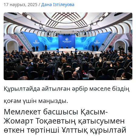
17 наурыз, 2025
/
Дана Ізтілеуова
Құрылтайда айтылған әрбір мәселе біздің
қоғам үшін маңызды.
Мемлекет басшысы Қасым-
Жомарт Тоқаевтың қатысуымен
өткен төртінші Ұлттық құрылтай