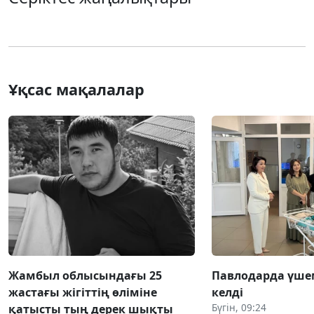
Ұқсас мақалалар
Жамбыл облысындағы 25
Павлодарда үше
жастағы жігіттің өліміне
келді
Бүгін, 09:24
қатысты тың дерек шықты