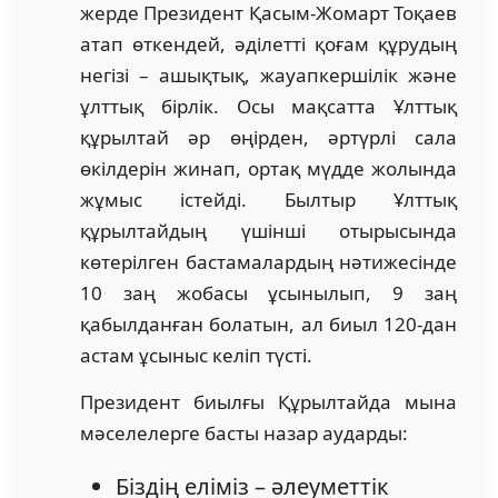
жерде Президент Қасым-Жомарт Тоқаев
атап өткендей, әділетті қоғам құрудың
негізі – ашықтық, жауапкершілік және
ұлттық бірлік. Осы мақсатта Ұлттық
құрылтай әр өңірден, әртүрлі сала
өкілдерін жинап, ортақ мүдде жолында
жұмыс істейді. Былтыр Ұлттық
құрылтайдың үшінші отырысында
көтерілген бастамалардың нәтижесінде
10 заң жобасы ұсынылып, 9 заң
қабылданған болатын, ал биыл 120-дан
астам ұсыныс келіп түсті.
Президент биылғы Құрылтайда мына
мәселелерге басты назар аударды:
Біздің еліміз – әлеуметтік