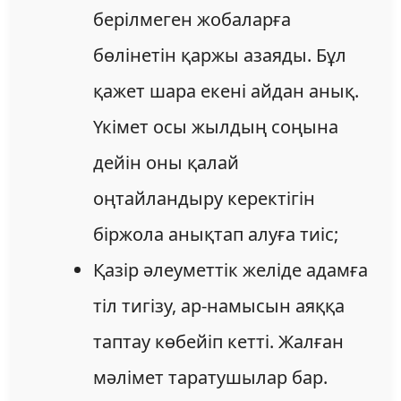
берілмеген жобаларға
бөлінетін қаржы азаяды. Бұл
қажет шара екені айдан анық.
Үкімет осы жылдың соңына
дейін оны қалай
оңтайландыру керектігін
біржола анықтап алуға тиіс;
Қазір әлеуметтік желіде адамға
тіл тигізу, ар-намысын аяққа
таптау көбейіп кетті. Жалған
мәлімет таратушылар бар.