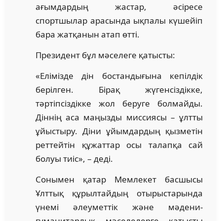
ағымдардың жастар, әсіресе
спортшылар арасында ықпалы күшейіп
бара жатқанын атап өтті.
Президент бұл мәселеге қатысты:
«Елімізде дін бостандығына кепілдік
берілген. Бірақ жүгенсіздікке,
тәртіпсіздікке жол беруге болмайды.
Діннің аса маңызды миссиясы – ұлтты
ұйыстыру. Діни ұйымдардың қызметін
реттейтін құжаттар осы талапқа сай
болуы тиіс», – деді.
Сонымен қатар Мемлекет басшысы
Ұлттық құрылтайдың отырыстарында
үнемі әлеуметтік және мәдени-
гуманитарлық мәселелерге қатысты