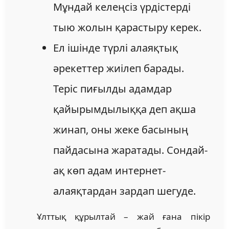
Мұндай келеңсіз үрдістерді
тыю жолын қарастыру керек.
Ел ішінде түрлі алаяқтық
әрекеттер жиілеп барады.
Теріс пиғылды адамдар
қайырымдылыққа деп ақша
жинап, оны жеке басының
пайдасына жаратады. Сондай-
ақ көп адам интернет-
алаяқтардан зардап шегуде.
Ұлттық құрылтай – жай ғана пікір