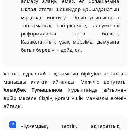
алмасу алаңы емес, ел болашағына
ықпал ететін шешімдер қабылданатын
маңызды институт. Оның ұсыныстары
заңнамалық өзгерістерге, әлеуметтік
реформаларға негіз болып,
Қазақстанның ұзақ мерзімді дамуына
бағыт береді», – дейді ол.
Ұлттық құрылтай – қоғамның бірігуіне арналған
маңызды алаңға айналды. Мәжіліс депутаты
Ұлықбек Тұмашынов
Құрылтайда айтылған
әрбір мәселе біздің қоғам үшін маңызды екенін
айтады.
«Қоғамдық тәртіп, ақпараттық