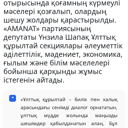
отырысында қоғамның күрмеулі
мәселері қозғалып, олардың
шешу жолдары қарастырылды.
«AMANAT» партиясының
депутаты Үнзила Шапақ Ұлттық
құрылтай секциялары әлеуметтік
әділеттілік, мәдениет, экономика,
ғылым және білім мәселелері
бойынша қарқынды жұмыс
істегенін айтады.
«Ұлттық құрылтай – билік пен халық
арасындағы сенімді диалог орнататын,
ұлттық мүдде жолында маңызды
шешімдер қабылданатын алаң. Бұл