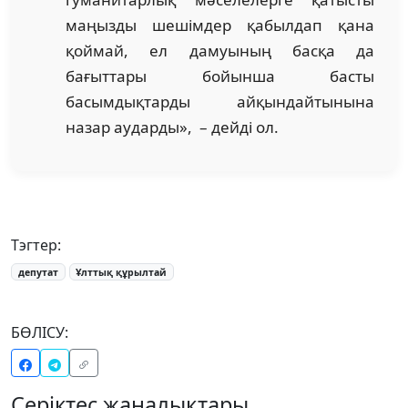
маңызды шешімдер қабылдап қана
қоймай, ел дамуының басқа да
бағыттары бойынша басты
басымдықтарды айқындайтынына
назар аударды», – дейді ол.
Тэгтер:
депутат
Ұлттық құрылтай
БӨЛІСУ:
Серіктес жаңалықтары