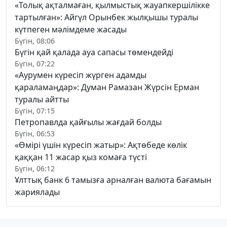
«Толық ақталмаған, қылмыстық жауапкершілікке
тартылған»: Айгүл Орынбек жылқышы туралы
күтпеген мәлімдеме жасады
Бүгін, 08:06
Бүгін қай қалада ауа сапасы төмендейді
Бүгін, 07:22
«Аурумен күресіп жүрген адамды
қараламаңдар»: Думан Рамазан Жүрсін Ерман
туралы айтты
Бүгін, 07:15
Петропавлда қайғылы жағдай болды
Бүгін, 06:53
«Өмірі үшін күресіп жатыр»: Ақтөбеде көлік
қаққан 11 жасар қыз комаға түсті
Бүгін, 06:12
Ұлттық банк 6 тамызға арналған валюта бағамын
жариялады