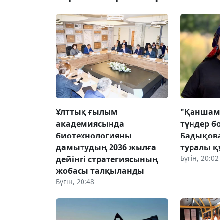
Ұлттық ғылым
"Қаншам
академиясында
түндер б
биотехнологияны
Бадықова
дамытудың 2036 жылға
туралы қ
Бүгін, 20:02
дейінгі стратегиясының
жобасы талқыланды
Бүгін, 20:48