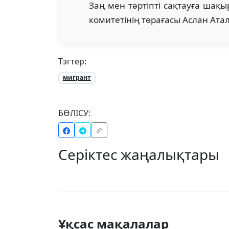
Заң мен тәртіпті сақтауға шақыр
комитетінің төрағасы Аслан Ата
Тэгтер:
мигрант
БӨЛІСУ:
Серіктес жаңалықтары
Ұқсас мақалалар