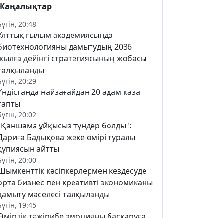
Жаңалықтар
Бүгін, 20:48
Ұлттық ғылым академиясында
биотехнологияны дамытудың 2036
жылға дейінгі стратегиясының жобасы
талқыланды
Бүгін, 20:29
Үндістанда найзағайдан 20 адам қаза
тапты
Бүгін, 20:02
"Қаншама ұйқысыз түндер болды":
Дариға Бадықова жеке өмірі туралы
құпиясын айтты
Бүгін, 20:00
Шымкенттік кәсіпкерлермен кездесуде
орта бизнес пен креативті экономиканы
дамыту мәселесі талқыланды
Бүгін, 19:45
Өмірлік тәжірибе эмоцияны басқаруға