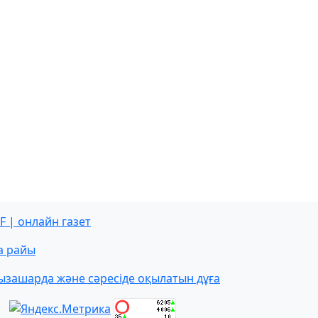
F | онлайн газет
а райы
ызашарда және сәресіде оқылатын дұға