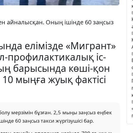
ен айналысқан. Оның ішінде 60 заңсыз
ында елімізде «Мигрант»
л-профилактикалық іс-
ның барысында көші-қон
10 мыңға жуық фактісі
болу мерзімін бұзған. 2,5 мыңы заңсыз еңбек
нде 60 заңсыз такси жүргізушісі бар.