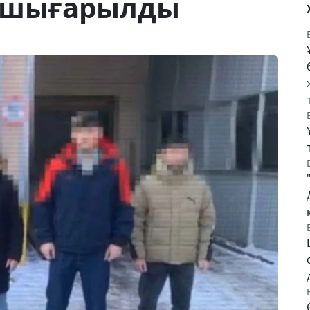
н шығарылды