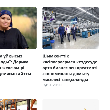
а ұйқысыз
Шымкенттік
олды": Дариға
кәсіпкерлермен кездесуде
 жеке өмірі
орта бизнес пен креативті
ұпиясын айтты
экономиканы дамыту
мәселесі талқыланды
Бүгін, 20:00