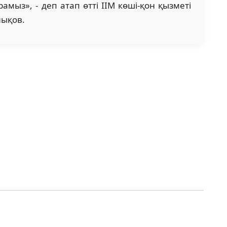
амыз», - деп атап өтті ІІМ көші-қон қызметі
лықов.