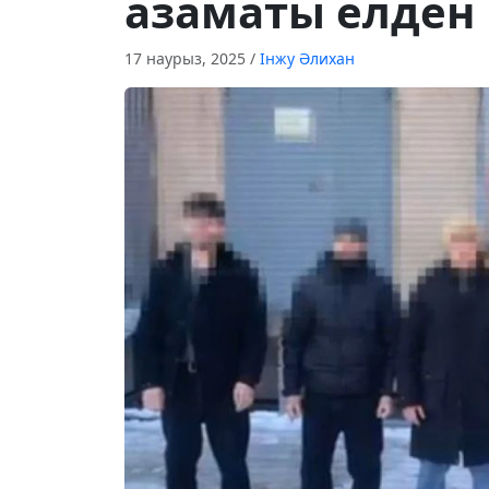
азаматы елде
17 наурыз, 2025
/
Інжу Әлихан