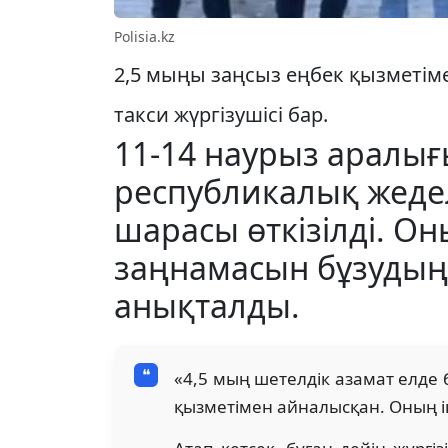
Polisia.kz
2,5 мыңы заңсыз еңбек қызметім
такси жүргізушісі бар.
11-14 наурыз аралығ
республикалық жеде
шарасы өткізілді. О
заңнамасын бұзудың 
анықталды.
«4,5 мың шетелдік азамат елде 
қызметімен айналысқан. Оның іші