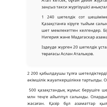
Атап кетсек, бұған дейін жүргі
заңсыз такси жүргізушісі анықта
1 240 шетелдік сот шешімім
Қазақстанға кіруге тыйым салы
шет мемлекеттен келгендер. Бі
Нигерия және Мадагаскар азам
Іздеуде жүрген 20 шетелдік ұста
төрағасы Аслан Аталықов.
2 200 қабылдаушы тұлға шетелдіктерд
әкімшілік жауапкершілікке тартылды. 
500 қазақстандық жұмыс берушіге ше
млн теңге айыппұл салынды. Олардың
жасаған. Қазір бұл азаматтар қы