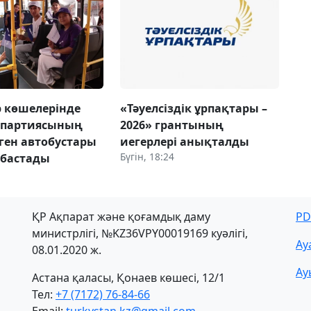
 көшелерінде
«Тәуелсіздік ұрпақтары –
 партиясының
2026» грантының
ген автобустары
иегерлері анықталды
Бүгін, 18:24
 бастады
ҚР Ақпарат және қоғамдық даму
PD
министрлігі, №KZ36VPY00019169 куәлігі,
Ау
08.01.2020 ж.
Ау
Астана қаласы, Қонаев көшесі, 12/1
Тел:
+7 (7172) 76-84-66
Email:
turkystan.kz@gmail.com