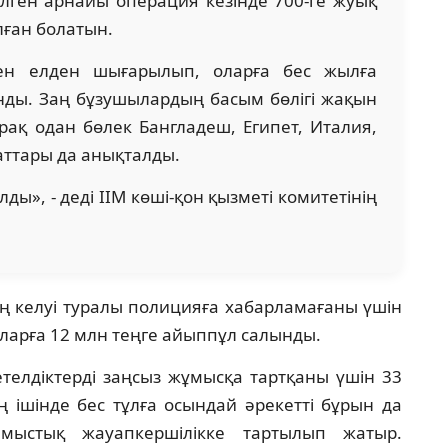
зілген арнайы операция кезінде 700-ге жуық
лған болатын.
ен елден шығарылып, оларға бес жылға
нды. Заң бұзушылардың басым бөлігі жақын
рақ одан бөлек Бангладеш, Египет, Италия,
аттары да анықталды.
лды», - деді ІІМ көші-қон қызметі комитетінің
ің келуі туралы полицияға хабарламағаны үшін
Оларға 12 млн теңге айыппұл салынды.
телдіктерді заңсыз жұмысқа тартқаны үшін 33
 ішінде бес тұлға осындай әрекетті бұрын да
лмыстық жауапкершілікке тартылып жатыр.