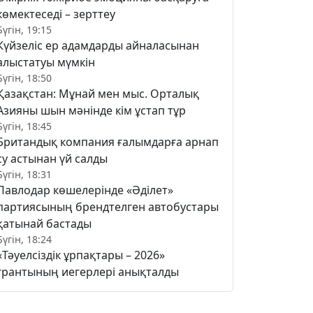
көмектеседі – зерттеу
Бүгін, 19:15
Күйзеліс ер адамдарды айналасынан
алыстатуы мүмкін
Бүгін, 18:50
Қазақстан: Мұнай мен мыс. Орталық
Азияны шын мәнінде кім ұстап тұр
Бүгін, 18:45
Британдық компания ғалымдарға арнап
су астынан үй салды
Бүгін, 18:31
Павлодар көшелерінде «Әділет»
партиясының брендтелген автобустары
қатынай бастады
Бүгін, 18:24
«Тәуелсіздік ұрпақтары – 2026»
грантының иегерлері анықталды