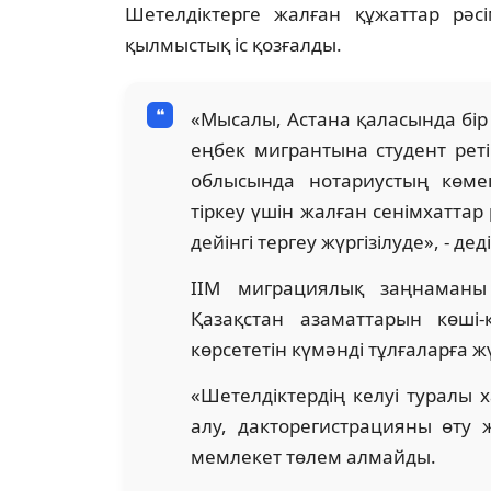
Шетелдіктерге жалған құжаттар рәс
қылмыстық іс қозғалды.
«Мысалы, Астана қаласында бір
еңбек мигрантына студент реті
облысында нотариустың көмек
тіркеу үшін жалған сенімхаттар
дейінгі тергеу жүргізілуде», - де
ІІМ миграциялық заңнаманы
Қазақстан азаматтарын көші
көрсететін күмәнді тұлғаларға ж
«Шетелдіктердің келуі туралы 
алу, дакторегистрацияны өту 
мемлекет төлем алмайды.