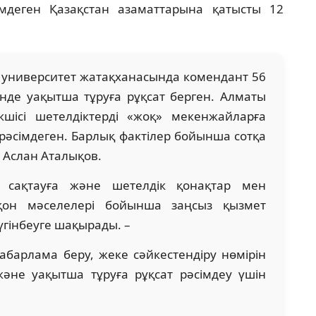
імдеген Қазақстан азаматтарына қатысты 12
 университет жатақханасында комендант 56
нде уақытша тұруға рұқсат берген. Алматы
шісі шетелдіктерді «жоқ» мекенжайларға
 рәсімдеген. Барлық фактілер бойынша сотқа
ді Аслан Аталықов.
 сақтауға және шетелдік қонақтар мен
-қон мәселелері бойынша заңсыз қызмет
үгінбеуге шақырады. –
хабарлама беру, жеке сәйкестендіру нөмірін
және уақытша тұруға рұқсат рәсімдеу үшін