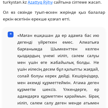
turkystan.kz
Azattyq Rýhy
сайтына сілтеме жасап.
Ол өз сөзінде туып-өскен жерінде қыз балалар
еркін өсетінін ерекше қозғап өтті.
«Маған ешқашан да ер адамға бас ию
дегенді үйреткен емес. Алматыға
барғанымда Шымкенттен келген
қыздардың үнемі иіліп, сәлем салуы
мен үшін өте жабайылық болды. Не
үшін иілесің десем бұл қалыпты жағдай,
солай болуы керек дейді. Кешіріңіздер,
мен әкемді құрметтеймін. Атама деген
құрметім шексіз. Үлкендерге, ер
адамдарға құрметпен қараймын. Бірақ
иіліп, сәлем салу деген менде атымен