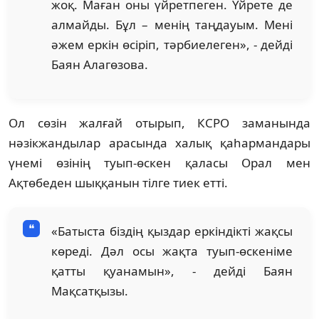
жоқ. Маған оны үйретпеген. Үйрете де
алмайды. Бұл – менің таңдауым. Мені
әжем еркін өсіріп, тәрбиелеген», - дейді
Баян Алагөзова.
Ол сөзін жалғай отырып, КСРО заманында
нәзікжандылар арасында халық қаһармандары
үнемі өзінің туып-өскен қаласы Орал мен
Ақтөбеден шыққанын тілге тиек етті.
«Батыста біздің қыздар еркіндікті жақсы
көреді. Дәл осы жақта туып-өскеніме
қатты қуанамын», - дейді Баян
Мақсатқызы.