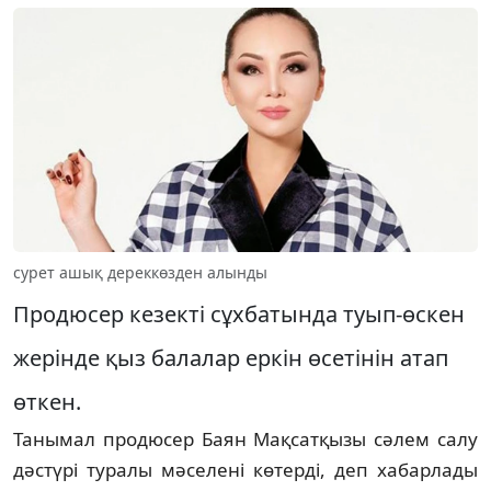
сурет ашық дереккөзден алынды
Продюсер кезекті сұхбатында туып-өскен
жерінде қыз балалар еркін өсетінін атап
өткен.
Танымал продюсер Баян Мақсатқызы сәлем салу
дәстүрі туралы мәселені көтерді, деп хабарлады