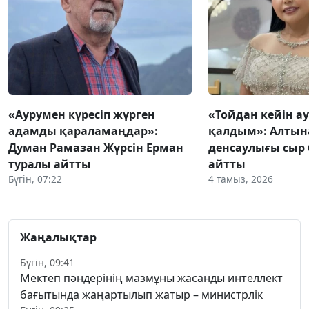
«Аурумен күресіп жүрген
«Тойдан кейін а
адамды қараламаңдар»:
қалдым»: Алтын
Думан Рамазан Жүрсін Ерман
денсаулығы сыр 
туралы айтты
айтты
Бүгін, 07:22
4 тамыз, 2026
Жаңалықтар
Бүгін, 09:41
Мектеп пәндерінің мазмұны жасанды интеллект
бағытында жаңартылып жатыр – министрлік