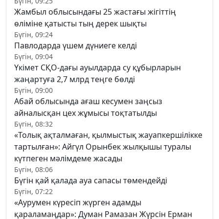
Бүгін, 09:25
Жамбыл облысындағы 25 жастағы жігіттің
өліміне қатысты тың дерек шықты
Бүгін, 09:24
Павлодарда үшем дүниеге келді
Бүгін, 09:04
Үкімет СҚО-дағы ауылдарда су құбырларын
жаңартуға 2,7 млрд теңге бөлді
Бүгін, 09:00
Абай облысында ағаш кесумен заңсыз
айналысқан цех жұмысы тоқтатылды
Бүгін, 08:32
«Толық ақталмаған, қылмыстық жауапкершілікке
тартылған»: Айгүл Орынбек жылқышы туралы
күтпеген мәлімдеме жасады
Бүгін, 08:06
Бүгін қай қалада ауа сапасы төмендейді
Бүгін, 07:22
«Аурумен күресіп жүрген адамды
қараламаңдар»: Думан Рамазан Жүрсін Ерман