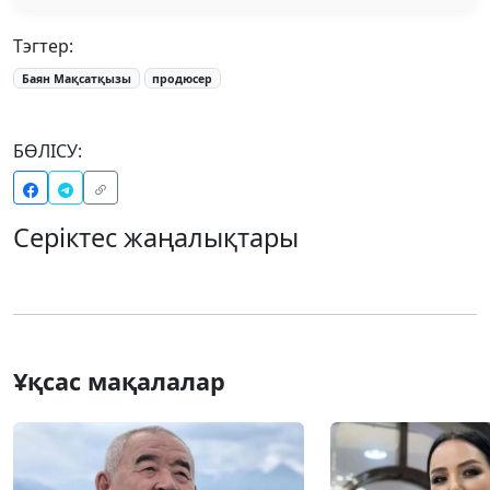
Тэгтер:
Баян Мақсатқызы
продюсер
БӨЛІСУ:
Серіктес жаңалықтары
Ұқсас мақалалар