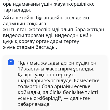
орындамағаны үшін жауапкершілікке
тартылады.
Айта кетейік, бұған дейін желіде екі
адамның соққыға
жығылған жасөспірімді алып бара жатқан
видеосы тараған еді. Видеодан кейін
құқық қорғау органдары тергеу
жұмыстарын бастады.
"Қылмыс жасады деген күдікпен
17 жастағы жасөспірім ұсталды.
Қазіргі уақытта тергеу іс-
шаралары жүргізілуде. Кәмелетке
толмаған бала арнайы есепке
қойылды, ал білім бөліміне тиісті
ұсыныс жіберілді", — делінген
хабарламада.