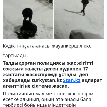
Күдіктінің ата-анасы жауапкершілікке
тартылды.
Талдықорған полициясы жас жігітті
соққыға жықты деген күдікпен 17
жастағы жасөспірімді ұстады, деп
хабарлады turkystan.kz
Stan.kz
ақпарат
агенттігіне сілтеме жасап.
Полицияның мәліметінше, жасөспірім
есепке алынып, оның ата-анасы бала
тәрбиесі бойынша міндеттерін