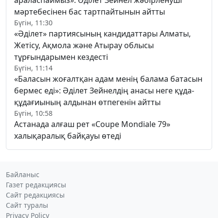
мәртебесінен бас тартпайтынын айтты
Бүгін, 11:30
«Әділет» партиясының кандидаттары Алматы,
Жетісу, Ақмола және Атырау облысы
тұрғындарымен кездесті
Бүгін, 11:14
«Баласын жоғалтқан адам менің балама батасын
бермес еді»: Әділет Зейнелдің анасы неге құда-
құдағиының алдынан өтпегенін айтты
Бүгін, 10:58
Астанада алғаш рет «Coupe Mondiale 79»
халықаралық байқауы өтеді
Байланыс
Газет редакциясы
Сайт редакциясы
Сайт туралы
Privacy Policy