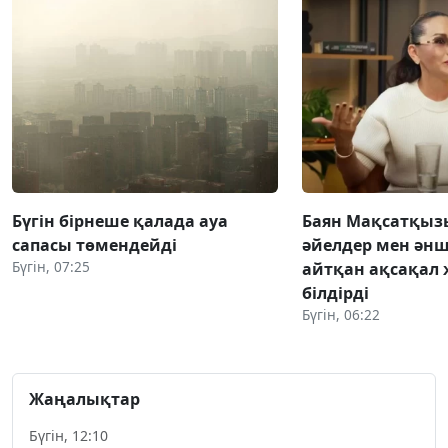
Бүгін бірнеше қалада ауа
Баян Мақсатқыз
сапасы төмендейді
әйелдер мен әнш
Бүгін, 07:25
айтқан ақсақал 
білдірді
Бүгін, 06:22
Жаңалықтар
Бүгін, 12:10