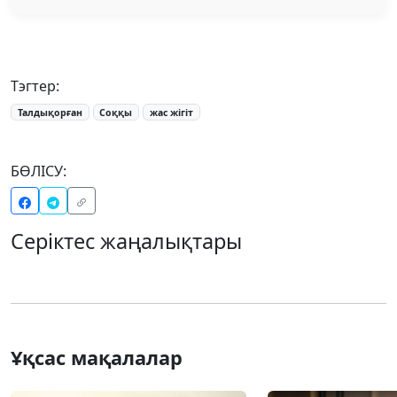
Тэгтер:
Талдықорған
Соққы
жас жігіт
БӨЛІСУ:
Серіктес жаңалықтары
Ұқсас мақалалар