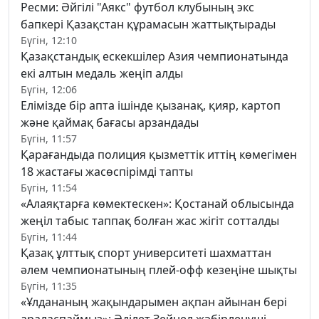
Ресми: Әйгілі "Аякс" футбол клубының экс
бапкері Қазақстан құрамасын жаттықтырады
Бүгін, 12:10
Қазақстандық ескекшілер Азия чемпионатында
екі алтын медаль жеңіп алды
Бүгін, 12:06
Елімізде бір апта ішінде қызанақ, қияр, картоп
және қаймақ бағасы арзандады
Бүгін, 11:57
Қарағандыда полиция қызметтік иттің көмегімен
18 жастағы жасөспірімді тапты
Бүгін, 11:54
«Алаяқтарға көмектескен»: Қостанай облысында
жеңіл табыс таппақ болған жас жігіт сотталды
Бүгін, 11:44
Қазақ ұлттық спорт университеті шахматтан
әлем чемпионатының плей-офф кезеңіне шықты
Бүгін, 11:35
«Ұлдананың жақындарымен ақпан айынан бері
араласпаймыз»: Әділет Зейнел жәбірленуші