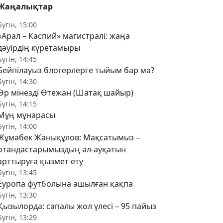
Жаңалықтар
Бүгін, 15:00
«Арал – Каспий» магистралі: жаңа
дәуірдің күретамыры
Бүгін, 14:45
Бейпілауыз блогерлерге тыйым бар ма?
Бүгін, 14:30
Өр мінезді Өтежан (Шатақ шайыр)
Бүгін, 14:15
Мұң мұнарасы
Бүгін, 14:00
Жұмабек Жанықұлов: Мақсатымыз –
отандастарымыздың әл-ауқатын
арттыруға қызмет ету
Бүгін, 13:45
Еуропа футболына ашылған қақпа
Бүгін, 13:30
Қызылорда: сапалы жол үлесі – 95 пайыз
Бүгін, 13:29