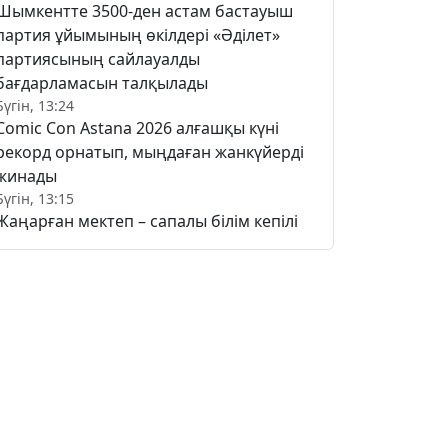
Шымкентте 3500-ден астам бастауыш
партия ұйымының өкілдері «Әділет»
партиясының сайлауалды
бағдарламасын талқылады
Бүгін, 13:24
Comic Con Astana 2026 алғашқы күні
рекорд орнатып, мыңдаған жанкүйерді
жинады
Бүгін, 13:15
Жаңарған мектеп – сапалы білім кепілі