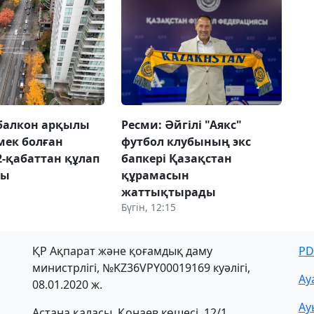
балкон арқылы
Ресми: Әйгілі "Аякс"
рмек болған
футбол клубының экс
2-қабаттан құлап
бапкері Қазақстан
ды
құрамасын
жаттықтырады
Бүгін, 12:15
ҚР Ақпарат және қоғамдық даму
PD
министрлігі, №KZ36VPY00019169 куәлігі,
Ау
08.01.2020 ж.
Ау
Астана қаласы, Қонаев көшесі, 12/1