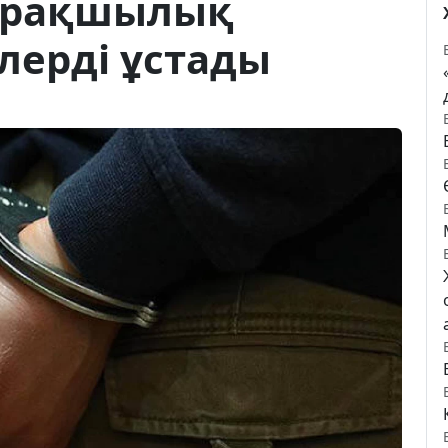
қарақшылық
ілерді ұстады