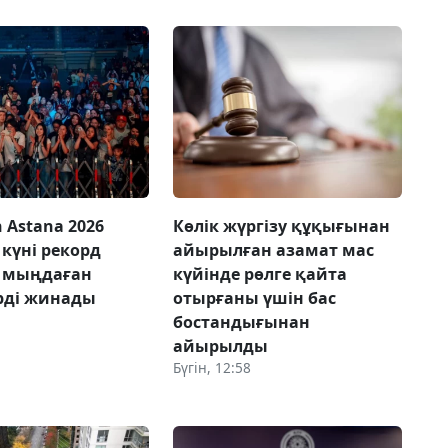
 Astana 2026
Көлік жүргізу құқығынан
күні рекорд
айырылған азамат мас
, мыңдаған
күйінде рөлге қайта
рді жинады
отырғаны үшін бас
бостандығынан
айырылды
Бүгін, 12:58