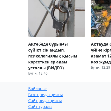
Ақтөбеде бұрынғы
Ақтауда 
сүйіктісін аңдып,
үйіне кі
психологиялық қысым
азамат 1
көрсеткен ер адам
көз жұм
Бүгін, 12:29
ұсталды (ВИДЕО)
Бүгін, 12:40
Байланыс
Газет редакциясы
Сайт редакциясы
Сайт туралы