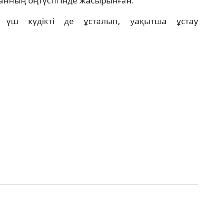
танның оңтүстігінде жасырынған.
е үш күдікті де ұсталып, уақытша ұстау