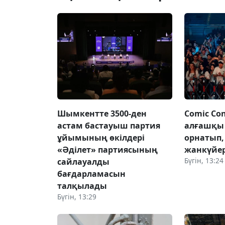
Шымкентте 3500-ден
Comic Con
астам бастауыш партия
алғашқы 
ұйымының өкілдері
орнатып
«Әділет» партиясының
жанкүйе
Бүгін, 13:24
сайлауалды
бағдарламасын
талқылады
Бүгін, 13:29