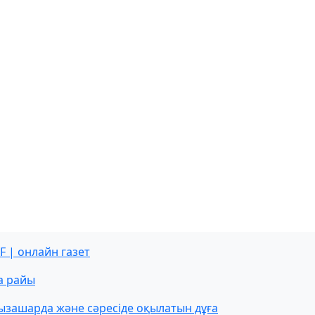
F | онлайн газет
а райы
ызашарда және сәресіде оқылатын дұға