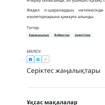
Атырау облысында, ал үшіншісі Қазақс
Жедел іс-шаралардың нәтижесінд
изоляторларына қамауға алынды.
Тэгтер:
Қарақшылық
Өзбекстан
күдіктілер
БӨЛІСУ:
Серіктес жаңалықтары
Ұқсас мақалалар