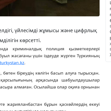
лдігі, үйлесімді жұмысы және цифрлық
ділігін көрсетті.
нда криминалдық полиция қызметкерлері
уыл жасағаны үшін іздеуде жүрген Түркияның
turkystan.kz
.
 бөтен біреудің көлігін басып алуға тырысқан.
і қарсылығының арқасында шабуылдаушылар
 асыра алмаған. Осылайша олар оқиға орнынан
уге жарияланбастан бұрын қаскөйлердің екеуі