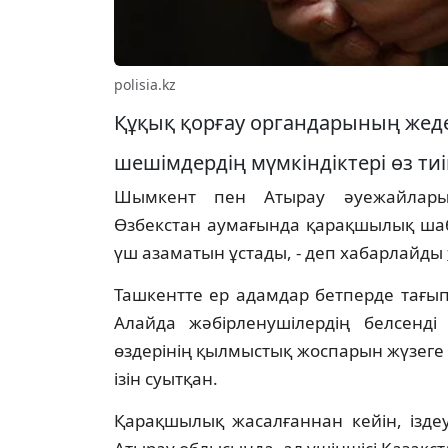
polisia.kz
Құқық қорғау органдарының жеде
шешімдердің мүмкіндіктері өз тиім
Шымкент пен Атырау әуежайлары
Өзбекстан аумағында қарақшылық шаб
үш азаматын ұстады, - деп хабарлайды
Ташкентте ер адамдар бетперде тағып,
Алайда жәбірленушілердің белсенд
өздерінің қылмыстық жоспарын жүзеге
ізін суытқан.
Қарақшылық жасалғаннан кейін, ізде