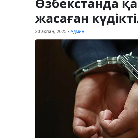
Өзбекстанда 
жасаған күдікт
20 ақпан, 2025
/
Админ