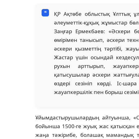
ҚР Ақтөбе облыстық Ұлттық ұ
әлеуметтік-құқық жұмыстар бөл
Заңғар Ермекбаев: «Әскери бө
өмірімен танысып, әскери техн
әскери қызметтің тәртібі, жау
Жастар үшін осындай кездесу
рухын арттырып, жауапкерш
қатысушылар әскери жаттығула
өздері сезініп көрді. Іс-ша
жауапкершілік пен борыш сезім
Ұйымдастырушылардың айтуынша, «Са
бойынша 1500-ге жуық жас қатысқан 
жаңа тәжірибе, болашақ мамандық 