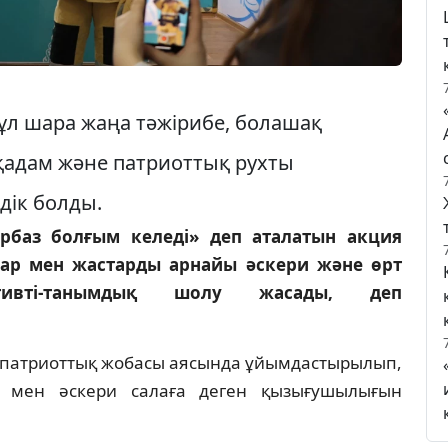
ұл шара жаңа тәжірибе, болашақ
адам және патриоттық рухты
дік болды.
рбаз болғым келеді» деп аталатын акция
ар мен жастарды арнайы әскери және өрт
ктивті-танымдық шолу жасады, деп
ри-патриоттық жобасы аясында ұйымдастырылып,
і мен әскери салаға деген қызығушылығын