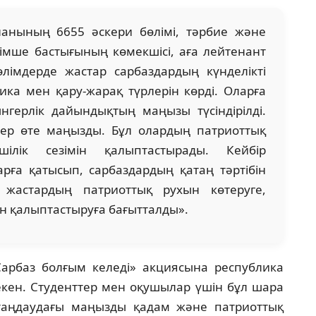
ланының 6655 әскери бөлімі, тәрбие және
імше бастығының көмекшісі, аға лейтенант
лімдерде жастар сарбаздардың күнделікті
ика мен қару-жарақ түрлерін көрді. Оларға
ынгерлік дайындықтың маңызы түсіндірілді.
лер өте маңызды. Бұл олардың патриоттық
ілік сезімін қалыптастырады. Кейбір
рға қатысып, сарбаздардың қатаң тәртібін
ра жастардың патриоттық рухын көтеруге,
ін қалыптастыруға бағытталды».
рбаз болғым келеді» акциясына республика
екен. Студенттер мен оқушылар үшін бұл шара
таңдаудағы маңызды қадам және патриоттық