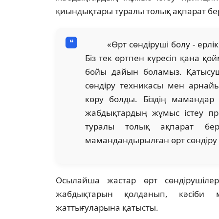
қиындықтары туралы толық ақпарат бер
«Өрт сөндіруші болу - ерлік 
Біз тек өртпен күресіп қана қо
бойы дайын боламыз. Қатысуш
сөндіру техникасы мен арнай
көру болды. Біздің мамандар о
жабдықтардың жұмыс істеу п
туралы толық ақпарат бе
мамандандырылған өрт сөндіру 
Осылайша жастар өрт сөндірушілер
жабдықтарын қолданып, кәсіби м
жаттығуларына қатысты.