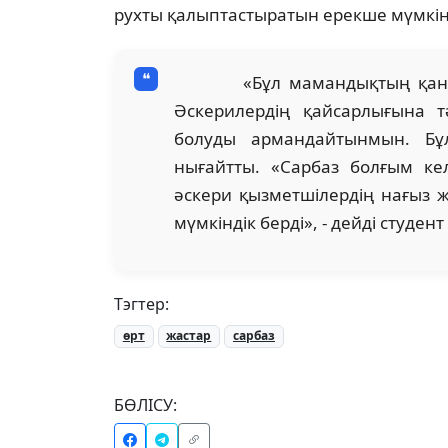
рухты қалыптастыратын ерекше мүмкін
«Бұл мамандықтың қаншалық
Әскерилердің қайсарлығына т
болуды армандайтынмын. Бұ
нығайтты. «Сарбаз болғым кел
әскери қызметшілердің нағыз ж
мүмкіндік берді», - дейді студе
Тэгтер:
өрт
жастар
сарбаз
БӨЛІСУ: