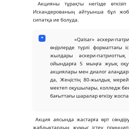
Акцияны тұрақты негізде өткізіп
Искандерованың айтуынша бұл жоб
сипатқа ие болуда.
«Qaisar» әскери-патриотты
өңірлерде түрлі форматтағы і
жылдары әскери-патриотты
ойындарға 5 мыңға жуық оқу
акциялары мен диалог алаңдар
да, Жеңістің 80-жылдық мере
мектеп оқушылары, колледж бен
бағыттағы шаралар өткізу жоспа
Акция аясында жастарға өрт сөндір
жабдықтардың жұмыс істеу принципте