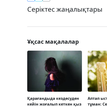
Серіктес жаңалықтары
Ұқсас мақалалар
Қарағандыда кездесуден
Аптап ыс
кейін жоғалып кеткен қыз
тұман: С