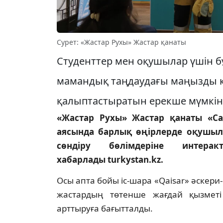
Сурет: «Жастар Рухы» Жастар қанаты
Студенттер мен оқушылар үшін б
мамандық таңдаудағы маңызды қ
қалыптастыратын ерекше мүмкін
«Жастар Рухы» Жастар қанаты «Са
аясында барлық өңірлерде оқушыл
сөндіру бөлімдеріне интера
хабарлады turkystan.kz.
Осы апта бойы іс-шара «Qaisar» әске
жастардың төтенше жағдай қызмет
арттыруға бағытталды.