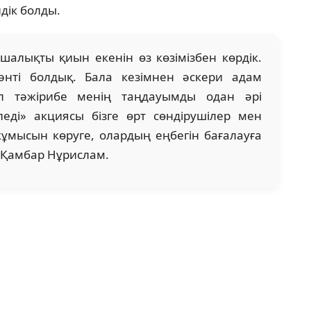
дік болды.
ты қиын екенін өз көзімізбен көрдік.
әнті болдық. Бала кезімнен әскери адам
л тәжірибе менің таңдауымды одан әрі
еді» акциясы бізге өрт сөндірушілер мен
ұмысын көруге, олардың еңбегін бағалауға
нт Қамбар Нұрислам.