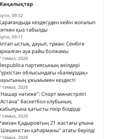
Жаңалықтар
Бүгін, 09:52
Қарағандыда кездесуден кейін жоғалып
кеткен қыз табылды
Бүгін, 09:11
Аптап ыстық, дауыл, тұман: Сенбіге
арналған ауа райы болжамы
7 тамыз, 2026
Respublica партиясының өкілдері
Түркістан облысындағы «Балмұздақ»
зауытының ұжымымен кездесті
7 тамыз, 2026
"Нашар нәтиже": Спорт министрлігі
"Астана" баскетбол клубының
жабылуына қатысты пікір білдірді
7 тамыз, 2026
Рамзан Қадыровтың 21 жастағы ұлына
"Шешенстан қаһарманы" атағы берілді
7 тамыз, 2026