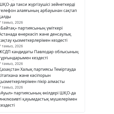
ШҚО-да такси жүргізушісі зейнеткерді
телефон алаяғының арбауынан сақтап
қалды
7 тамыз, 2026
«Байтақ» партиясының үміткері
Астанада өнеркәсіп және денсаулық
сақтау қызметкерлерімен кездесті
7 тамыз, 2026
ЖСДП кандидаты Павлодар облысының
тұрғындарымен кездесті
7 тамыз, 2026
Қазақстан Халық партиясы Теміртауда
кітапхана және кәсіпорын
қызметкерлерімен пікір алмасты
7 тамыз, 2026
«Ауыл» партиясының өкілдері ШҚО-да
инклюзивті қауымдастық мүшелерімен
кездесті