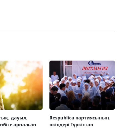
тық, дауыл,
Respublica партиясының
енбіге арналған
өкілдері Түркістан