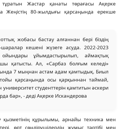
 тұратын Жастар қанаты төрағасы Ақерке
а Жеңістің 80-жылдығы қарсаңында ерекше
қ жобасы бастау алғаннан бері біздің
с-шаралар кешені жүзеге асуда. 2022-2023
қ ойындары ұйымдастырылып, аймақтық
шы қатысты. Ал, «Сарбаз болғым келеді»
ында 7 мыңнан астам адам қамтыдық. Биыл
йтойы қарсаңында осы қарқыннан таймай,
 университет студенттерін қамтитын әскери
рда бар», - деді Ақерке Искандерова
у қызметінің құрылымы, арнайы техника мен
рі, өрт сөндірушілердің жұмыс тәртібі мен