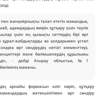
ілді.
пен жанқиярлықты талап ететін мамандық.
ймай, адамдардың өмірін құтқару үшін тәулік
ылар үшін ең қызықты сәттердің бірі өрт
ы құрал-жабдықтарды өз қолдарымен ұстап
ларға өрт сөндірудің негізгі элементтері,
ринциптері және бөлімшелердің құрылымы
рді», - дейді Атырау облыстық №1
бөлімінің маманы.
дің арнайы формасын киіп көріп, құтқару
амандардың жетекшілігімен өрт сөндіру