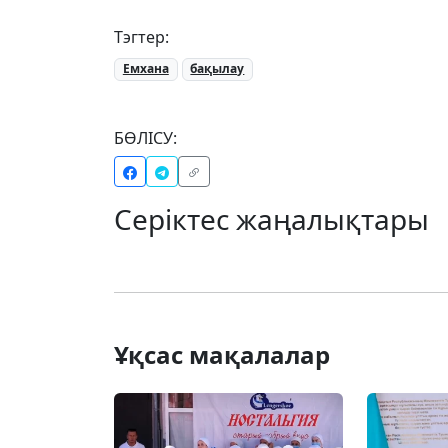
Тэгтер:
Емхана
бақылау
БӨЛІСУ:
Серіктес жаңалықтары
Ұқсас мақалалар