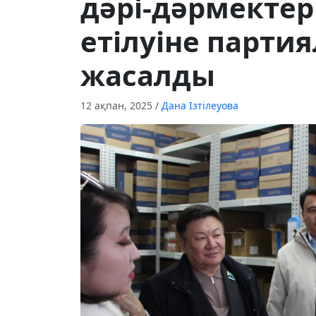
дәрі-дәрмекте
етілуіне парти
жасалды
12 ақпан, 2025
/
Дана Ізтілеуова