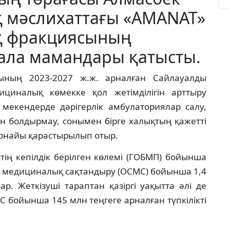
қ мәслихаттағы «AMANAT»
қ фракциясының
сала мамандары қатысты.
ының 2023-2027 ж.ж. арналған Сайлауалды
циналық көмекке қол жетімділігін арттыру
 мекендерде дәрігерлік амбулаториялар салу,
болдырмау, сонымен бірге халықтың қажетті
 арнайы қарастырылып отыр.
тің кепілдік берілген көлемі (ГОБМП) бойынша
тік медициналық сақтандыру (ОСМС) бойынша 1,4
р. Жеткізуші тараптан қазіргі уақытта әлі де
 бойынша 145 млн теңгеге арналған түпкілікті