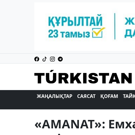
ЖАҢАЛЫҚТАР
САЯСАТ
ҚОҒАМ
ТАЙ
«AMANAT»: Емх