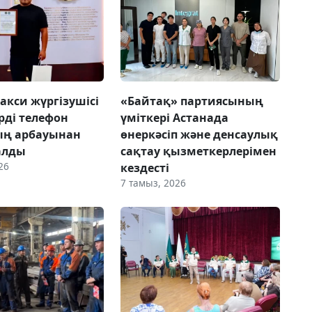
акси жүргізушісі
«Байтақ» партиясының
рді телефон
үміткері Астанада
ың арбауынан
өнеркәсіп және денсаулық
алды
сақтау қызметкерлерімен
26
кездесті
7 тамыз, 2026