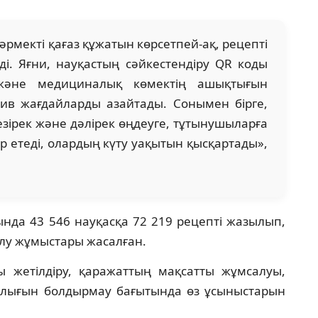
әрмекті қағаз құжатын көрсетпей-ақ, рецепті
і. Яғни, науқастың сәйкестендіру QR коды
және медициналық көмектің ашықтығын
тив жағдайларды азайтады. Сонымен бірге,
езірек және дәлірек өңдеуге, тұтынушыларға
р етеді, олардың күту уақытын қысқартады»,
ында 43 546 науқасқа 72 219 рецепті жазылып,
рілу жұмыстары жасалған.
 жетілдіру, қаражаттың мақсатты жұмсалуы,
шылығын болдырмау бағытында өз ұсыныстарын