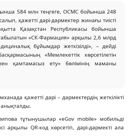
ынша 584 млн теңгеге, ОСМС бойынша 248
алып, қажетті дәрі-дәрмектер жинағы тиісті
уақытта Қазақстан Республикасы бойынша
табылатын «СК-Фармация» арқылы 2,6 млрд
едициналық бұйымдар жеткізілді», – дейді
асқармасының «Мемлекеттік көрсетілетін
пен қамтамасыз ету» бөлімінің маманы
анада қажетті дәрі – дәрмектердің жеткілікті
 анықталды.
рипова тұтынушылар «eGov mobile» мобильді
сі арқылы QR-код көрсетіп, дәрі-дәрмекті ала