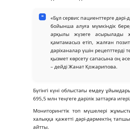
«Бұл сервис пациенттерге дәрі-д
бойынша алуға мүмкіндік беред
арқылы жүзеге асырылады 
қамтамасыз етіп, жалған пози
дәріханалар үшін рецепттерді т
қызмет көрсету сапасына оң әсе
– дейді Жанат Қожарипова.
Бүгінгі күні облыстағы емдеу ұйымдар
695,5 млн теңгеге дәрілік заттарға иге
Мониторингтік топ мүшелері жұмысты
халыққа қажетті дәрі-дәрмектің тап
айтты.