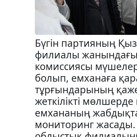
Бүгін партияның Қы
филиалы жанындағы
комиссиясы мүшелер
болып, емханаға қар
тұрғындарының қаже
жеткілікті мөлшерде 
емхананың жабдықт
мониторинг жасады.
облыстық филиалыны