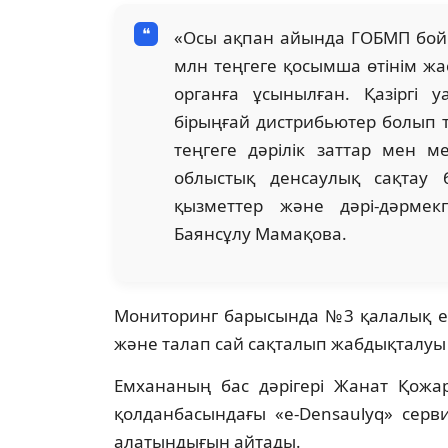
«Осы ақпан айында ГОБМП бой
млн теңгеге қосымша өтінім жас
органға ұсынылған. Қазіргі 
бірыңғай дистрибьютер болып 
теңгеге дәрілік заттар мен м
облыстық денсаулық сақтау б
қызметтер және дәрі-дәрмек
Баянсұлу Мамақова.
Мониторинг барысында №3 қалалық емх
және талап сай сақталып жабдықталуы
Емхананың бас дәрігері Жанат Қожа
қолданбасындағы «e-Densaulyq» серви
алатындығын айтады.