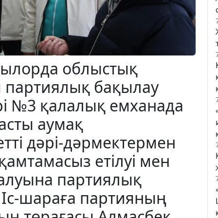
зылорда облыстық
 партиялық бақылау
і №3 қалалық емханада
асты аумақ
тті дәрі-дәрмектермен
қамтамасыз етілуі мен
алуына партиялық
 Іс-шараға партияның
ң төрағасы Алмасбек