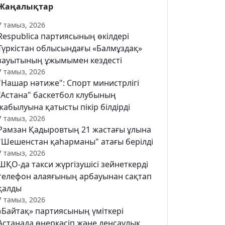
Жаңалықтар
7 тамыз, 2026
Respublica партиясының өкілдері
Түркістан облысындағы «Балмұздақ»
зауытының ұжымымен кездесті
7 тамыз, 2026
"Нашар нәтиже": Спорт министрлігі
"Астана" баскетбол клубының
жабылуына қатысты пікір білдірді
7 тамыз, 2026
Рамзан Қадыровтың 21 жастағы ұлына
"Шешенстан қаһарманы" атағы берілді
7 тамыз, 2026
ШҚО-да такси жүргізушісі зейнеткерді
телефон алаяғының арбауынан сақтап
қалды
7 тамыз, 2026
«Байтақ» партиясының үміткері
Астанада өнеркәсіп және денсаулық