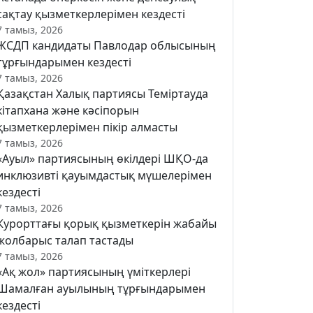
сақтау қызметкерлерімен кездесті
7 тамыз, 2026
ЖСДП кандидаты Павлодар облысының
тұрғындарымен кездесті
7 тамыз, 2026
Қазақстан Халық партиясы Теміртауда
кітапхана және кәсіпорын
қызметкерлерімен пікір алмасты
7 тамыз, 2026
«Ауыл» партиясының өкілдері ШҚО-да
инклюзивті қауымдастық мүшелерімен
кездесті
7 тамыз, 2026
Курорттағы қорық қызметкерін жабайы
жолбарыс талап тастады
7 тамыз, 2026
«Ақ жол» партиясының үміткерлері
Шамалған ауылының тұрғындарымен
кездесті