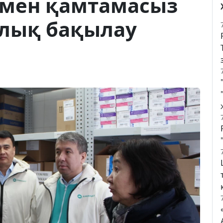
рмен қамтамасыз
ялық бақылау