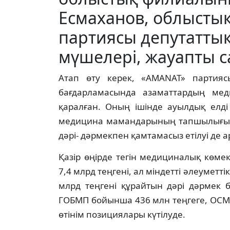
Есмаханов, облысты
партиясы депутатты
мүшелері, жауапты 
Атап өту керек, «AMANAT» партияс
бағдарламасында азаматтардың меди
қаралған. Оның ішінде ауылдық елді
медицина мамандарының тапшылығын 
дәрі- дәрмекпен қамтамасыз етілуі де
Қазір өңірде тегін медициналық көмек
7,4 млрд теңгені, ал міндетті әлеумет
млрд теңгені құрайтын дәрі дәрмек ба
ГОБМП бойынша 436 млн теңгеге, ОСМС
өтінім позициялары күтілуде.