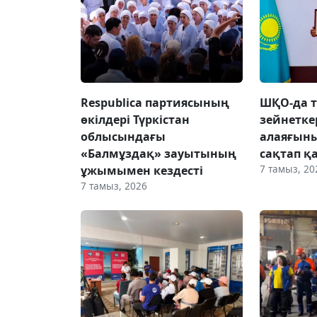
Respublica партиясының
ШҚО-да т
өкілдері Түркістан
зейнетке
облысындағы
алаяғын
«Балмұздақ» зауытының
сақтап қ
7 тамыз, 20
ұжымымен кездесті
7 тамыз, 2026