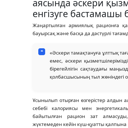
аясында әскери қыз
енгізуге бастамашы 
Жаңартылған армиялық рационға қаза
бауырсақ және басқа да дәстүрлі тағамда
«Әскери тамақтануға ұлттық тағ
емес, әскери қызметшілеріміз
бірегейлігін сақтаудағы маңыз
қолбасшысының тыл жөніндегі 
Ұсынылып отырған өзгерістер алдын а
себебі калориясы мен энергетика
байытылған рацион зат алмасуды
жүктемеден кейін күш-қуатты қалпына к