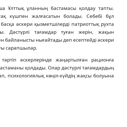
а Ұлттық ұланның бастамасы қолдау тапты.
ақ күшпен жалғасатын болады. Себебі бұл
басқа әскери қызметшілерді патриоттық рухта
ы. Дәстүрлі тағамдар туған жерін, жақын
н байланысты нығайтады деп есептейді әскери
ғы сарапшылар.
тәртіп әскерлерінде жаңартылған рационға
 бастаманы қолдады. Олар дәстүрлі тағамдардың
п, психологиялық көңіл-күйдің жақсы болуына