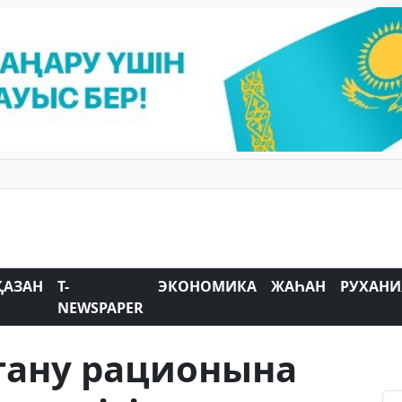
ҚАЗАН
T-
ЭКОНОМИКА
ЖАҺАН
РУХАНИ
NEWSPAPER
тану рационына