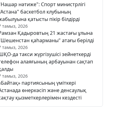
"Нашар нәтиже": Спорт министрлігі
"Астана" баскетбол клубының
жабылуына қатысты пікір білдірді
7 тамыз, 2026
Рамзан Қадыровтың 21 жастағы ұлына
"Шешенстан қаһарманы" атағы берілді
7 тамыз, 2026
ШҚО-да такси жүргізушісі зейнеткерді
телефон алаяғының арбауынан сақтап
қалды
7 тамыз, 2026
«Байтақ» партиясының үміткері
Астанада өнеркәсіп және денсаулық
сақтау қызметкерлерімен кездесті