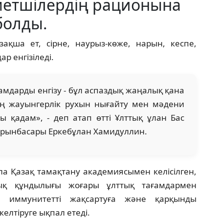
метшілердің рационына
болды.
қша ет, сірне, наурыз-көже, нарын, кеспе,
р енгізіледі.
амдарды енгізу - бұл аспаздық жаңалық қана
дің жауынгерлік рухын нығайту мен мәдени
ды қадам», - деп атап өтті Ұлттық ұлан Бас
орынбасары Еркебұлан Хамидуллин.
ла Қазақ тамақтану академиясымен келісілген,
лық құндылығы жоғары ұлттық тағамдармен
, иммунитетті жақсартуға және қарқынды
елтіруге ықпал етеді.