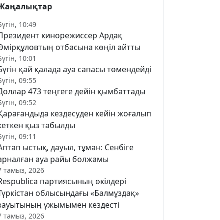
Жаңалықтар
Бүгін, 10:49
Президент кинорежиссер Ардақ
Әмірқұловтың отбасына көңіл айтты
Бүгін, 10:01
Бүгін қай қалада ауа сапасы төмендейді
Бүгін, 09:55
Доллар 473 теңгеге дейін қымбаттады
Бүгін, 09:52
Қарағандыда кездесуден кейін жоғалып
кеткен қыз табылды
Бүгін, 09:11
Аптап ыстық, дауыл, тұман: Сенбіге
арналған ауа райы болжамы
7 тамыз, 2026
Respublica партиясының өкілдері
Түркістан облысындағы «Балмұздақ»
зауытының ұжымымен кездесті
7 тамыз, 2026