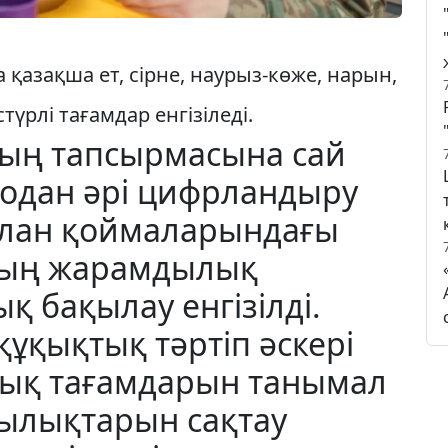
азақша ет, сірне, наурыз-көже, нарын,
түрлі тағамдар енгізіледі.
ың тапсырмасына сай
 одан әрі цифрландыру
ұлан қоймаларындағы
ның жарамдылық
қ бақылау енгізілді.
ұқықтық тәртіп әскері
тық тағамдарын танымал
дылықтарын сақтау