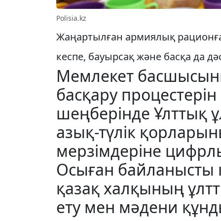
Polisia.kz
Жаңартылған армиялық рационға қ
кеспе, бауырсақ және басқа да дәс
Мемлекет басшысын
басқару процестерін
шеңберінде Ұлттық 
азық-түлік қорлары
мерзімдеріне цифрлы
Осыған байланысты қ
қазақ халқының ұлт
ету мен мәдени құн