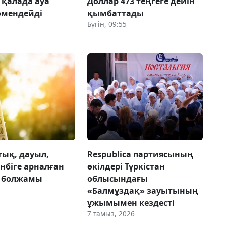
 қалада ауа
Доллар 473 теңгеге дейін
өмендейді
қымбаттады
Бүгін, 09:55
тық, дауыл,
Respublica партиясының
енбіге арналған
өкілдері Түркістан
ы болжамы
облысындағы
«Балмұздақ» зауытының
ұжымымен кездесті
7 тамыз, 2026