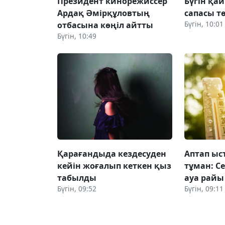
Президент кинорежиссер
Бүгін қай
Ардақ Әмірқұловтың
сапасы т
Бүгін, 10:01
отбасына көңіл айтты
Бүгін, 10:49
Қарағандыда кездесуден
Аптап ыс
кейін жоғалып кеткен қыз
тұман: С
табылды
ауа рай
Бүгін, 09:52
Бүгін, 09:11