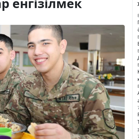
р енгізілмек