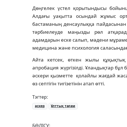
Дөңгелек үстел қорытындысы бойынш
Алдағы уақытта осындай жұмыс орт
бастаманың денсаулыққа пайдасынан 
тәрбиелеуде маңызды рөл атқарад
адамдарын еске салып, мәдени мұраме
медицина және психология саласында
Айта кетсек, өткен жылы құқықтық 
апробация жүргізілді. Ұландықтар бұл
әскери қызметте қолайлы жағдай жаса
өз септігін тигізетінін атап өтті.
Тэгтер:
әскер
Ұлттық тағам
БӨЛІСУ: