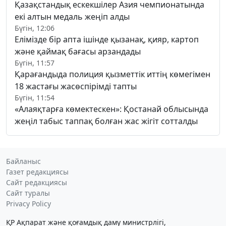
Қазақстандық ескекшілер Азия чемпионатында
екі алтын медаль жеңіп алды
Бүгін, 12:06
Елімізде бір апта ішінде қызанақ, қияр, картоп
және қаймақ бағасы арзандады
Бүгін, 11:57
Қарағандыда полиция қызметтік иттің көмегімен
18 жастағы жасөспірімді тапты
Бүгін, 11:54
«Алаяқтарға көмектескен»: Қостанай облысында
жеңіл табыс таппақ болған жас жігіт сотталды
Байланыс
Газет редакциясы
Сайт редакциясы
Сайт туралы
Privacy Policy
ҚР Ақпарат және қоғамдық даму министрлігі,