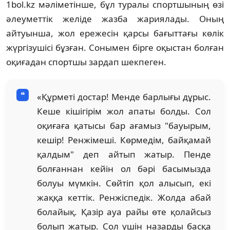
1bol.kz мәліметінше, бұл туралы спортшының өзі
әлеуметтік желіде жазба жариялады. Оның
айтуынша, жол ережесін қарсы бағыттағы көлік
жүргізушісі бұзған. Сонымен бірге оқыстан болған
оқиғадан спортшы зардап шекпеген.
«Құрметі достар! Менде барлығы дұрыс.
Кеше кішігірім жол апаты болды. Сол
оқиғаға қатысы бар ағамыз "бауырым,
кешір! Ренжімеші. Көрмедім, байқамай
қалдым" деп айтып жатыр. Пенде
болғаннан кейін ол бәрі басымызда
болуы мүмкін. Сөйтіп қол алысып, екі
жаққа кеттік. Ренжіспедік. Жолда абай
болайық. Қазір ауа райы өте қолайсыз
болып жатыр. Сол үшін назарды басқа