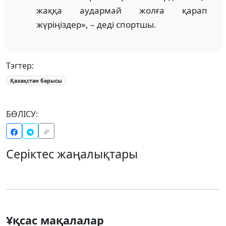
жаққа аудармай жолға қарап
жүріңіздер», – деді спортшы.
Тэгтер:
Қазақстан барысы
БӨЛІСУ:
Серіктес жаңалықтары
Ұқсас мақалалар