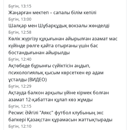
Бүгін, 13:15
Жаңарған мектеп – сапалы білім кепілі
Бүгін, 13:00
Шалқар мен Шұбарқұдық вокзалы жөнделді
Бүгін, 12:58
Көлік жүргізу құқығынан айырылған азамат мас
күйінде рөлге қайта отырғаны үшін бас
бостандығынан айырылды
Бүгін, 12:40
Ақтөбеде бұрынғы сүйіктісін аңдып,
психологиялық қысым көрсеткен ер адам
ұсталды (ВИДЕО)
Бүгін, 12:29
Ақтауда балкон арқылы үйіне кірмек болған
азамат 12-қабаттан құлап көз жұмды
Бүгін, 12:15
Ресми: Әйгілі "Аякс" футбол клубының экс
бапкері Қазақстан құрамасын жаттықтырады
Бүгін, 12:10