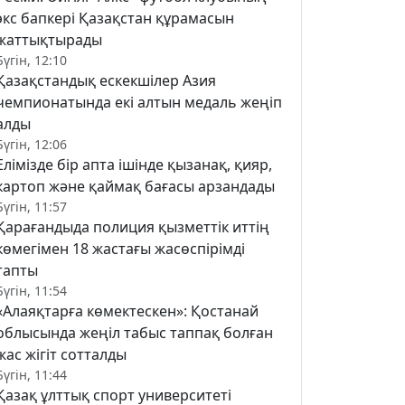
экс бапкері Қазақстан құрамасын
жаттықтырады
Бүгін, 12:10
Қазақстандық ескекшілер Азия
чемпионатында екі алтын медаль жеңіп
алды
Бүгін, 12:06
Елімізде бір апта ішінде қызанақ, қияр,
картоп және қаймақ бағасы арзандады
Бүгін, 11:57
Қарағандыда полиция қызметтік иттің
көмегімен 18 жастағы жасөспірімді
тапты
Бүгін, 11:54
«Алаяқтарға көмектескен»: Қостанай
облысында жеңіл табыс таппақ болған
жас жігіт сотталды
Бүгін, 11:44
Қазақ ұлттық спорт университеті