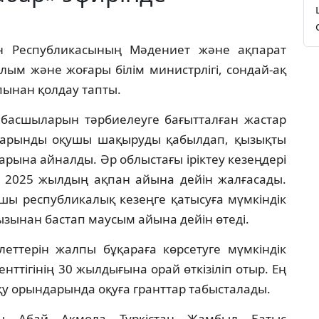
ан Республикасының Мәдениет және ақпарат
Ғылым және жоғары білім министрлігі, сондай-ақ
пынан қолдау тапты.
басшыларын тәрбиелеуге бағытталған жастар
н дарынды оқушы шақыруды қабылдап, қызықты
ына айналды. Әр облыстағы іріктеу кезеңдері
 2025 жылдың ақпан айына дейін жалғасады.
қушы республикалық кезеңге қатысуға мүмкіндік
ызынан бастап маусым айына дейін өтеді.
леттерін жалпы бұқараға көрсетуге мүмкіндік
нттігінің 30 жылдығына орай өткізіліп отыр. Ең
оқу орындарында оқуға гранттар табысталады.
ы, Абай, Ақмола, Түркістан, Жамбыл, Батыс