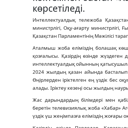
көрсетіледі.
Интеллектуалдық тележоба Қазақст
министрлігі, Оқу-ағарту министрлігі, 
Қазақстан Парламентінің Мәжілісі тара
Аталмыш жоба еліміздің болашақ көш
қозғалысы. Қазірдің өзінде жүздеге
интеллектуалдық ойынның қатысушылар
2024 жылдың қазан айында басталып
Өңірлерден іріктелген ең үздік бес о
алады. Іріктеу кезеңі осы жылдың наур
Жас дарындардың білімдері мен қабі
беретін телевизиялық жоба «Хабар» Аге
үздік үш жеңімпазға еліміздің жоғары 
Қазірдің өзінде Павлодар, Қарағанд