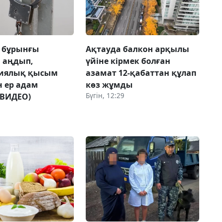
 бұрынғы
Ақтауда балкон арқылы
н аңдып,
үйіне кірмек болған
гиялық қысым
азамат 12-қабаттан құлап
н ер адам
көз жұмды
Бүгін, 12:29
(ВИДЕО)