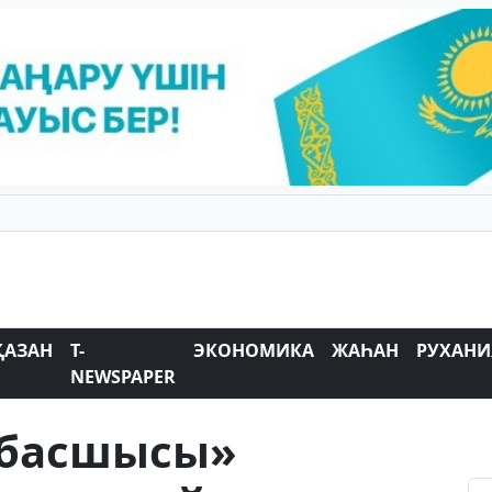
ҚАЗАН
T-
ЭКОНОМИКА
ЖАҺАН
РУХАНИ
NEWSPAPER
шбасшысы»