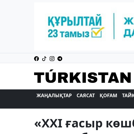
ЖАҢАЛЫҚТАР
САЯСАТ
ҚОҒАМ
ТАЙ
«XXI ғасыр кө