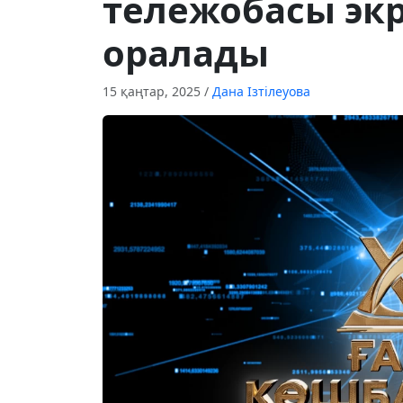
тележобасы экр
оралады
15 қаңтар, 2025
/
Дана Ізтілеуова