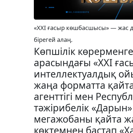
«XXI ғасыр көшбасшысы» — жас д
бірегей алаң.
Көпшілік көрерменг
арасындағы «XXI ға
интеллектуалдық ой
жаңа форматта қайта
агенттігі мен Респу
тәжірибелік «Дарын»
мегажобаны қайта жа
көктемнен бастап «Х