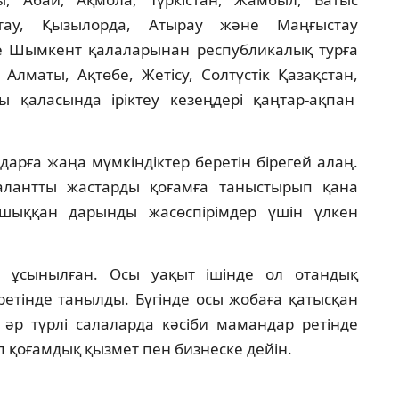
ытау, Қызылорда, Атырау және Маңғыстау
е Шымкент қалаларынан республикалық турға
 Алматы, Ақтөбе, Жетісу, Солтүстік Қазақстан,
 қаласында іріктеу кезеңдері қаңтар-ақпан
арға жаңа мүмкіндіктер беретін бірегей алаң.
талантты жастарды қоғамға таныстырып қана
шыққан дарынды жасөспірімдер үшін үлкен
.
 ұсынылған. Осы уақыт ішінде ол отандық
ретінде танылды. Бүгінде осы жобаға қатысқан
 әр түрлі салаларда кәсіби мамандар ретінде
 қоғамдық қызмет пен бизнеске дейін.