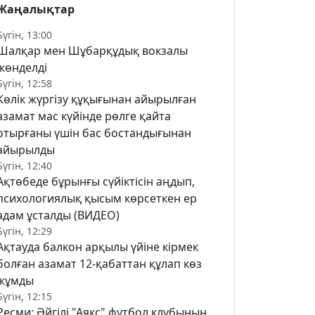
Жаңалықтар
Бүгін, 13:00
Шалқар мен Шұбарқұдық вокзалы
жөнделді
Бүгін, 12:58
Көлік жүргізу құқығынан айырылған
азамат мас күйінде рөлге қайта
отырғаны үшін бас бостандығынан
айырылды
Бүгін, 12:40
Ақтөбеде бұрынғы сүйіктісін аңдып,
психологиялық қысым көрсеткен ер
адам ұсталды (ВИДЕО)
Бүгін, 12:29
Ақтауда балкон арқылы үйіне кірмек
болған азамат 12-қабаттан құлап көз
жұмды
Бүгін, 12:15
Ресми: Әйгілі "Аякс" футбол клубының