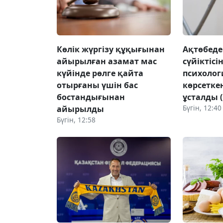
Көлік жүргізу құқығынан
Ақтөбеде
айырылған азамат мас
сүйіктісі
күйінде рөлге қайта
психоло
отырғаны үшін бас
көрсетке
бостандығынан
ұсталды 
Бүгін, 12:40
айырылды
Бүгін, 12:58