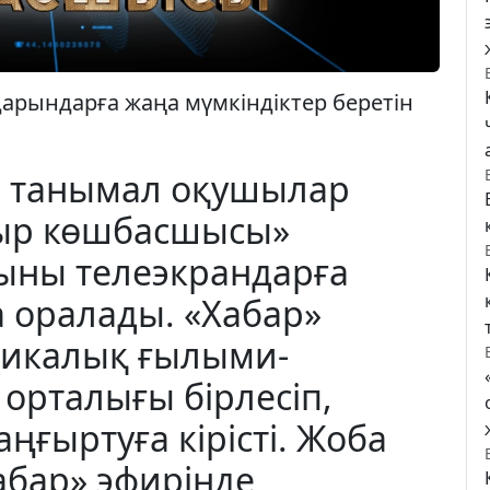
арындарға жаңа мүмкіндіктер беретін
е танымал оқушылар
сыр көшбасшысы»
ыны телеэкрандарға
 оралады. «Хабар»
бликалық ғылыми-
 орталығы бірлесіп,
ңғыртуға кірісті. Жоба
абар» эфирінде