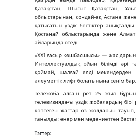
Қазақстан, Шығыс Қазақстан, Ұл
облыстарынан, сондай-ақ Астана жән
қатысатын үздік бестіктер анықталды.
Қостанай облыстарында және Алматы
айларында өтеді.
«XXI ғасыр көшбасшысы» — жас дарынд
Интеллектуалдық ойын білімді әрі 
қоймай, шалғай елді мекендерден 
әлеуметтік лифт болатынына сенім бар
Тележоба алғаш рет 25 жыл бұрын
телевизиядағы үздік жобалардың бірі 
көптеген жастар өз жолдарын тауып,
танылды: өнер мен мәдениеттен бастап
Тэгтер: