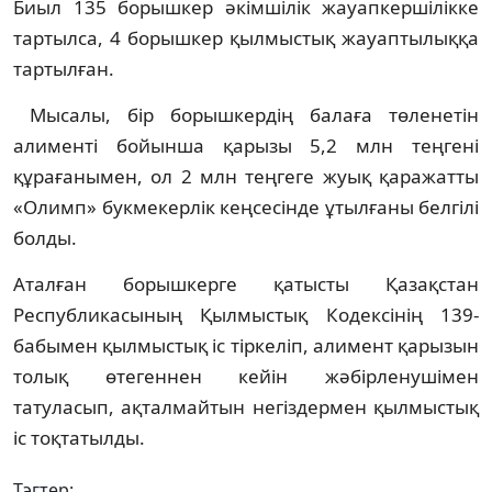
Биыл 135 борышкер әкімшілік жауапкершілікке
тартылса, 4 борышкер қылмыстық жауаптылыққа
тартылған.
Мысалы, бір борышкердің балаға төленетін
алименті бойынша қарызы 5,2 млн теңгені
құрағанымен, ол 2 млн теңгеге жуық қаражатты
«Олимп» букмекерлік кеңсесінде ұтылғаны белгілі
болды.
Аталған борышкерге қатысты Қазақстан
Республикасының Қылмыстық Кодексінің 139-
бабымен қылмыстық іс тіркеліп, алимент қарызын
толық өтегеннен кейін жәбірленушімен
татуласып, ақталмайтын негіздермен қылмыстық
іс тоқтатылды.
Тэгтер: