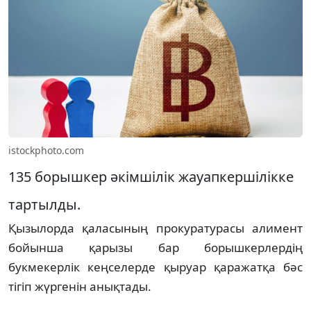
istockphoto.com
135 борышкер әкімшілік жауапкершілікке
тартылды.
Қызылорда қаласының прокуратурасы алимент
бойынша қарызы бар борышкерлердің
букмекерлік кеңселерде қыруар қаражатқа бәс
тігіп жүргенін анықтады.