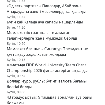
Бүгін, 11:55
«Әділет» партиясы Павлодар, Абай және
Атыраудағы өзекті мәселелерді талқылады
Бүгін, 11:47
Бүгін қай қалада ауа сапасы нашарлайды
Бүгін, 11:20
Мемлекеттік грантқа іліге алмаған
талапкерлерге жаңа мүмкіндік берілді
Бүгін, 10:50
Мемлекет басшысы Сингапур Президентіне
құттықтау жеделхатын жолдады
Бүгін, 10:15
Алматыда FIDE World University Team Chess
Championship 2026 финалистері анықталды
Бүгін, 09:54
Доллар, еуро, рубль: бүгінгі валюта бағамы
белгілі болды
Бүгін, 09:00
43 градус ыстық: 9 тамызға арналған ауа райы
болжамы