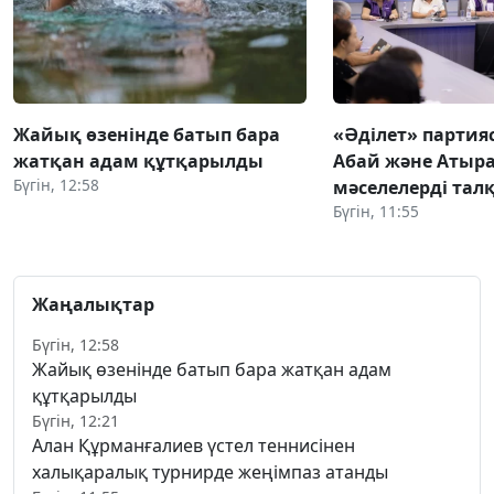
Жайық өзенінде батып бара
«Әділет» партия
жатқан адам құтқарылды
Абай және Атыра
Бүгін, 12:58
мәселелерді та
Бүгін, 11:55
Жаңалықтар
Бүгін, 12:58
Жайық өзенінде батып бара жатқан адам
құтқарылды
Бүгін, 12:21
Алан Құрманғалиев үстел теннисінен
халықаралық турнирде жеңімпаз атанды