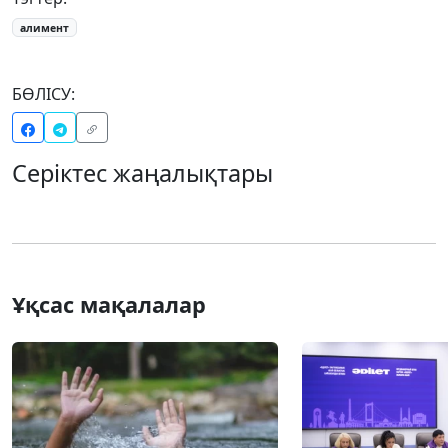
алимент
БӨЛІСУ:
Серіктес жаңалықтары
Ұқсас мақалалар