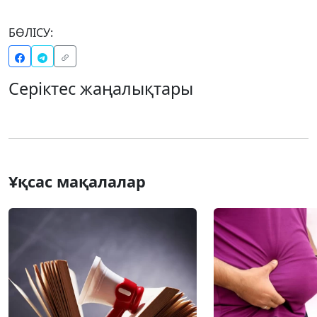
БӨЛІСУ:
Серіктес жаңалықтары
Ұқсас мақалалар