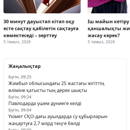
30 минут дауыстап кітап оқу
Іш майын кетіру
есте сақтау қабілетін сақтауға
қаншалықты жиі
көмектеседі – зерттеу
жасау керек?
5 тамыз, 2026
5 тамыз, 2026
Жаңалықтар
Бүгін, 09:25
Жамбыл облысындағы 25 жастағы жігіттің
өліміне қатысты тың дерек шықты
Бүгін, 09:24
Павлодарда үшем дүниеге келді
Бүгін, 09:04
Үкімет СҚО-дағы ауылдарда су құбырларын
жаңартуға 2,7 млрд теңге бөлді
Бүгін, 09:00