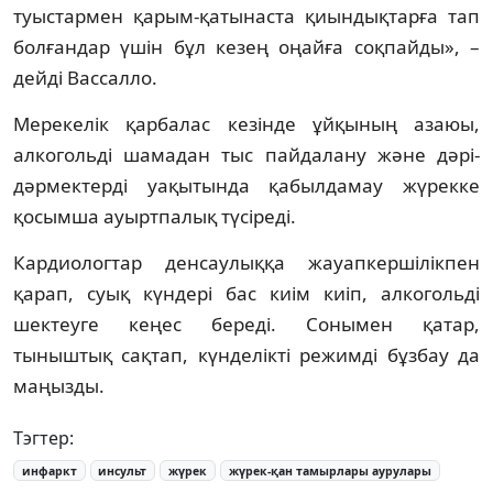
туыстармен қарым-қатынаста қиындықтарға тап
болғандар үшін бұл кезең оңайға соқпайды», –
дейді Вассалло.
Мерекелік қарбалас кезінде ұйқының азаюы,
алкогольді шамадан тыс пайдалану және дәрі-
дәрмектерді уақытында қабылдамау жүрекке
қосымша ауыртпалық түсіреді.
Кардиологтар денсаулыққа жауапкершілікпен
қарап, суық күндері бас киім киіп, алкогольді
шектеуге кеңес береді. Сонымен қатар,
тыныштық сақтап, күнделікті режимді бұзбау да
маңызды.
Тэгтер:
инфаркт
инсульт
жүрек
жүрек-қан тамырлары аурулары