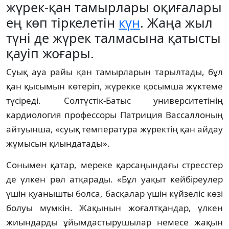
жүрек-қан тамырлары оқиғалары
ең көп тіркелетін
күн
. Жаңа жыл
түні де жүрек талмасына қатысты
қауіп жоғары.
Суық ауа райы қан тамырларын тарылтады, бұл
қан қысымын көтеріп, жүрекке қосымша жүктеме
түсіреді. Солтүстік-Батыс университетінің
кардиология профессоры Патриция Вассаллоның
айтуынша, «суық температура жүректің қан айдау
жұмысын қиындатады».
Сонымен қатар, мереке қарсаңындағы стресстер
де үлкен рөл атқарады. «Бұл уақыт кейбіреулер
үшін қуанышты болса, басқалар үшін күйзеліс көзі
болуы мүмкін. Жақынын жоғалтқандар, үлкен
жиындарды ұйымдастырушылар немесе жақын