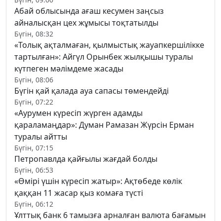
Абай облысында ағаш кесумен заңсыз
айналысқан цех жұмысы тоқтатылды
Бүгін, 08:32
«Толық ақталмаған, қылмыстық жауапкершілікке
тартылған»: Айгүл Орынбек жылқышы туралы
күтпеген мәлімдеме жасады
Бүгін, 08:06
Бүгін қай қалада ауа сапасы төмендейді
Бүгін, 07:22
«Аурумен күресіп жүрген адамды
қараламаңдар»: Думан Рамазан Жүрсін Ерман
туралы айтты
Бүгін, 07:15
Петропавлда қайғылы жағдай болды
Бүгін, 06:53
«Өмірі үшін күресіп жатыр»: Ақтөбеде көлік
қаққан 11 жасар қыз комаға түсті
Бүгін, 06:12
Ұлттық банк 6 тамызға арналған валюта бағамын