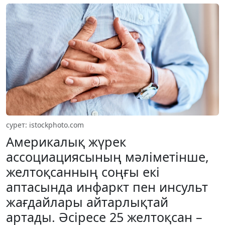
cурет: istockphoto.com
Америкалық жүрек
ассоциациясының мәліметінше,
желтоқсанның соңғы екі
аптасында инфаркт пен инсульт
жағдайлары айтарлықтай
артады. Әсіресе 25 желтоқсан –