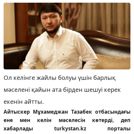
Ол келінге жайлы болуы үшін барлық
мәселені қайын ата бірден шешуі керек
екенін айтты.
Айтыскер Мұхамеджан Тазабек отбасындағы
ене мен келін мәселесін көтерді, деп
хабарлады turkystan.kz порталы