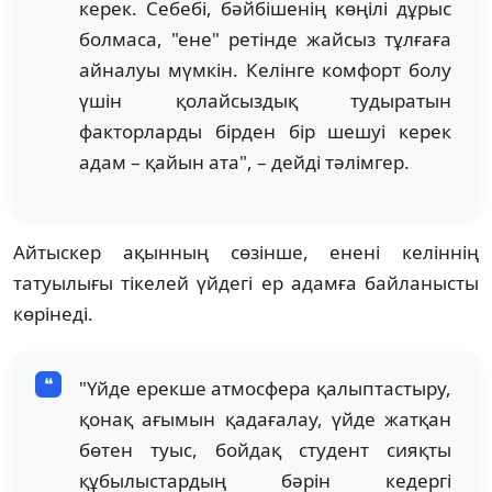
керек. Себебі, бәйбішенің көңілі дұрыс
болмаса, "ене" ретінде жайсыз тұлғаға
айналуы мүмкін. Келінге комфорт болу
үшін қолайсыздық тудыратын
факторларды бірден бір шешуі керек
адам – қайын ата", – дейді тәлімгер.
Айтыскер ақынның сөзінше, енені келіннің
татуылығы тікелей үйдегі ер адамға байланысты
көрінеді.
"Үйде ерекше атмосфера қалыптастыру,
қонақ ағымын қадағалау, үйде жатқан
бөтен туыс, бойдақ студент сияқты
құбылыстардың бәрін кедергі