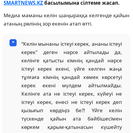
SMARTNEWS.KZ
басылымына сілтеме жасап.
Медиа маманы келін шаңыраққа келгенде қайын
атаның рөлінің зор екенін атап өтті.
“Келін мынаны істеуі керек, ананы істеуі
керек" деген нәрсе айтылады да,
келінге қатысты кімнің қандай нәрсе
істеуі керек екені, үйге келген жаңа
тұлғаға кімнің қандай көмек көрсетуі
керек екені мүлдем айтылмайды.
Келінге ата не істеуі керек, күйеуі не
істеуі керек, енесі не істеуі керек деп
қызығып көрдіңіз бе?! Үйге келін
түскенде қайын ата бәйбішесімен
көркем қарым-қатынасын күшейту