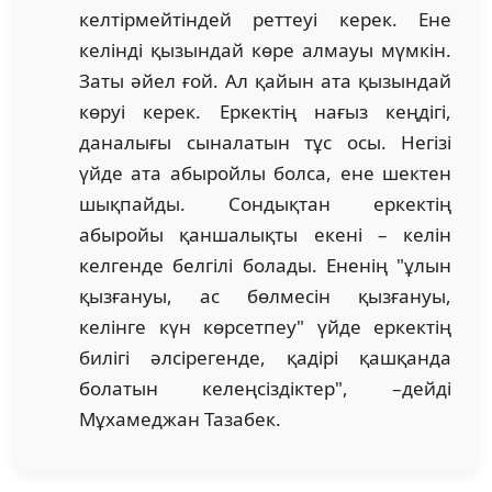
келтірмейтіндей реттеуі керек. Ене
келінді қызындай көре алмауы мүмкін.
Заты әйел ғой. Ал қайын ата қызындай
көруі керек. Еркектің нағыз кеңдігі,
даналығы сыналатын тұс осы. Негізі
үйде ата абыройлы болса, ене шектен
шықпайды. Сондықтан еркектің
абыройы қаншалықты екені – келін
келгенде белгілі болады. Ененің "ұлын
қызғануы, ас бөлмесін қызғануы,
келінге күн көрсетпеу" үйде еркектің
билігі әлсірегенде, қадірі қашқанда
болатын келеңсіздіктер", –дейді
Мұхамеджан Тазабек.