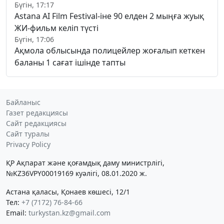
Бүгін, 17:17
Astana AI Film Festival-іне 90 елден 2 мыңға жуық
ЖИ-фильм келіп түсті
Бүгін, 17:06
Ақмола облысында полицейлер жоғалып кеткен
баланы 1 сағат ішінде тапты
Байланыс
Газет редакциясы
Сайт редакциясы
Сайт туралы
Privacy Policy
ҚР Ақпарат және қоғамдық даму министрлігі,
№KZ36VPY00019169 куәлігі, 08.01.2020 ж.
Астана қаласы, Қонаев көшесі, 12/1
Тел:
+7 (7172) 76-84-66
Email:
turkystan.kz@gmail.com