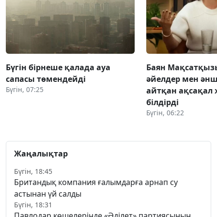
Бүгін бірнеше қалада ауа
Баян Мақсатқыз
сапасы төмендейді
әйелдер мен әнш
Бүгін, 07:25
айтқан ақсақал 
білдірді
Бүгін, 06:22
Жаңалықтар
Бүгін, 18:45
Британдық компания ғалымдарға арнап су
астынан үй салды
Бүгін, 18:31
Павлодар көшелерінде «Әділет» партиясының