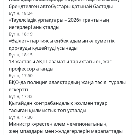
брендтелген автобустары қатынай бастады
Бүгін, 18:24
«Тәуелсіздік ұрпақтары – 2026» грантының
иегерлері анықталды
Бүгін, 18:19
«Әділет» партиясы еңбек адамын әлеуметтік
қорғауды күшейтуді ұсынады
Бүгін, 18:15
18 жастағы АҚШ азаматы тарихтағы ең жас
профессор атанды
Бүгін, 17:50
БҚО-да полиция алаяқтардың жаңа тәсілі туралы
ескертті
Бүгін, 17:43
Қытайдан контрабандалық жолмен тауар
тасыған қылмыстық топ ұсталды
Бүгін, 17:30
Министр күрестен әлем чемпионатының
жеңімпаздары мен жүлдегерлерін марапаттады