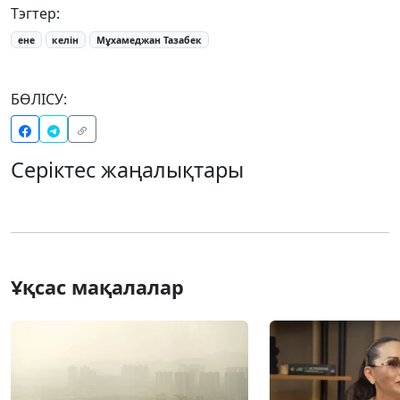
Тэгтер:
ене
келін
Мұхамеджан Тазабек
БӨЛІСУ:
Серіктес жаңалықтары
Ұқсас мақалалар