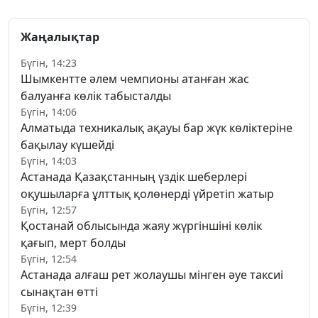
Жаңалықтар
Бүгін, 14:23
Шымкентте әлем чемпионы атанған жас
балуанға көлік табысталды
Бүгін, 14:06
Алматыда техникалық ақауы бар жүк көліктеріне
бақылау күшейді
Бүгін, 14:03
Астанада Қазақстанның үздік шеберлері
оқушыларға ұлттық қолөнерді үйретіп жатыр
Бүгін, 12:57
Қостанай облысында жаяу жүргіншіні көлік
қағып, мерт болды
Бүгін, 12:54
Астанада алғаш рет жолаушы мінген әуе таксиі
сынақтан өтті
Бүгін, 12:39