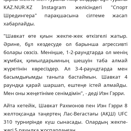
KAZ.NUR.KZ Instagram желісіндегі "Спорт
Шредингера" парақшасына сілтеме жасап
хабарлайды.
"Шавкат өте қиын жекпе-жек өткізгелі жатыр.
Әрине, бұл кездесуде ол барынша агрессивті
болары сөзсіз. Меніңше, 1-2-раундтарда ол менің
жұмбақ қимылдарымның шешуін таба алмай
жүретінін көресіздер. Ал 3-4-раундтарда мен
басымдығымды таныта бастаймын. Шавкат 4
раундқа қарай шаршап, ештеңе істей алмайды.
Мен оны жеңетініме сенімдімін", - деді Иэн Гэрри.
Айта кетейік, Шавкат Рахмонов пен Иэн Гэрри 8
желтоқсанда таңертең Лас-Вегастағы (АҚШ) UFC
310 турнирінде күш сынасады. Олардың жекпе-
жегі 5 раундқа жоспарланған.