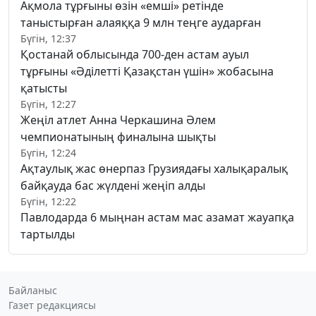
Ақмола тұрғыны өзін «емші» ретінде
таныстырған алаяққа 9 млн теңге аударған
Бүгін, 12:37
Қостанай облысында 700-ден астам ауыл
тұрғыны «Әділетті Қазақстан үшін» жобасына
қатысты
Бүгін, 12:27
Жеңіл атлет Анна Черкашина Әлем
чемпионатының финалына шықты
Бүгін, 12:24
Ақтаулық жас өнерпаз Грузиядағы халықаралық
байқауда бас жүлдені жеңіп алды
Бүгін, 12:22
Павлодарда 6 мыңнан астам мас азамат жауапқа
тартылды
Байланыс
Газет редакциясы