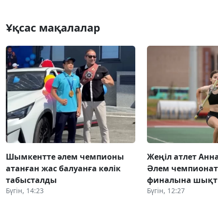
Ұқсас мақалалар
Шымкентте әлем чемпионы
Жеңіл атлет Анн
атанған жас балуанға көлік
Әлем чемпиона
табысталды
финалына шық
Бүгін, 14:23
Бүгін, 12:27