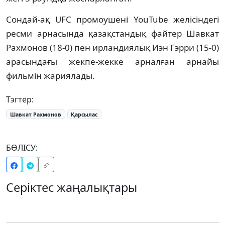
Сондай-ақ UFC промоушені YouTube желісіндегі
ресми арнасында қазақстандық файтер Шавкат
Рахмонов (18-0) пен ирландиялық Иэн Гэрри (15-0)
арасындағы жекпе-жекке арналған арнайы
фильмін жариялады.
Тэгтер:
Шавкат Рахмонов
Қарсылас
БӨЛІСУ:
Серіктес жаңалықтары