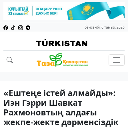
бейсенбі, 6 тамыз, 2026
«Ештеңе істей алмайды»:
Иэн Гэрри Шавкат
Рахмоновтың алдағы
жекпе-жекте дәрменсіздік