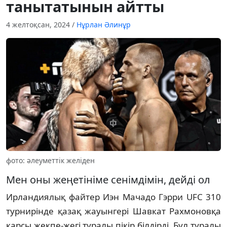
танытатынын айтты
4 желтоқсан, 2024
/
Нұрлан Әлинұр
фото: әлеуметтік желіден
Мен оны жеңетініме сенімдімін, дейді ол
Ирландиялық файтер Иэн Мачадо Гэрри UFC 310
турнирінде қазақ жауынгері Шавкат Рахмоновқа
қарсы жекпе-жегі туралы пікір білдірді. Бұл туралы