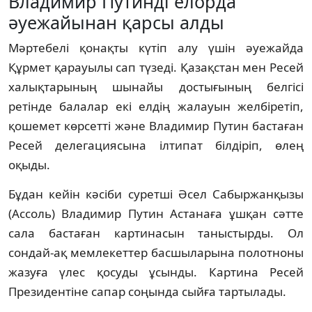
Владимир Путинді елорда
әуежайынан қарсы алды
Мәртебелі қонақты күтіп алу үшін әуежайда
Құрмет қарауылы сап түзеді. Қазақстан мен Ресей
халықтарының шынайы достығының белгісі
ретінде балалар екі елдің жалауын желбіретіп,
қошемет көрсетті және Владимир Путин бастаған
Ресей делегациясына ілтипат білдіріп, өлең
оқыды.
Бұдан кейін кәсіби суретші Әсел Сабыржанқызы
(Ассоль) Владимир Путин Астанаға ұшқан сәтте
сала бастаған картинасын таныстырды. Ол
сондай-ақ мемлекеттер басшыларына полотноны
жазуға үлес қосуды ұсынды. Картина Ресей
Президентіне сапар соңында сыйға тартылады.