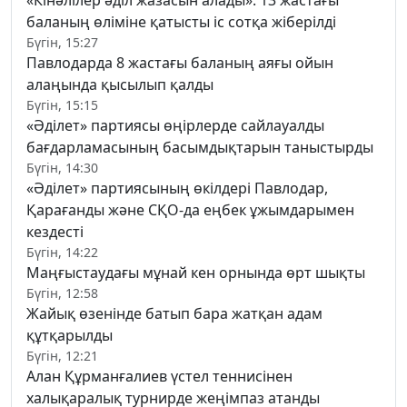
баланың өліміне қатысты іс сотқа жіберілді
Бүгін, 15:27
Павлодарда 8 жастағы баланың аяғы ойын
алаңында қысылып қалды
Бүгін, 15:15
«Әділет» партиясы өңірлерде сайлауалды
бағдарламасының басымдықтарын таныстырды
Бүгін, 14:30
«Әділет» партиясының өкілдері Павлодар,
Қарағанды және СҚО-да еңбек ұжымдарымен
кездесті
Бүгін, 14:22
Маңғыстаудағы мұнай кен орнында өрт шықты
Бүгін, 12:58
Жайық өзенінде батып бара жатқан адам
құтқарылды
Бүгін, 12:21
Алан Құрманғалиев үстел теннисінен
халықаралық турнирде жеңімпаз атанды