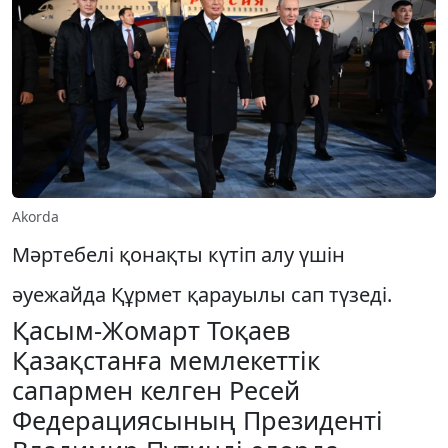
Akorda
Мәртебелі қонақты күтіп алу үшін
әуежайда Құрмет қарауылы сап түзеді.
Қасым-Жомарт Тоқаев
Қазақстанға мемлекеттік
сапармен келген Ресей
Федерациясының Президенті