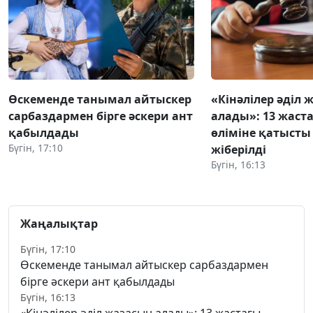
Өскеменде танымал айтыскер
«Кінәлілер әділ 
сарбаздармен бірге әскери ант
алады»: 13 жаст
қабылдады
өліміне қатысты 
Бүгін, 17:10
жіберілді
Бүгін, 16:13
Жаңалықтар
Бүгін, 17:10
Өскеменде танымал айтыскер сарбаздармен
бірге әскери ант қабылдады
Бүгін, 16:13
«Кінәлілер әділ жазасын алады»: 13 жастағы