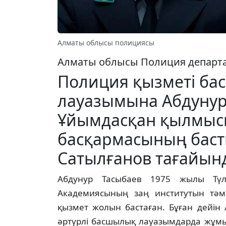
Алматы облысы полициясы
Алматы облысы Полиция департам
Полиция қызметі ба
лауазымына Абдунур
Ұйымдасқан қылмысқ
басқармасының бас
Сатылғанов тағайын
Абдунур Тасыбаев 1975 жылы Түл
Академиясының заң институтын тәм
қызмет жолын бастаған. Бұған дейін
әртүрлі басшылық лауазымдарда жұмыс