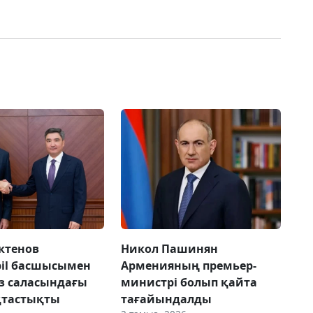
ктенов
Никол Пашинян
il басшысымен
Арменияның премьер-
з саласындағы
министрі болып қайта
тастықты
тағайындалды