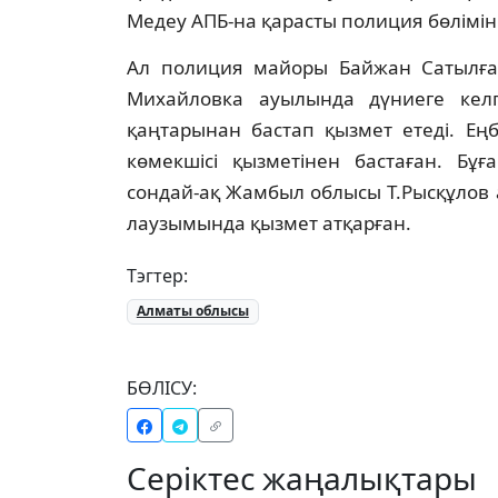
Медеу АПБ-на қарасты полиция бөлімін
Ал полиция майоры Байжан Сатылғ
Михайловка ауылында дүниеге келг
қаңтарынан бастап қызмет етеді. Ең
көмекшісі қызметінен бастаған. Бұғ
сондай-ақ Жамбыл облысы Т.Рысқұлов 
лаузымында қызмет атқарған.
Тэгтер:
Алматы облысы
БӨЛІСУ:
Серіктес жаңалықтары