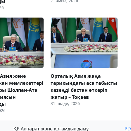
2 тамыз, 2026
ды
26
Азия және
Орталық Азия жаңа
ан мемлекеттері
тарихындағы аса табысты
ры Шолпан-Ата
кезеңді бастан өткеріп
циясын
жатыр – Тоқаев
31 шілде, 2026
ды
026
ҚР Ақпарат және қоғамдық даму
PD