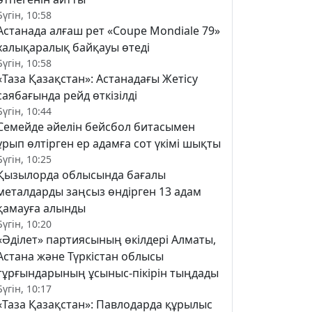
Бүгін, 10:58
Астанада алғаш рет «Coupe Mondiale 79»
халықаралық байқауы өтеді
Бүгін, 10:58
«Таза Қазақстан»: Астанадағы Жетісу
саябағында рейд өткізілді
Бүгін, 10:44
Семейде әйелін бейсбол битасымен
ұрып өлтірген ер адамға сот үкімі шықты
Бүгін, 10:25
Қызылорда облысында бағалы
металдарды заңсыз өндірген 13 адам
қамауға алынды
Бүгін, 10:20
«Әділет» партиясының өкілдері Алматы,
Астана және Түркістан облысы
тұрғындарының ұсыныс-пікірін тыңдады
Бүгін, 10:17
«Таза Қазақстан»: Павлодарда құрылыс