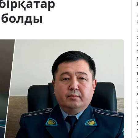
бірқатар
 болды