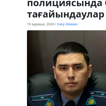
полициясында 
тағайындаулар
19 қараша, 2024
/
Інжу Әлихан