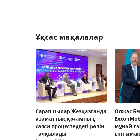
Ұқсас мақалалар
Сарапшылар Жезқазғанда
Олжас Бе
азаматтық қоғамның
ExxonMob
саяси процестердегі рөлін
мұнай-га
талқылады
ынтымақ