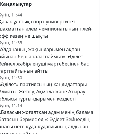
Жаңалықтар
Бүгін, 11:44
Қазақ ұлттық спорт университеті
шахматтан әлем чемпионатының плей-
офф кезеңіне шықты
Бүгін, 11:35
«Ұлдананың жақындарымен ақпан
айынан бері араласпаймыз»: Әділет
Зейнел жәбірленуші мәртебесінен бас
тартпайтынын айтты
Бүгін, 11:30
«Әділет» партиясының кандидаттары
Алматы, Жетісу, Ақмола және Атырау
облысы тұрғындарымен кездесті
Бүгін, 11:14
«Баласын жоғалтқан адам менің балама
батасын бермес еді»: Әділет Зейнелдің
анасы неге құда-құдағиының алдынан
өтпегенін айтты