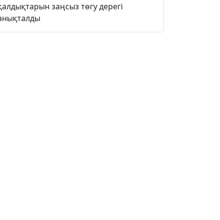
қалдықтарын заңсыз төгу дерегі
анықталды