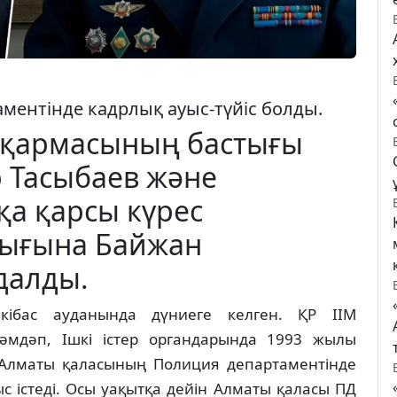
ентінде кадрлық ауыс-түйіс болды.
сқармасының бастығы
 Тасыбаев және
а қарсы күрес
тығына Байжан
далды.
кібас ауданында дүниеге келген. ҚР ІІМ
әмдәп, Ішкі істер органдарында 1993 жылы
 Алматы қаласының Полиция департаментінде
 істеді. Осы уақытқа дейін Алматы қаласы ПД