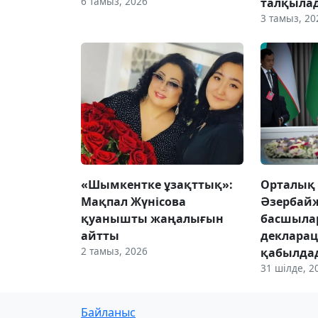
6 тамыз, 2026
талқыла
3 тамыз, 20
«Шымкентке ұзақттық»:
Орталық 
Мақпал Жүнісова
Әзербайж
қуанышты жаңалығын
басшыла
айтты
деклара
2 тамыз, 2026
қабылда
31 шілде, 2
Байланыс