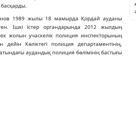
 басқарды.
анов 1989 жылы 18 мамырда Қордай ауданы
ен. Ішкі істер органдарында 2012 жылдың
бек жолын учаскелік полиция инспекторының
ан дейін Көліктегі полиция департаментінің,
атындағы аудандық полиция бөлімінің бастығы