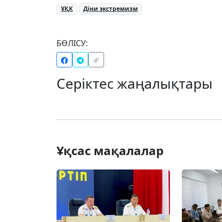
ҰҚК
Діни экстремизм
БӨЛІСУ:
Серіктес жаңалықтары
Ұқсас мақалалар