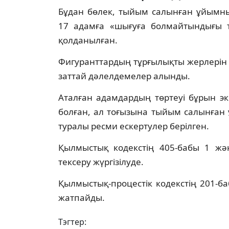
Бұдан бөлек, тыйым салынған ұйымны
17 адамға «шығуға болмайтындығы т
қолданылған.
Фигуранттардың тұрғылықты жерлерін 
заттай дәлелдемелер алынды.
Аталған адамдардың төртеуі бұрын э
болған, ал тоғызына тыйым салынған 
туралы ресми ескертулер берілген.
Қылмыстық кодекстің 405-бабы 1 жән
тексеру жүргізілуде.
Қылмыстық-процестік кодекстің 201-ба
жатпайды.
Тэгтер: