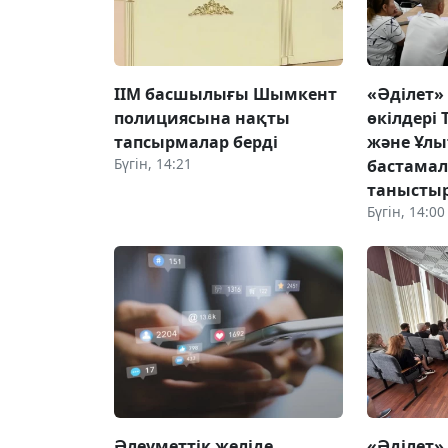
ІІМ басшылығы Шымкент
«Әділет»
полициясына нақты
өкілдері 
тапсырмалар берді
және Ұлы
Бүгін, 14:21
бастама
танысты
Бүгін, 14:00
Әлеуметтік желіде
«Әділет»