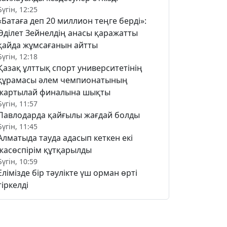
Бүгін, 12:25
«Батаға деп 20 миллион теңге берді»:
Әділет Зейнелдің анасы қаражатты
қайда жұмсағанын айтты
Бүгін, 12:18
Қазақ ұлттық спорт университетінің
құрамасы әлем чемпионатының
жартылай финалына шықты
Бүгін, 11:57
Павлодарда қайғылы жағдай болды
Бүгін, 11:45
Алматыда тауда адасып кеткен екі
жасөспірім құтқарылды
Бүгін, 10:59
Елімізде бір тәулікте үш орман өрті
тіркелді