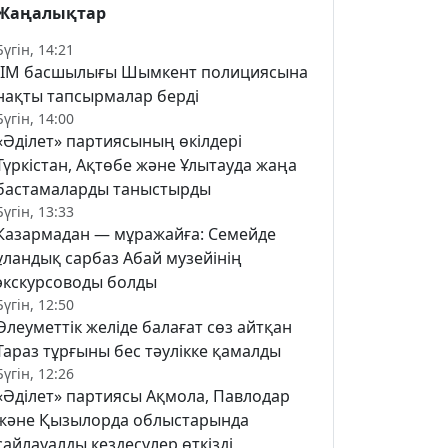
Жаңалықтар
Бүгін, 14:21
ІІМ басшылығы Шымкент полициясына
нақты тапсырмалар берді
Бүгін, 14:00
«Әділет» партиясының өкілдері
Түркістан, Ақтөбе және Ұлытауда жаңа
бастамаларды таныстырды
Бүгін, 13:33
Казармадан — мұражайға: Семейде
ұландық сарбаз Абай музейінің
экскурсоводы болды
Бүгін, 12:50
Әлеуметтік желіде балағат сөз айтқан
Тараз тұрғыны бес тәулікке қамалды
Бүгін, 12:26
«Әділет» партиясы Ақмола, Павлодар
және Қызылорда облыстарында
сайлауалды кездесулер өткізді