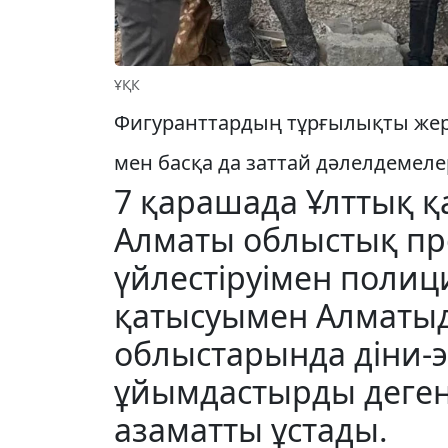
ҰҚК
Фигуранттардың тұрғылықты жерл
мен басқа да заттай дәлелдемел
7 қарашада Ұлттық қа
Алматы облыстық п
үйлестіруімен поли
қатысуымен Алматыд
облыстарында діни-э
ұйымдастырды деген 
азаматты ұстады.