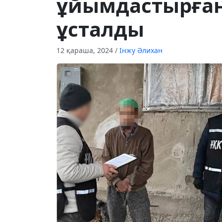
ұйымдастырған
ұсталды
12 қараша, 2024
/
Інжу Әлихан