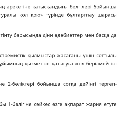
ң әрекетіне қатысқандығы белгілері бойынша
уралы қол қою» түрінде бұлтартпау шарасы
тінту барысында діни әдебиеттер мен басқа да
кстремистік қылмыстар жасағаны үшін соттылы
ұйымның қызметіне қатысуға жол берілмейтіні
е 2-бөліктері бойынша сотқа дейінгі тергеп-
бы 1-бөлігіне сәйкес өзге ақпарат жария етуге