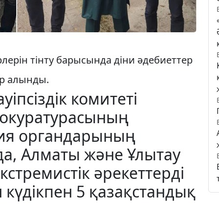
ерін тінту барысында діни әдебиеттер
ер алынды.
уіпсіздік комитеті
рокуратурасының
ция органдарының
а, Алматы және Ұлытау
кстремистік әрекеттерді
күдікпен 5 қазақстандық