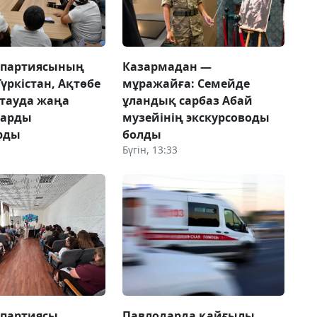
 партиясының
Казармадан —
Түркістан, Ақтөбе
мұражайға: Семейде
тауда жаңа
ұландық сарбаз Абай
ларды
музейінің экскурсоводы
рды
болды
Бүгін, 13:33
 партиясы
Павлодарда қайғылы