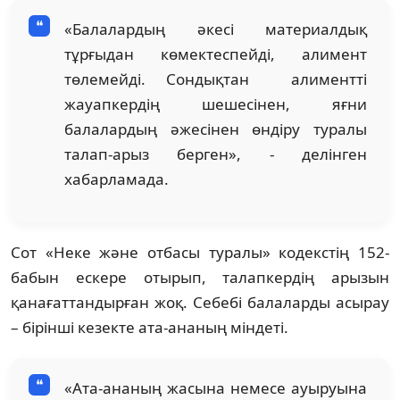
«Балалардың әкесі материалдық
тұрғыдан көмектеспейді, алимент
төлемейді. Сондықтан алиментті
жауапкердің шешесінен, яғни
балалардың әжесінен өндіру туралы
талап-арыз берген», - делінген
хабарламада.
Сот «Неке және отбасы туралы» кодекстің 152-
бабын ескере отырып, талапкердің арызын
қанағаттандырған жоқ. Себебі балаларды асырау
– бірінші кезекте ата-ананың міндеті.
«Ата-ананың жасына немесе ауыруына