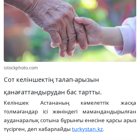
istockphoto.com
Сот келіншектің талап-арызын
қанағаттандырудан бас тартты.
Келіншек Астананың кәмелеттік жасқа
толмағандар ісі жөніндегі мамандандырылған
ауданаралық сотына бұрынғы енесіне қарсы арыз
түсірген, деп хабарлайды
turkystan.kz
.