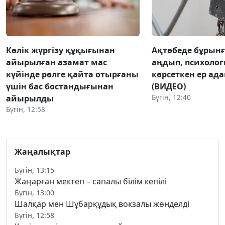
Көлік жүргізу құқығынан
Ақтөбеде бұрынғы
айырылған азамат мас
аңдып, психоло
күйінде рөлге қайта отырғаны
көрсеткен ер ад
үшін бас бостандығынан
(ВИДЕО)
Бүгін, 12:40
айырылды
Бүгін, 12:58
Жаңалықтар
Бүгін, 13:15
Жаңарған мектеп – сапалы білім кепілі
Бүгін, 13:00
Шалқар мен Шұбарқұдық вокзалы жөнделді
Бүгін, 12:58