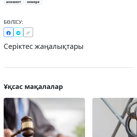
алимент
немере
БӨЛІСУ:
Серіктес жаңалықтары
Ұқсас мақалалар