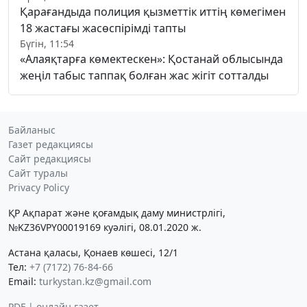
Қарағандыда полиция қызметтік иттің көмегімен
18 жастағы жасөспірімді тапты
Бүгін, 11:54
«Алаяқтарға көмектескен»: Қостанай облысында
жеңіл табыс таппақ болған жас жігіт сотталды
Байланыс
Газет редакциясы
Сайт редакциясы
Сайт туралы
Privacy Policy
ҚР Ақпарат және қоғамдық даму министрлігі,
№KZ36VPY00019169 куәлігі, 08.01.2020 ж.
Астана қаласы, Қонаев көшесі, 12/1
Тел:
+7 (7172) 76-84-66
Email:
turkystan.kz@gmail.com
PDF | онлайн газет