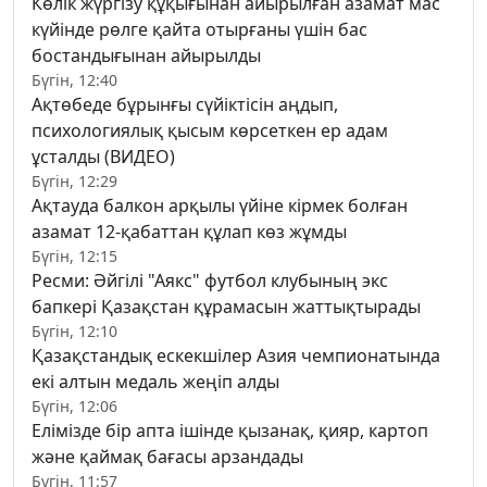
Көлік жүргізу құқығынан айырылған азамат мас
күйінде рөлге қайта отырғаны үшін бас
бостандығынан айырылды
Бүгін, 12:40
Ақтөбеде бұрынғы сүйіктісін аңдып,
психологиялық қысым көрсеткен ер адам
ұсталды (ВИДЕО)
Бүгін, 12:29
Ақтауда балкон арқылы үйіне кірмек болған
азамат 12-қабаттан құлап көз жұмды
Бүгін, 12:15
Ресми: Әйгілі "Аякс" футбол клубының экс
бапкері Қазақстан құрамасын жаттықтырады
Бүгін, 12:10
Қазақстандық ескекшілер Азия чемпионатында
екі алтын медаль жеңіп алды
Бүгін, 12:06
Елімізде бір апта ішінде қызанақ, қияр, картоп
және қаймақ бағасы арзандады
Бүгін, 11:57