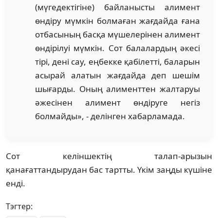
(мүгедектігіне) байланысты алимент
өндіру мүмкін болмаған жағдайда ғана
отбасының басқа мүшелерінен алимент
өндірілуі мүмкін. Сот балалардың әкесі
тірі, дені сау, еңбекке қабілетті, баларын
асырай алатын жағдайда деп шешім
шығарды. Оның алименттен жалтаруы
әжесінен алимент өндіруге негіз
болмайды», - делінген хабарламада.
Сот келіншектің талап-арызын
қанағаттандырудан бас тартты. Үкім заңды күшіне
енді.
Тэгтер: