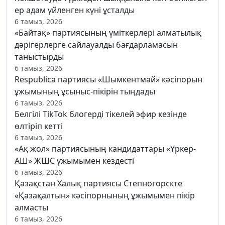
ер адам үйленген күні ұсталды
6 тамыз, 2026
«Байтақ» партиясының үміткерлері алматылық
дәрігерлерге сайлауалды бағдарламасын
таныстырды
6 тамыз, 2026
Respublica партиясы «Шымкентмай» кәсіпорын
ұжымының ұсыныс-пікірін тыңдады
6 тамыз, 2026
Белгілі TikTok блогерді тікелей эфир кезінде
өлтіріп кетті
6 тамыз, 2026
«Ақ жол» партиясының кандидаттары «Үркер-
АШ» ЖШС ұжымымен кездесті
6 тамыз, 2026
Қазақстан Халық партиясы Степногорскте
«Қазақалтын» кәсіпорнының ұжымымен пікір
алмасты
6 тамыз, 2026