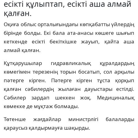
есікті құлыптап, есікті аша алмай
қалған.
Оқиға облыс орталығындағы көпқабатты үйлердің
бірінде болды. Екі бала ата-анасы көшеге шығып
кеткенде есікті бекіткішке жауып, қайта аша
алмай қалған.
Құтқарушылар гидравликалық құралдардың
көмегімен терезенің торын босатып, сол арқылы
пәтерге кірген. Пәтерге кірген тұста қорқып
қалған сәбилердің жылаған дауыстары естілді.
Сәбилер зардап шеккен жоқ. Медициналық
көмекке де мұқтаж болмады.
Төтенше жағдайлар министрлігі балаларды
қараусыз қалдырмауға шақырды.