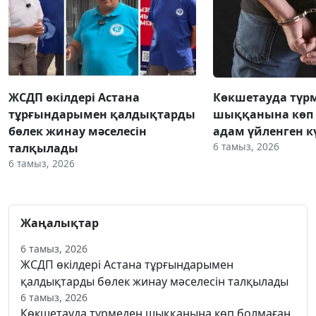
ЖСДП өкілдері Астана
Көкшетауда түр
тұрғындарымен қалдықтарды
шыққанына көп 
бөлек жинау мәселесін
адам үйленген к
6 тамыз, 2026
талқылады
6 тамыз, 2026
Жаңалықтар
6 тамыз, 2026
ЖСДП өкілдері Астана тұрғындарымен
қалдықтарды бөлек жинау мәселесін талқылады
6 тамыз, 2026
Көкшетауда түрмеден шыққанына көп болмаған