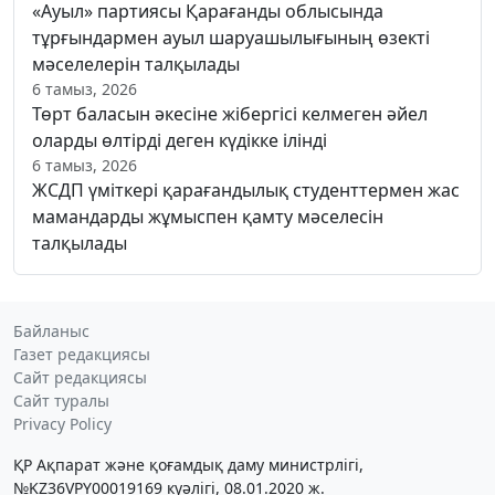
«Ауыл» партиясы Қарағанды облысында
тұрғындармен ауыл шаруашылығының өзекті
мәселелерін талқылады
6 тамыз, 2026
Төрт баласын әкесіне жібергісі келмеген әйел
оларды өлтірді деген күдікке ілінді
6 тамыз, 2026
ЖСДП үміткері қарағандылық студенттермен жас
мамандарды жұмыспен қамту мәселесін
талқылады
Байланыс
Газет редакциясы
Сайт редакциясы
Сайт туралы
Privacy Policy
ҚР Ақпарат және қоғамдық даму министрлігі,
№KZ36VPY00019169 куәлігі, 08.01.2020 ж.