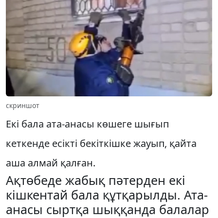
скриншот
Екі бала ата-анасы көшеге шығып
кеткенде есікті бекіткішке жауып, қайта
аша алмай қалған.
Ақтөбеде жабық пәтерден екі
кішкентай бала құтқарылды. Ата-
анасы сыртқа шыққанда балалар