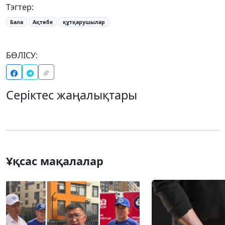
Тэгтер:
Бала
Ақтөбе
құтқарушылар
БӨЛІСУ:
Серіктес жаңалықтары
Ұқсас мақалалар