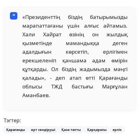
«Президенттің біздің батырымызды
марапаттағаны үшін алғыс айтамыз.
Хали Хайрат өзінің он жылдық
қызметінде мамандыққа деген
адалдығын көрсетіп, ерлігімен
ерекшеленіп қаншама адам өмірін
құтқарды. Ол біздің жадымызда мәңгі
қалады», - деп атап өтті Қарағанды
облысы ТЖД бастығы Марғұлан
Аманбаев.
Тэгтер:
Қарағанды
өрт сөндіруші
Қаза тапты
Қарқаралы
ерлік