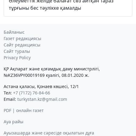
Әлеуметтік желіде балағат сөз айтқан Тараз
тұрғыны бес тәулікке қамалды
Байланыс
Газет редакциясы
Сайт редакциясы
Сайт туралы
Privacy Policy
ҚР Ақпарат және қоғамдық даму министрлігі,
№KZ36VPY00019169 куәлігі, 08.01.2020 ж.
Астана қаласы, Қонаев көшесі, 12/1
Тел:
+7 (7172) 76-84-66
Email:
turkystan.kz@gmail.com
PDF | онлайн газет
Ауа райы
Ауызашарда және сәресіде оқылатын дұға