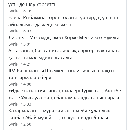
үстінде шоу көрсетті
Бүгін, 16:16
Елена Рыбакина Торонтодағы турнирдің үшінші
айналымында жеңіске жетті
Бүгін, 16:03
Лионель Мессидің әкесі Хорхе Месси көз жұмды
Бүгін, 15:01
Астананың бас санитариялық дәрігері вакцинаға
қатысты мәлімдеме жасады
Бүгін, 14:21
ІІМ басшылығы Шымкент полициясына нақты
тапсырмалар берді
Бүгін, 14:00
«Әділет» партиясының өкілдері Түркістан, Ақтөбе
және Ұлытауда жаңа бастамаларды таныстырды
Бүгін, 13:33
Казармадан — мұражайға: Семейде ұландық
сарбаз Абай музейінің экскурсоводы болды
Бүгін, 12:50