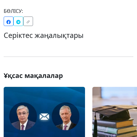
БӨЛІСУ:
Серіктес жаңалықтары
Ұқсас мақалалар