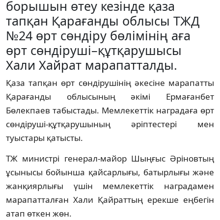
борышын өтеу кезінде қаза
тапқан Қарағанды облысы ТЖД
№24 өрт сөндіру бөлімінің аға
өрт сөндіруші–құтқарушысы
Хали Хайрат марапатталды.
Қаза тапқан өрт сөндірушінің әкесіне марапатты
Қарағанды облысының әкімі Ермағанбет
Бөлекпаев табыстады. Мемлекеттік наградаға өрт
сөндіруші-құтқарушының әріптестері мен
туыстары қатысты.
ТЖ министрі генерал-майор Шыңғыс Әріновтың
ұсынысы бойынша қайсарлығы, батырлығы және
жанқиярлығы үшін мемлекеттік наградамен
марапатталған Хали Қайраттың ерекше еңбегін
атап өткен жөн.