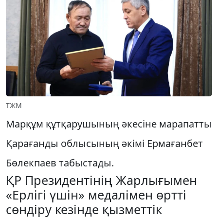
ТЖМ
Марқұм құтқарушының әкесіне марапатты
Қарағанды облысының әкімі Ермағанбет
Бөлекпаев табыстады.
ҚР Президентінің Жарлығымен
«Ерлігі үшін» медалімен өртті
сөндіру кезінде қызметтік