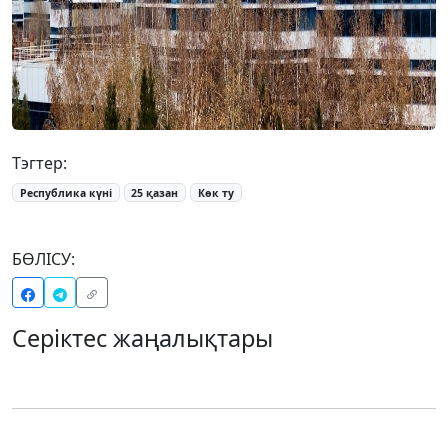
Тэгтер:
Республика күні
25 қазан
Көк ту
БӨЛІСУ:
Серіктес жаңалықтары