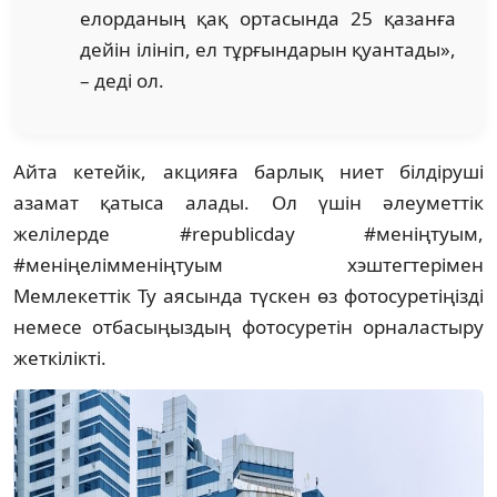
елорданың қақ ортасында 25 қазанға
дейін ілініп, ел тұрғындарын қуантады»,
– деді ол.
Айта кетейік, акцияға барлық ниет білдіруші
азамат қатыса алады. Ол үшін әлеуметтік
желілерде #republicday #меніңтуым,
#меніңелімменіңтуым хэштегтерімен
Мемлекеттік Ту аясында түскен өз фотосуретіңізді
немесе отбасыңыздың фотосуретін орналастыру
жеткілікті.