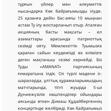
тұрғын үйлер мен әлеуметтік
нысандарға Көк байрағымызды ілуде.
25 қазанға дейін бас-аяғы 10 мыңнан
астам Ту ілу жоспарланып отыр. Аталған
акцияның басты мақсаты – ел
азаматтары арасында патриоттық
сезімді ояту. Мемлекеттік Туымызға
қараған сайын кеудемізді өз елімізге
деген мақтаныш сезімі кернейді. Біз
Туды «AMANAT» партиясының
ғимаратына ілдік. Ол түрлі мәдени іс-
шараларда, ұлттық құрамаларымыздың
матчтарында, тіпті жуырда 5-ші
Дүниежүзілік көшпенділер ойындары
аясында өткен Димаш Құдайбергеннің
концертінде желбіреді. Көк байрағымыз