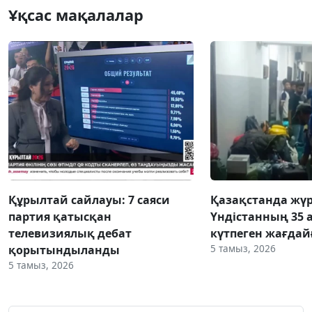
Ұқсас мақалалар
Құрылтай сайлауы: 7 саяси
Қазақстанда жү
партия қатысқан
Үндістанның 35 
телевизиялық дебат
күтпеген жағдай
5 тамыз, 2026
қорытындыланды
5 тамыз, 2026