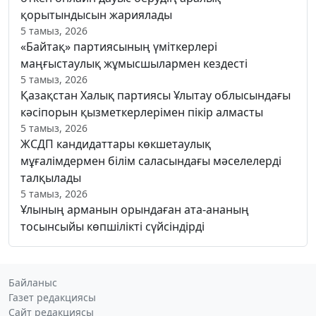
қорытындысын жариялады
5 тамыз, 2026
«Байтақ» партиясының үміткерлері
маңғыстаулық жұмысшылармен кездесті
5 тамыз, 2026
Қазақстан Халық партиясы Ұлытау облысындағы
кәсіпорын қызметкерлерімен пікір алмасты
5 тамыз, 2026
ЖСДП кандидаттары көкшетаулық
мұғалімдермен білім саласындағы мәселелерді
талқылады
5 тамыз, 2026
Ұлының арманын орындаған ата-ананың
тосынсыйы көпшілікті сүйсіндірді
Байланыс
Газет редакциясы
Сайт редакциясы