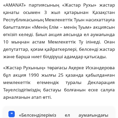
«AMANAT» партиясының «Жастар Рухы» жастар
қанаты осымен 3 жыл қатарынан Қазақстан
Республикасының Мемлекеттік Туын насихаттауға
бағытталған «Менің Елім – менің Туым» акциясын
өткізіп келеді. Биыл акция аясында ел аумағында
10 мыңнан астам Мемлекеттік Ту ілінеді. Оған
депутаттар, қоғам қайраткерлері, белсенді жастар
және барша ниет білдіруші адамдар қатысады.
«Жастар Рухының» төрағасы Ақерке Искандерова
бұл акция 1990 жылғы 25 қазанда қабылданған
мемлекеттік егемендік туралы Декларация
Тәуелсіздігіміздің бастауы болғанын еске салуға
арналғанын атап өтті.
«Белсенділеріміз ел аумағындағы