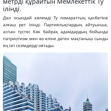
метрді құрайтын Мемлекеттік Ту
ілінді.
Дәл осындай көлемді Ту ғимараттың қасбетіне
алғаш рет ілінді. Партиялықтардың айтуынша,
аспан түстес Көк байрақ адамдардың бойында
патриотизм мен өз еліне деген мақтаныш сынды
ең ізгі сезімдерді оятады.