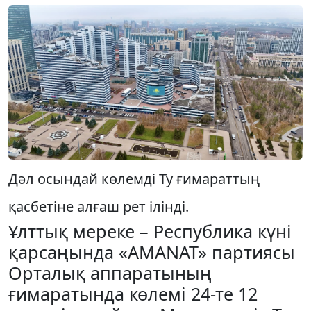
Дәл осындай көлемді Ту ғимараттың
қасбетіне алғаш рет ілінді.
Ұлттық мереке – Республика күні
қарсаңында «AMANAT» партиясы
Орталық аппаратының
ғимаратында көлемі 24-те 12