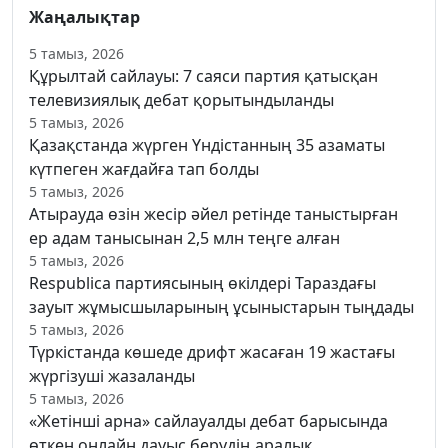
Жаңалықтар
5 тамыз, 2026
Құрылтай сайлауы: 7 саяси партия қатысқан
телевизиялық дебат қорытындыланды
5 тамыз, 2026
Қазақстанда жүрген Үндістанның 35 азаматы
күтпеген жағдайға тап болды
5 тамыз, 2026
Атырауда өзін жесір әйел ретінде таныстырған
ер адам танысынан 2,5 млн теңге алған
5 тамыз, 2026
Respublica партиясының өкілдері Тараздағы
зауыт жұмысшыларының ұсыныстарын тыңдады
5 тамыз, 2026
Түркістанда көшеде дрифт жасаған 19 жастағы
жүргізуші жазаланды
5 тамыз, 2026
«Жетінші арна» сайлауалды дебат барысында
өткен онлайн дауыс берудің аралық