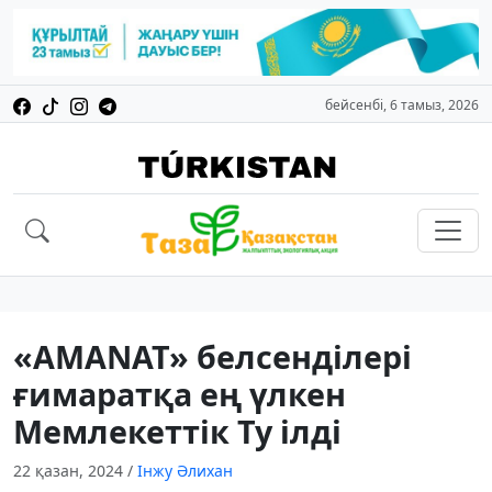
бейсенбі, 6 тамыз, 2026
«AMANAT» белсенділері
ғимаратқа ең үлкен
Мемлекеттік Ту ілді
22 қазан, 2024
/
Інжу Әлихан