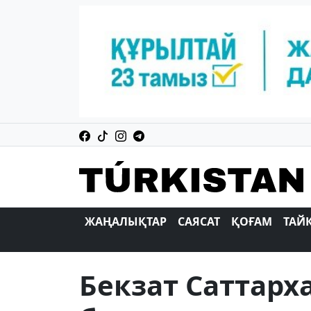
ЖАҢАЛЫҚТАР
САЯСАТ
ҚОҒАМ
ТАЙ
Бекзат Саттарх