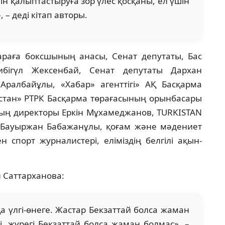
ін қалыптастыруға зор үлес қосқаны, ел үшін
, – деді кітап авторы.
шараға боксшының анасы, Сенат депутаты, Бас
бігүл Жексенбай, Сенат депутаты Дархан
Аралбайұлы, «Хабар» агенттігі» АҚ Басқарма
стан» РТРК Басқарма төрағасының орынбасары
ның директоры Еркін Мұхамеджанов, TURKISTAN
ы Бауыржан Бабажанұлы, қоғам және мәдениет
 спорт журналистері, еліміздің белгілі ақын-
 Саттарханова:
қа үлгі-өнеге. Жастар Бекзаттай болса жаман
, жүрегі Бекзаттай болса жаман болмас», –