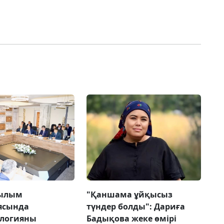
ғылым
"Қаншама ұйқысыз
ясында
түндер болды": Дариға
ологияны
Бадықова жеке өмірі