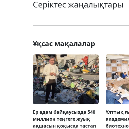
Серіктес жаңалықтары
Ұқсас мақалалар
Ер адам байқаусызда 540
Ұлттық 
миллион теңгеге жуық
академи
ақшасын қоқысқа тастап
биотехн