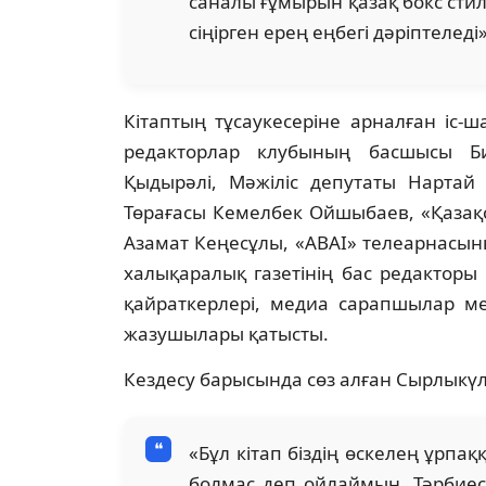
саналы ғұмырын қазақ бокс стил
сіңірген ерең еңбегі дәріптеледі»
Кітаптың тұсаукесеріне арналған іс-
редакторлар клубының басшысы Би
Қыдырәлі, Мәжіліс депутаты Нартай 
Төрағасы Кемелбек Ойшыбаев, «Қазақ
Азамат Кеңесұлы, «ABAI» телеарнасы
халықаралық газетінің бас редактор
қайраткерлері, медиа сарапшылар мен
жазушылары қатысты.
Кездесу барысында сөз алған Сырлыкүл
«Бұл кітап біздің өскелең ұрпақ
болмас деп ойлаймын. Тәрбиесі