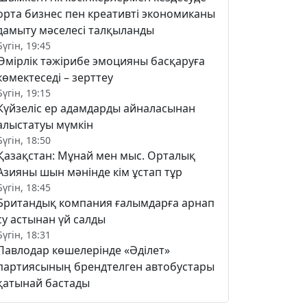
орта бизнес пен креативті экономиканы
дамыту мәселесі талқыланды
Бүгін, 19:45
Өмірлік тәжірибе эмоцияны басқаруға
көмектеседі – зерттеу
Бүгін, 19:15
Күйзеліс ер адамдарды айналасынан
алыстатуы мүмкін
Бүгін, 18:50
Қазақстан: Мұнай мен мыс. Орталық
Азияны шын мәнінде кім ұстап тұр
Бүгін, 18:45
Британдық компания ғалымдарға арнап
су астынан үй салды
Бүгін, 18:31
Павлодар көшелерінде «Әділет»
партиясының брендтелген автобустары
қатынай бастады