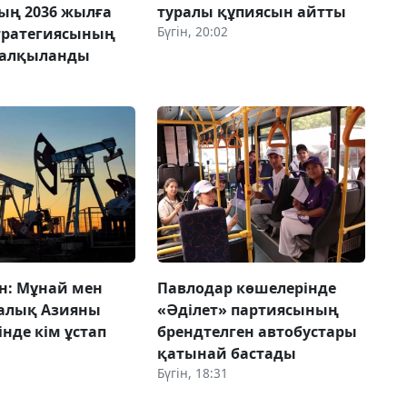
ың 2036 жылға
туралы құпиясын айтты
Бүгін, 20:02
стратегиясының
талқыланды
н: Мұнай мен
Павлодар көшелерінде
талық Азияны
«Әділет» партиясының
нде кім ұстап
брендтелген автобустары
қатынай бастады
Бүгін, 18:31