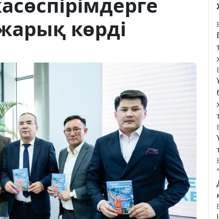
асөспірімдерге
 жарық көрді