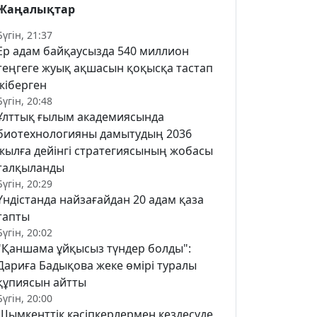
Жаңалықтар
Бүгін, 21:37
Ер адам байқаусызда 540 миллион
теңгеге жуық ақшасын қоқысқа тастап
жіберген
Бүгін, 20:48
Ұлттық ғылым академиясында
биотехнологияны дамытудың 2036
жылға дейінгі стратегиясының жобасы
талқыланды
Бүгін, 20:29
Үндістанда найзағайдан 20 адам қаза
тапты
Бүгін, 20:02
"Қаншама ұйқысыз түндер болды":
Дариға Бадықова жеке өмірі туралы
құпиясын айтты
Бүгін, 20:00
Шымкенттік кәсіпкерлермен кездесуде