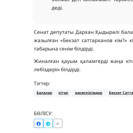
деді.
Сенат депутаты Дархан Қыдырәлі бал
жазылған «Бекзат саттарханов кім?» к
табарына сенім білдірді.
Жиналған қауым қаламгерді жаңа кі
лебіздерін білдірді.
Тэгтер:
Балалар
кітап
жасөспірімдер
Бекзат Сатт
БӨЛІСУ: