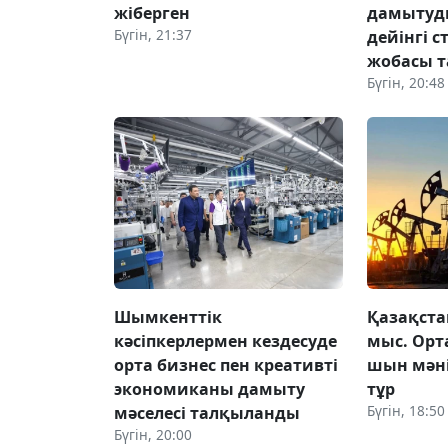
жіберген
дамытуд
Бүгін, 21:37
дейінгі 
жобасы 
Бүгін, 20:48
Шымкенттік
Қазақста
кәсіпкерлермен кездесуде
мыс. Ор
орта бизнес пен креативті
шын мәні
экономиканы дамыту
тұр
Бүгін, 18:50
мәселесі талқыланды
Бүгін, 20:00