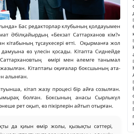
ығында» Бас редакторлар клубының қолдауымен
амат Әбілқайырдың «Бекзат Саттарханов кім?»
ан кітабының тұсаукесері өтті. Оқырманға жол
ң дамуына өз үлесін қосады. Кітапта Сиднейде
Саттархановтың өмірі мен әлемге танымал
 жазылған. Кітаптағы оқиғалар боксшының ата-
ен алынған.
уынша, кітап жазу процесі бір айға созылған.
сымырақ болған. Боксының анасы Сырлыкүл
неше рет оқып, өз пікірлерін айтып отырған.
қты да қиын өмір жолы, қызықты сәттері,