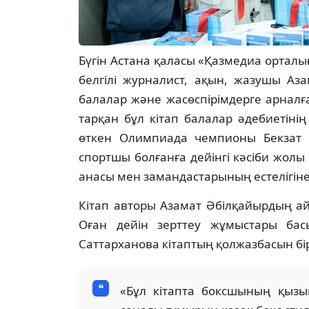
Бүгін Астана қаласы «Қазмедиа ортал
белгілі журналист, ақын, жазушы Аз
балалар және жасөспірімдерге арналғ
тарқан бұл кітап балалар әдебиетіні
өткен Олимпиада чемпионы Бекзат 
спортшы болғанға дейінгі кәсіби жолы
анасы мен замандастарының естелігін
Кітап авторы Азамат Әбілқайырдың айт
Оған дейін зерттеу жұмыстары ба
Саттарханова кітаптың қолжазбасын бір
«Бұл кітапта боксшының қызы