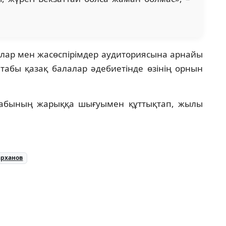
алар мен жасөспірімдер аудиториясына арнайы
ітабы қазақ балалар әдебиетінде өзінің орнын
табының жарыққа шығуымен құттықтап, жылы
арханов