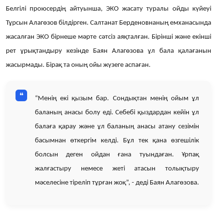
Белгілі проюсердің айтуынша, ЭКО жасату туралы ойды күйеуі
Тұрсын Алагөзов білдірген. Салтанат Берденовнаның емханасында
жасалған ЭКО бірнеше мәрте сәтсіз аяқталған. Бірінші және екінші
рет ұрықтандыру кезінде Баян Алагөзова ұл бала қалағанын
жасырмады. Бірақ та оның ойы жүзеге аспаған.
“Менің екі қызым бар. Сондықтан менің ойым ұл
баланың анасы болу еді. Себебі қыздардан кейін ұл
балаға қарау және ұл баланың анасы атану сезімін
басымнан өткергім келді. Бұл тек қана өзгешілік
болсын деген ойдан ғана туындаған. Ұрпақ
жалғастыру немесе жеті атасын толықтыру
мәселесіне тіреліп тұрған жоқ”, - деді Баян Алагөзова.