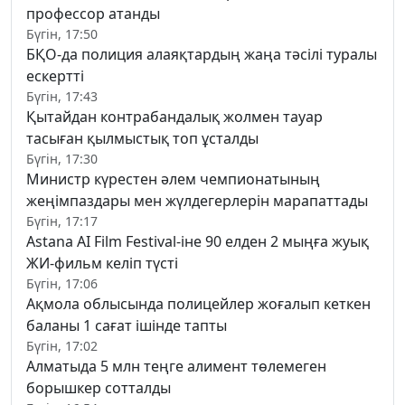
профессор атанды
Бүгін, 17:50
БҚО-да полиция алаяқтардың жаңа тәсілі туралы
ескертті
Бүгін, 17:43
Қытайдан контрабандалық жолмен тауар
тасыған қылмыстық топ ұсталды
Бүгін, 17:30
Министр күрестен әлем чемпионатының
жеңімпаздары мен жүлдегерлерін марапаттады
Бүгін, 17:17
Astana AI Film Festival-іне 90 елден 2 мыңға жуық
ЖИ-фильм келіп түсті
Бүгін, 17:06
Ақмола облысында полицейлер жоғалып кеткен
баланы 1 сағат ішінде тапты
Бүгін, 17:02
Алматыда 5 млн теңге алимент төлемеген
борышкер сотталды