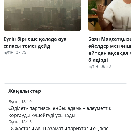
Бүгін бірнеше қалада ауа
Баян Мақсатқыз
сапасы төмендейді
әйелдер мен әнш
Бүгін, 07:25
айтқан ақсақал 
білдірді
Бүгін, 06:22
Жаңалықтар
Бүгін, 18:19
«Әділет» партиясы еңбек адамын әлеуметтік
қорғауды күшейтуді ұсынады
Бүгін, 18:15
18 жастағы АҚШ азаматы тарихтағы ең жас