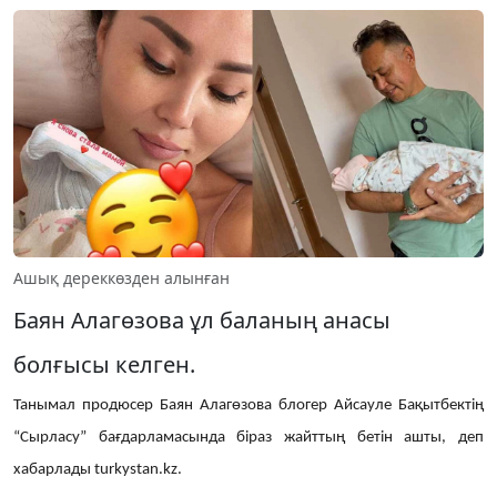
Ашық дереккөзден алынған
Баян Алагөзова ұл баланың анасы
болғысы келген.
Танымал продюсер Баян Алагөзова блогер Айсауле Бақытбектің
“Сырласу” бағдарламасында біраз жайттың бетін ашты, деп
хабарлады turkystan.kz.