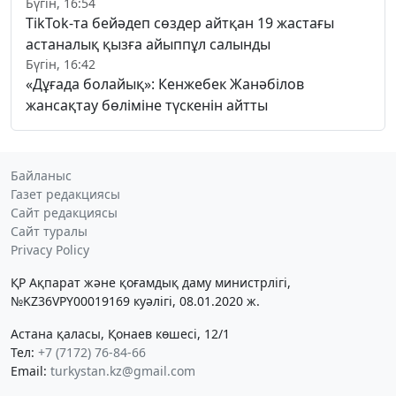
Бүгін, 16:54
TikTok-та бейәдеп сөздер айтқан 19 жастағы
астаналық қызға айыппұл салынды
Бүгін, 16:42
«Дұғада болайық»: Кенжебек Жанәбілов
жансақтау бөліміне түскенін айтты
Байланыс
Газет редакциясы
Сайт редакциясы
Сайт туралы
Privacy Policy
ҚР Ақпарат және қоғамдық даму министрлігі,
№KZ36VPY00019169 куәлігі, 08.01.2020 ж.
Астана қаласы, Қонаев көшесі, 12/1
Тел:
+7 (7172) 76-84-66
Email:
turkystan.kz@gmail.com