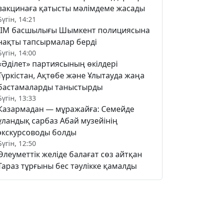
вакцинаға қатысты мәлімдеме жасады
Бүгін, 14:21
ІІМ басшылығы Шымкент полициясына
нақты тапсырмалар берді
Бүгін, 14:00
«Әділет» партиясының өкілдері
Түркістан, Ақтөбе және Ұлытауда жаңа
бастамаларды таныстырды
Бүгін, 13:33
Казармадан — мұражайға: Семейде
ұландық сарбаз Абай музейінің
экскурсоводы болды
Бүгін, 12:50
Әлеуметтік желіде балағат сөз айтқан
Тараз тұрғыны бес тәулікке қамалды