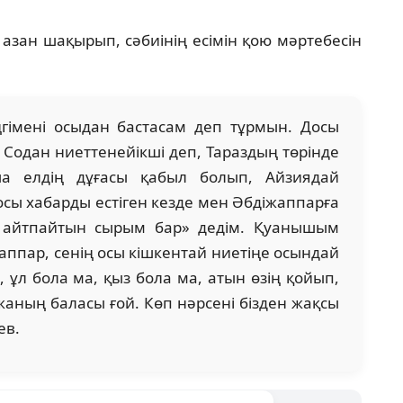
азан шақырып, сәбиінің есімін қою мәртебесін
гімені осыдан бастасам деп тұрмын. Досы
ді. Содан ниеттенейікші деп, Тараздың төрінде
ша елдің дұғасы қабыл болып, Айзиядай
 осы хабарды естіген кезде мен Әбдіжаппарға
е айтпайтын сырым бар» дедім. Қуанышым
ппар, сенің осы кішкентай ниетіңе осындай
 ұл бола ма, қыз бола ма, атын өзің қойып,
жаның баласы ғой. Көп нәрсені бізден жақсы
ев.