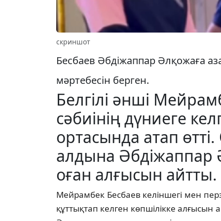
скриншот
Бесбаев Әбдіжаппар Әлқожаға аза
мәртебесін берген.
Белгілі әнші Мейрам
сәбиінің дүниеге ке
ортасында атап өтті.
алдына Әбдіжаппар
оған алғысын айтты.
Мейрамбек Бесбаев келіншегі мен перз
құттықтап келген көпшілікке алғысын 