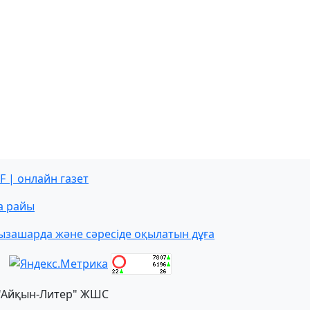
F | онлайн газет
а райы
ызашарда және сәресіде оқылатын дұға
"Айқын-Литер" ЖШС