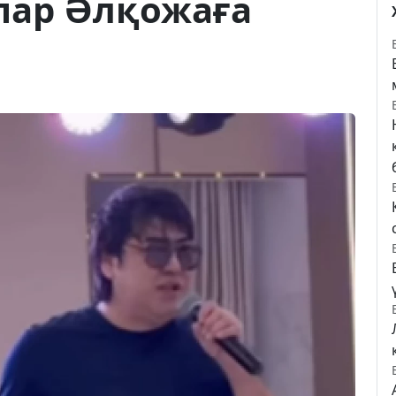
пар Әлқожаға