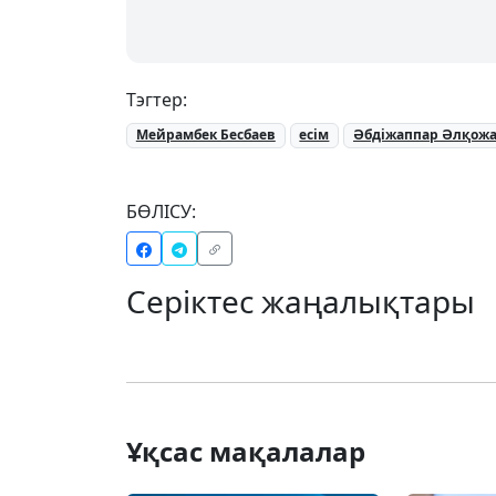
Тэгтер:
Мейрамбек Бесбаев
есім
Әбдіжаппар Әлқож
БӨЛІСУ:
Серіктес жаңалықтары
Ұқсас мақалалар