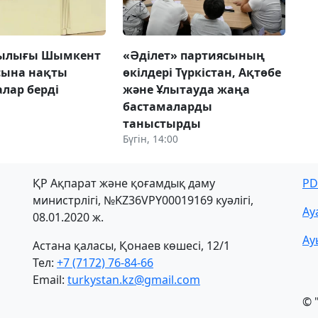
шылығы Шымкент
«Әділет» партиясының
сына нақты
өкілдері Түркістан, Ақтөбе
лар берді
және Ұлытауда жаңа
бастамаларды
таныстырды
Бүгін, 14:00
ҚР Ақпарат және қоғамдық даму
PD
министрлігі, №KZ36VPY00019169 куәлігі,
Ау
08.01.2020 ж.
Ау
Астана қаласы, Қонаев көшесі, 12/1
Тел:
+7 (7172) 76-84-66
Email:
turkystan.kz@gmail.com
© 