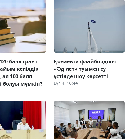
120 балл грант
Қонаевта флайбордшы
дайым кепілдік
«Әділет» туымен су
 ал 100 балл
үстінде шоу көрсетті
Бүгін, 16:44
ті болуы мүмкін?