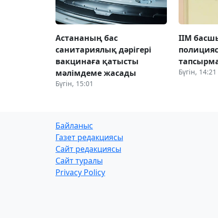
Астананың бас
ІІМ бас
санитариялық дәрігері
полиция
вакцинаға қатысты
тапсырма
Бүгін, 14:21
мәлімдеме жасады
Бүгін, 15:01
Байланыс
Газет редакциясы
Сайт редакциясы
Сайт туралы
Privacy Policy