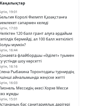
Жаңалықтар
Бүгін, 19:01
Бельгия Королі Филипп Қазақстанға
мемлекет сапармен келеді
Бүгін, 17:03
Неліктен 120 балл грант алуға әрдайым
кепілдік бермейді, ал 100 балл жеткілікті
болуы мүмкін?
Бүгін, 16:44
Қонаевта флайбордшы «Әділет» туымен
су үстінде шоу көрсетті
Бүгін, 16:16
Елена Рыбакина Торонтодағы турнирдің
үшінші айналымында жеңіске жетті
Бүгін, 16:03
Лионель Мессидің әкесі Хорхе Месси
көз жұмды
Бүгін, 15:01
Астананың бас санитариялық дәрігері