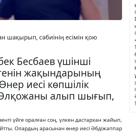
н шақырып, сәбиінің есімін қою
бек Бесбаев үшінші
лгенін жақындарының
 Өнер иесі көпшілік
 Әлқожаны алып шығып,
енті үйге оралған соң, үлкен дастархан жайып,
айтты. Олардың арасынан өнер иесі Әбдіжаппар