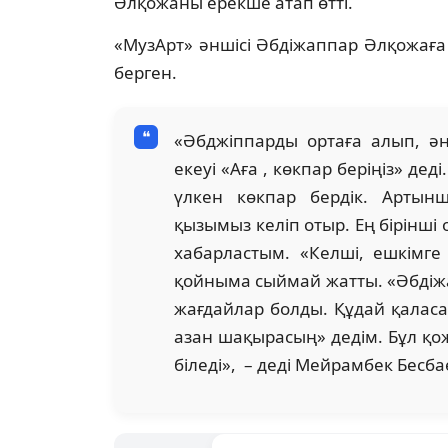
Әлқожаны ерекше атап өтті.
«МузАрт» әншісі Әбдіжаппар Әлқожаға 
берген.
«Әбджіппарды ортаға алып, әң
екеуі «Аға , көкпар беріңіз» де
үлкен көкпар бердік. Артын
қызымыз келіп отыр. Ең бірінші
хабарластым. «Келші, ешкімг
қойныма сыймай жатты. «Әбдіжа
жағдайлар болды. Құдай қаласа,
азан шақырасың» дедім. Бұл қо
біледі», – деді Мейрамбек Бесба