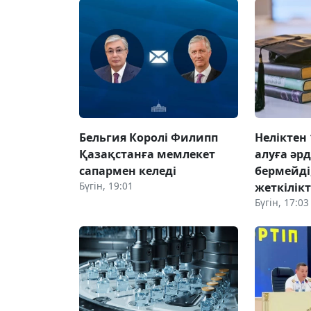
Бельгия Королі Филипп
Неліктен 
Қазақстанға мемлекет
алуға әр
сапармен келеді
бермейді,
Бүгін, 19:01
жеткілік
Бүгін, 17:03